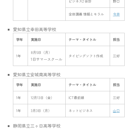
ビジネス2 会計
野口
全体講義 情報とモラル
今井
愛知県立幸田高等学校
学年
実施日
テーマ・タイトル
担当
8月5日（月）
1年
タイピングソフト作成
三好
1日サマースクール
愛知県立安城南高等学校
学年
実施日
テーマ・タイトル
担当
1年
12月13日（金）
ICT最前線
三好
1年
3月3日（月）
ネットビジネス
山口
静岡県立三ヶ日高等学校