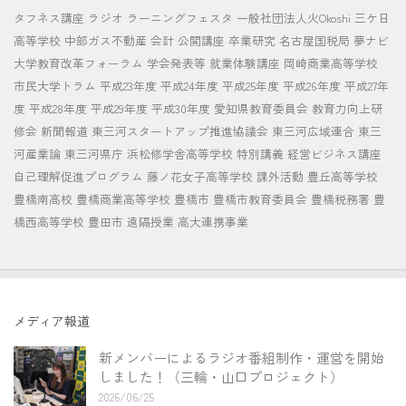
タフネス講座
ラジオ
ラーニングフェスタ
一般社団法人火Okoshi
三ケ日
高等学校
中部ガス不動産
会計
公開講座
卒業研究
名古屋国税局
夢ナビ
大学教育改革フォーラム
学会発表等
就業体験講座
岡崎商業高等学校
市民大学トラム
平成23年度
平成24年度
平成25年度
平成26年度
平成27年
度
平成28年度
平成29年度
平成30年度
愛知県教育委員会
教育力向上研
修会
新聞報道
東三河スタートアップ推進協議会
東三河広域連合
東三
河産業論
東三河県庁
浜松修学舎高等学校
特別講義
経営ビジネス講座
自己理解促進プログラム
藤ノ花女子高等学校
課外活動
豊丘高等学校
豊橋南高校
豊橋商業高等学校
豊橋市
豊橋市教育委員会
豊橋税務署
豊
橋西高等学校
豊田市
遠隔授業
高大連携事業
メディア報道
新メンバーによるラジオ番組制作・運営を開始
しました！（三輪・山口プロジェクト）
2026/06/25