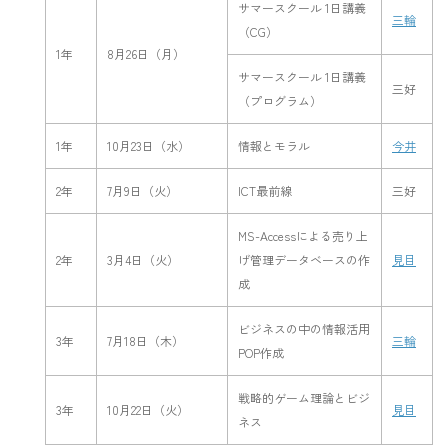
サマースクール 1日講義
三輪
（CG）
1年
8月26日（月）
サマースクール 1日講義
三好
（プログラム）
1年
10月23日（水）
情報とモラル
今井
2年
7月9日（火）
ICT最前線
三好
MS-Accessによる売り上
2年
3月4日（火）
げ管理データベースの作
見目
成
ビジネスの中の情報活用
3年
7月18日（木）
三輪
POP作成
戦略的ゲーム理論とビジ
3年
10月22日（火）
見目
ネス