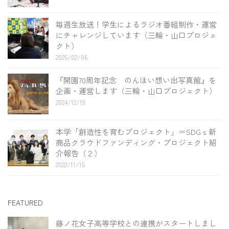
毎週生放送！学生によるラジオ番組制作・運営
にチャレンジしています（三輪・山口プロジェ
クト）
2025/02/06
『開園70周年記念 のんほい想い出写真館』を
企画・運営します（三輪・山口プロジェクト）
2024/12/19
本学「創造性を育むプロジェクト」＝SDGｓ新
商品クラウドファンディング・プロジェクト紹
介報告（２）
2022/11/15
FEATURED
藤ノ花女子高等学校との連携がスタートしまし