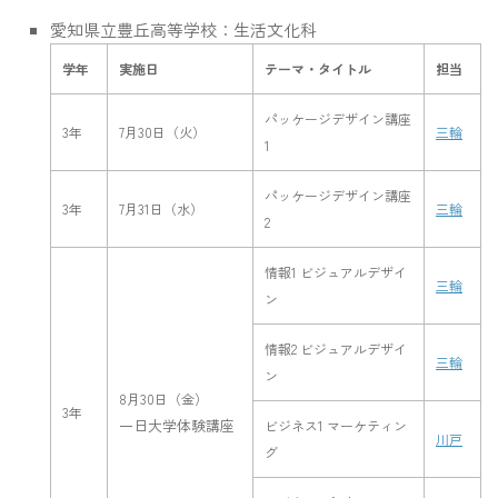
愛知県立豊丘高等学校：生活文化科
学年
実施日
テーマ・タイトル
担当
パッケージデザイン講座
3年
7月30日（火）
三輪
1
パッケージデザイン講座
3年
7月31日（水）
三輪
2
情報1 ビジュアルデザイ
三輪
ン
情報2 ビジュアルデザイ
三輪
ン
8月30日（金）
3年
一日大学体験講座
ビジネス1 マーケティン
川戸
グ