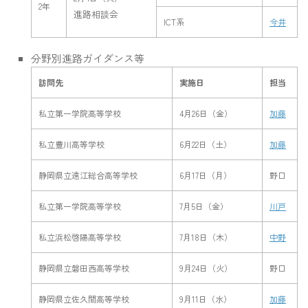
2年
進路相談会
ICT系
今井
分野別進路ガイダンス等
訪問先
実施日
担当
私立第一学院高等学校
4月26日（金）
加藤
私立豊川高等学校
6月22日（土）
加藤
静岡県立遠江総合高等学校
6月17日（月）
野口
私立第一学院高等学校
7月5日（金）
川戸
私立浜松啓陽高等学校
7月18日（木）
中野
静岡県立磐田西高等学校
9月24日（火）
野口
静岡県立佐久間高等学校
9月11日（水）
加藤