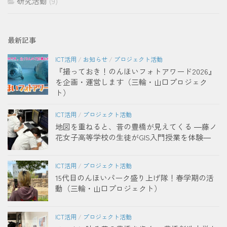
研究活動
(9)
最新記事
ICT活用
/
お知らせ
/
プロジェクト活動
『撮っておき！のんほいフォトアワード2026』
を企画・運営します（三輪・山口プロジェク
ト）
ICT活用
/
プロジェクト活動
地図を重ねると、昔の豊橋が見えてくる ―藤ノ
花女子高等学校の生徒がGIS入門授業を体験―
ICT活用
/
プロジェクト活動
15代目のんほいパーク盛り上げ隊！春学期の活
動（三輪・山口プロジェクト）
ICT活用
/
プロジェクト活動