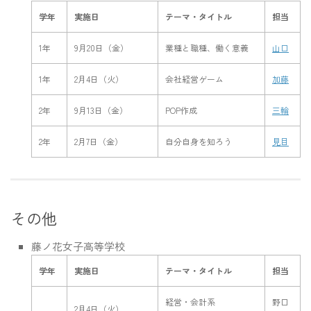
学年
実施日
テーマ・タイトル
担当
1年
9月20日（金）
業種と職種、働く意義
山口
1年
2月4日（火）
会社経営ゲーム
加藤
2年
9月13日（金）
POP作成
三輪
2年
2月7日（金）
自分自身を知ろう
見目
その他
藤ノ花女子高等学校
学年
実施日
テーマ・タイトル
担当
経営・会計系
野口
2月4日（火）