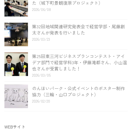
た（城下町景観復原プロジェクト）
2026/06/08
第32回地域関連研究発表会で経営学部・尾藤創
太さんが発表を行いました
2026/03/23
第25回東三河ビジネスプランコンテスト・アイ
デア部門で経営学科3年・伊藤滝都さん、小山温
也さんが受賞しました！
2026/03/05
のんほいパーク・公式イベントのポスター制作
協力（三輪・山口プロジェクト）
2026/02/20
WEBサイト