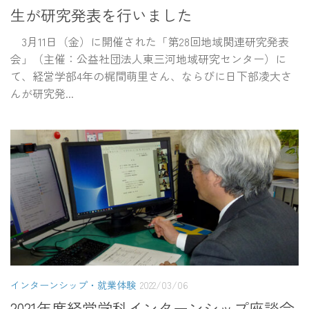
生が研究発表を行いました
3月11日（金）に開催された「第28回地域関連研究発表
会」（主催：公益社団法人東三河地域研究センター）に
て、経営学部4年の梶間萌里さん、ならびに日下部凌大さ
んが研究発...
インターンシップ・就業体験
2022/03/06
2021年度経営学科インターンシップ座談会