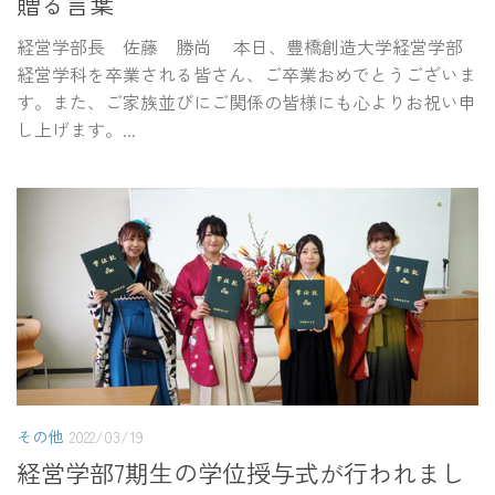
贈る言葉
経営学部長 佐藤 勝尚 本日、豊橋創造大学経営学部
経営学科を卒業される皆さん、ご卒業おめでとうございま
す。また、ご家族並びにご関係の皆様にも心よりお祝い申
し上げます。...
その他
2022/03/19
経営学部7期生の学位授与式が行われまし