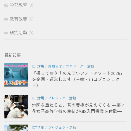
学部教育
(3)
教育改善
(6)
研究活動
(9)
最新記事
ICT活用
/
お知らせ
/
プロジェクト活動
『撮っておき！のんほいフォトアワード2026』
を企画・運営します（三輪・山口プロジェク
ト）
ICT活用
/
プロジェクト活動
地図を重ねると、昔の豊橋が見えてくる ―藤ノ
花女子高等学校の生徒がGIS入門授業を体験―
ICT活用
/
プロジェクト活動