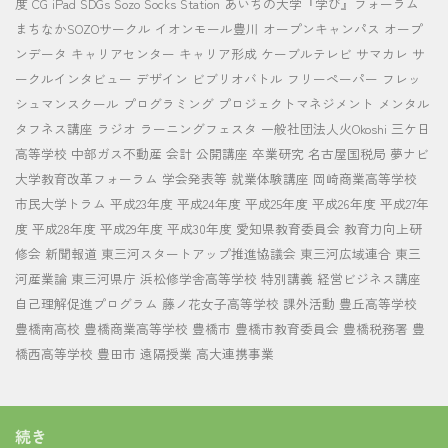
度
CG
iPad
SDGs
Sozo Socks Station
あいちの大学『学び』フォーラム
まちなかSOZOサークル
イオンモール豊川
オープンキャンパス
オープ
ンデータ
キャリアセンター
キャリア形成
ケーブルテレビ
サマカレ
サ
ークルインタビュー
デザイン
ビブリオバトル
フリーペーパー
フレッ
シュマンスクール
プログラミング
プロジェクトマネジメント
メンタル
タフネス講座
ラジオ
ラーニングフェスタ
一般社団法人火Okoshi
三ケ日
高等学校
中部ガス不動産
会計
公開講座
卒業研究
名古屋国税局
夢ナビ
大学教育改革フォーラム
学会発表等
就業体験講座
岡崎商業高等学校
市民大学トラム
平成23年度
平成24年度
平成25年度
平成26年度
平成27年
度
平成28年度
平成29年度
平成30年度
愛知県教育委員会
教育力向上研
修会
新聞報道
東三河スタートアップ推進協議会
東三河広域連合
東三
河産業論
東三河県庁
浜松修学舎高等学校
特別講義
経営ビジネス講座
自己理解促進プログラム
藤ノ花女子高等学校
課外活動
豊丘高等学校
豊橋南高校
豊橋商業高等学校
豊橋市
豊橋市教育委員会
豊橋税務署
豊
橋西高等学校
豊田市
遠隔授業
高大連携事業
続き