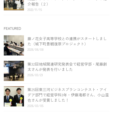
介報告（２）
2022/11/15
FEATURED
藤ノ花女子高等学校との連携がスタートしまし
た（城下町景観復原プロジェクト）
2026/06/08
第32回地域関連研究発表会で経営学部・尾藤創
太さんが発表を行いました
2026/03/23
第25回東三河ビジネスプランコンテスト・アイ
デア部門で経営学科3年・伊藤滝都さん、小山温
也さんが受賞しました！
2026/03/05