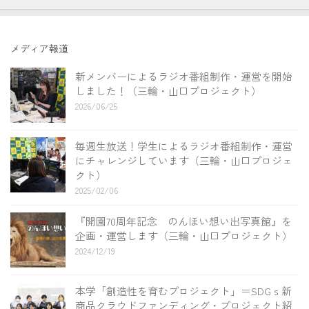
メディア報道
新メンバーによるラジオ番組制作・運営を開始
しました！（三輪・山口プロジェクト）
2026/06/25
毎週生放送！学生によるラジオ番組制作・運営
にチャレンジしています（三輪・山口プロジェ
クト）
2025/02/06
『開園70周年記念 のんほい想い出写真館』を
企画・運営します（三輪・山口プロジェクト）
2024/12/19
本学「創造性を育むプロジェクト」＝SDGｓ新
商品クラウドファンディング・プロジェクト紹