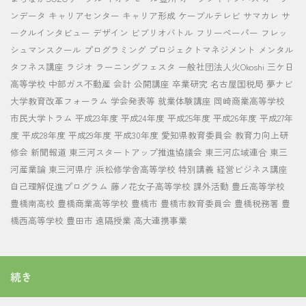
ンデータ
キャリアセンター
キャリア形成
ケーブルテレビ
サマカレ
サ
ークルインタビュー
デザイン
ビブリオバトル
フリーペーパー
フレッ
シュマンスクール
プログラミング
プロジェクトマネジメント
メンタル
タフネス講座
ラジオ
ラーニングフェスタ
一般社団法人火Okoshi
三ケ日
高等学校
中部ガス不動産
会計
公開講座
卒業研究
名古屋国税局
夢ナビ
大学教育改革フォーラム
学会発表等
就業体験講座
岡崎商業高等学校
市民大学トラム
平成23年度
平成24年度
平成25年度
平成26年度
平成27年
度
平成28年度
平成29年度
平成30年度
愛知県教育委員会
教育力向上研
修会
新聞報道
東三河スタートアップ推進協議会
東三河広域連合
東三
河産業論
東三河県庁
浜松修学舎高等学校
特別講義
経営ビジネス講座
自己理解促進プログラム
藤ノ花女子高等学校
課外活動
豊丘高等学校
豊橋南高校
豊橋商業高等学校
豊橋市
豊橋市教育委員会
豊橋税務署
豊
橋西高等学校
豊田市
遠隔授業
高大連携事業
続き