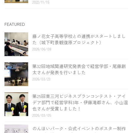
2022/11/15
FEATURED
藤ノ花女子高等学校との連携がスタートしまし
た（城下町景観復原プロジェクト）
2026/06/08
第32回地域関連研究発表会で経営学部・尾藤創
太さんが発表を行いました
2026/03/23
第25回東三河ビジネスプランコンテスト・アイ
デア部門で経営学科3年・伊藤滝都さん、小山温
也さんが受賞しました！
2026/03/05
のんほいパーク・公式イベントのポスター制作