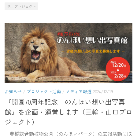
見目プロジェクト
お知らせ
/
プロジェクト活動
/
メディア報道
2024/12/19
『開園70周年記念 のんほい想い出写真
館』を企画・運営します（三輪・山口プロ
ジェクト）
豊橋総合動植物公園（のんほいパーク）の広報活動に取