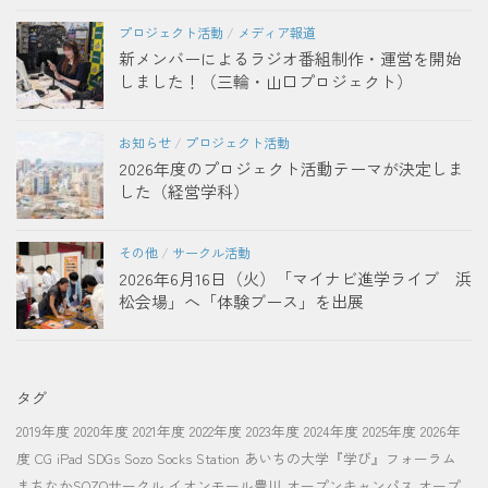
プロジェクト活動
/
メディア報道
新メンバーによるラジオ番組制作・運営を開始
しました！（三輪・山口プロジェクト）
お知らせ
/
プロジェクト活動
2026年度のプロジェクト活動テーマが決定しま
した（経営学科）
その他
/
サークル活動
2026年6月16日（火）「マイナビ進学ライブ 浜
松会場」へ「体験ブース」を出展
タグ
2019年度
2020年度
2021年度
2022年度
2023年度
2024年度
2025年度
2026年
度
CG
iPad
SDGs
Sozo Socks Station
あいちの大学『学び』フォーラム
まちなかSOZOサークル
イオンモール豊川
オープンキャンパス
オープ