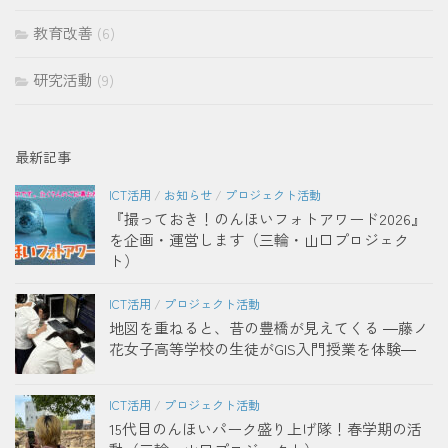
教育改善
(6)
研究活動
(9)
最新記事
ICT活用
/
お知らせ
/
プロジェクト活動
『撮っておき！のんほいフォトアワード2026』
を企画・運営します（三輪・山口プロジェク
ト）
ICT活用
/
プロジェクト活動
地図を重ねると、昔の豊橋が見えてくる ―藤ノ
花女子高等学校の生徒がGIS入門授業を体験―
ICT活用
/
プロジェクト活動
15代目のんほいパーク盛り上げ隊！春学期の活