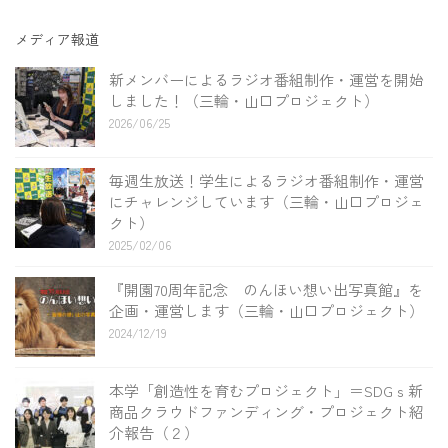
メディア報道
新メンバーによるラジオ番組制作・運営を開始
しました！（三輪・山口プロジェクト）
2026/06/25
毎週生放送！学生によるラジオ番組制作・運営
にチャレンジしています（三輪・山口プロジェ
クト）
2025/02/06
『開園70周年記念 のんほい想い出写真館』を
企画・運営します（三輪・山口プロジェクト）
2024/12/19
本学「創造性を育むプロジェクト」＝SDGｓ新
商品クラウドファンディング・プロジェクト紹
介報告（２）