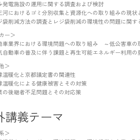
み発電施設の運用に関する調査および検討
三河におけるゴミ分別収集と資源化への取り組みの現状
ジ袋削減方法の調査とレジ袋削減の環境性の問題に関す
カー＞
動車業界における環境問題への取り組み ～低公害車の
気自動車の普及に伴う課題と再生可能エネルギー利用の
他＞
球温暖化と京都議定書の関連性
球温暖化による健康被害とその対策
業の後継者不足問題とその対応策
外講義テーマ
系＞