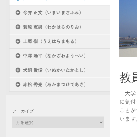
今井 正文（いまいまさふみ）
若原 憲男（わかはらのりお）
上原 衞（うえはらまもる）
中澤 陽平（なかざわようへい）
犬飼 貴俊（いぬかいたかとし）
教
赤松 秀亮（あかまつひであき）
大学と
に気付
ことが
アーカイブ
います
ア
ー
カ