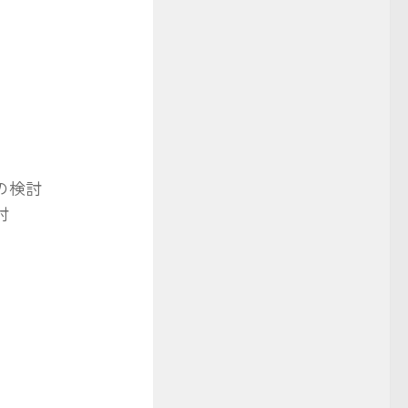
の検討
討