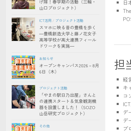
日
げ隊！春学期の活動（三輪・
山口プロジェクト）
The
PO
ICT活用
/
プロジェクト活動
スマホに映る昔の豊橋を歩く
―豊橋創造大学と藤ノ花女子
高等学校が高大連携フィール
ドワークを実施―
担
お知らせ
オープンキャンパス2026－8月
6日（木）
経
キ
プロジェクト活動
コ
「やまの駅日乃出屋」さんと
の連携スタート＆気象観測機
IC
器を設置しました！（SOZO
デ
山岳研究プロジェクト）
デ
その他
プ