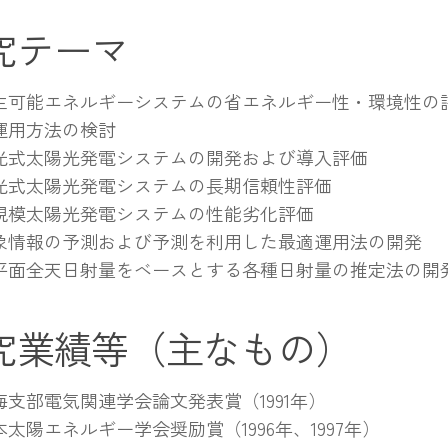
究テーマ
生可能エネルギーシステムの省エネルギー性・環境性の
運用方法の検討
光式太陽光発電システムの開発および導入評価
光式太陽光発電システムの長期信頼性評価
規模太陽光発電システムの性能劣化評価
象情報の予測および予測を利用した最適運用法の開発
平面全天日射量をベースとする各種日射量の推定法の開
究業績等（主なもの）
海支部電気関連学会論文発表賞（1991年）
本太陽エネルギー学会奨励賞（1996年、1997年）