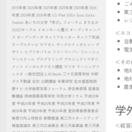
ご
2019年度
2020年度
2021年度
2022年度
2023年度
2024
東
年度
2025年度
2026年度
CG
iPad
SDGs
Sozo Socks
レ
Station
あいちの大学『学び』フォーラム
まちなか
SOZOサークル
イオンモール豊川
オープンキャンパ
＜エコ
ス
オープンデータ
キャリアセンター
キャリア形成
自
ケーブルテレビ
サマカレ
サークルインタビュー
デ
電
ザイン
ビブリオバトル
フリーペーパー
フレッシュ
マンスクール
プログラミング
プロジェクトマネジ
＜その
メント
メンタルタフネス講座
ラジオ
ラーニングフ
地
ェスタ
一般社団法人火Okoshi
三ケ日高等学校
中部
地
ガス不動産
会計
公開講座
卒業研究
名古屋国税局
農
夢ナビ
大学教育改革フォーラム
学会発表等
就業体
験講座
岡崎商業高等学校
市民大学トラム
平成23年
度
平成24年度
平成25年度
平成26年度
平成27年度
平
学
成28年度
平成29年度
平成30年度
愛知県教育委員会
教育力向上研修会
新聞報道
東三河スタートアップ
＜経営
推進協議会
東三河広域連合
東三河産業論
東三河県