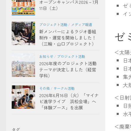
オープンキャンパス2026－7月
ゼ
11日（土）
イ
プロジェクト活動
/
メディア報道
新メンバーによるラジオ番組
ゼ
制作・運営を開始しました！
（三輪・山口プロジェクト）
＜太陽
お知らせ
/
プロジェクト活動
日
2026年度のプロジェクト活動
日
テーマが決定しました（経営
学科）
集
大
その他
/
サークル活動
2026年6月16日（火）「マイナ
＜日射
ビ進学ライブ 浜松会場」へ
日
「体験ブース」を出展
水
＜廃棄
タグ