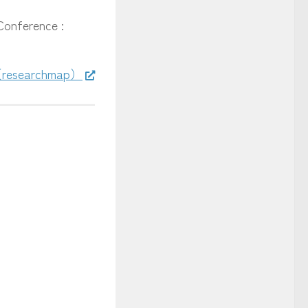
Conference :
searchmap）