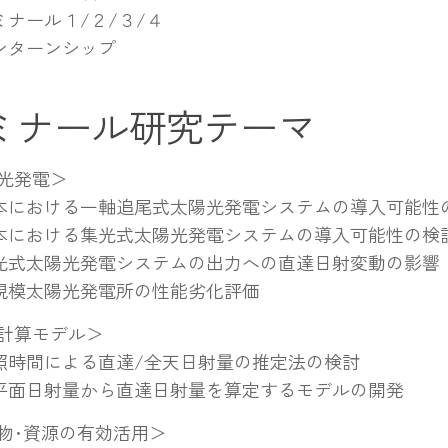
ミナール１/２/３/４
ンターンシップ
ミナール研究テーマ
光発電＞
本における一軸追尾式太陽光発電システムの導入可能性
本における集光式太陽光発電システムの導入可能性の検
光式太陽光発電システムの出力への直達日射変動の影響
規模太陽光発電所の性能劣化評価
計算モデル＞
照時間による直達/全天日射量の推定法の検討
平面日射量から直達日射量を算定するモデルの開発
物･資源の有効活用＞