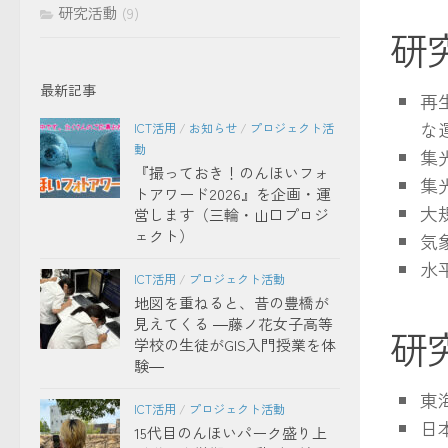
研究活動
(9)
研
最新記事
再
な
ICT活用
/
お知らせ
/
プロジェクト活
動
集
『撮っておき！のんほいフォ
集
トアワード2026』を企画・運
大
営します（三輪・山口プロジ
ェクト）
気
水
ICT活用
/
プロジェクト活動
地図を重ねると、昔の豊橋が
見えてくる ―藤ノ花女子高等
研
学校の生徒がGIS入門授業を体
験―
東
ICT活用
/
プロジェクト活動
日
15代目のんほいパーク盛り上