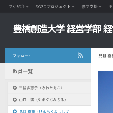
学科紹介
SOZOプロジェクト
修学支援
キ
コンテンツへスキップ
フォロー:
見目 
教員一覧
三輪多恵子（みわたえこ）
山口 満（やまぐちみちる）
見目 喜重（けんもくよししげ）