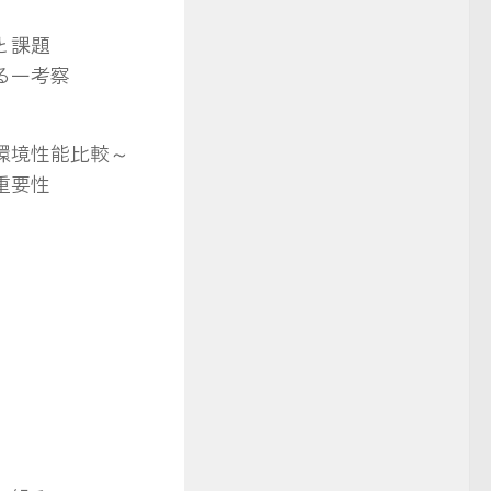
と課題
る一考察
環境性能比較～
重要性