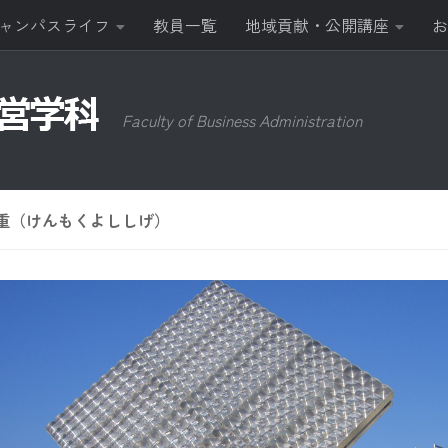
ャンパスライフ
教員一覧
地域貢献・公開講座
お
Faculty of Business Administration
喜重（けんもくよししげ）