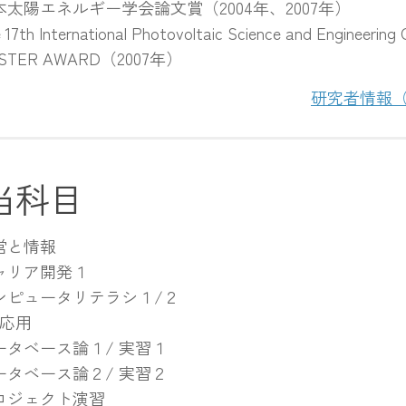
本太陽エネルギー学会論文賞（2004年、2007年）
 17th International Photovoltaic Science and Engineering 
STER AWARD（2007年）
研究者情報（re
当科目
営と情報
ャリア開発１
ンピュータリテラシ１/２
T応用
ータベース論１/ 実習１
ータベース論２/ 実習２
ロジェクト演習