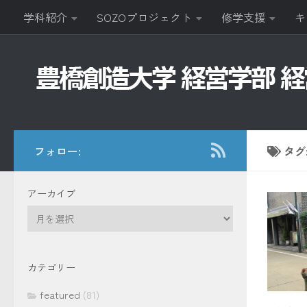
学科紹介
SOZOプロジェクト
修学支援
キ
コンテンツへスキップ
フォロー:
タグ
アーカイブ
ア
ー
カ
イ
カテゴリー
ブ
featured
(81)