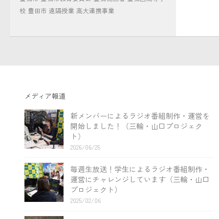
校
豊田市
遠隔授業
高大連携事業
メディア報道
新メンバーによるラジオ番組制作・運営を
開始しました！（三輪・山口プロジェク
ト）
2026/06/25
毎週生放送！学生によるラジオ番組制作・
運営にチャレンジしています（三輪・山口
プロジェクト）
2025/02/06