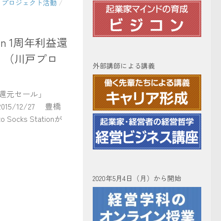
/
プロジェクト活動
/
ation 1周年利益還
！（川戸プロ
外部講師による講義
益還元セール」
015/12/27 豊橋
cks Stationが
2020年5月4日（月）から開始