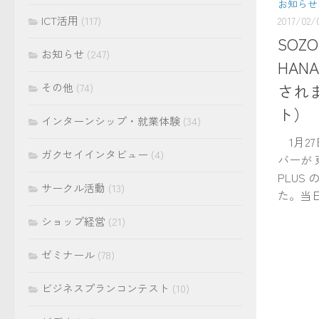
お知らせ
ICT活用
(117)
2017/02/
SOZO
お知らせ
(247)
HAN
され
その他
(74)
ト）
インターンシップ・就業体験
(34)
1月27日
ガクセイインタビュー
(4)
バーが 
PLUS
サークル活動
(13)
た。当日
ショップ経営
(21)
ゼミナール
(78)
ビジネスプランコンテスト
(10)