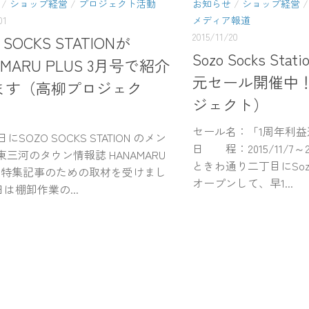
/
ショップ経営
/
プロジェクト活動
お知らせ
/
ショップ経営
01
メディア報道
2015/11/20
 SOCKS STATIONが
Sozo Socks St
AMARU PLUS 3月号で紹介
元セール開催中
ます（高柳プロジェク
ジェクト）
セール名：「1周年利
にSOZO SOCKS STATION のメン
日 程：2015/11/7～2
東三河のタウン情報誌 HANAMARU
ときわ通り二丁目にSozo So
 の特集記事のための取材を受けまし
オープンして、早1...
は棚卸作業の...