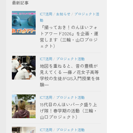
最新記事
ICT活用
/
お知らせ
/
プロジェクト活
動
『撮っておき！のんほいフォ
トアワード2026』を企画・運
営します（三輪・山口プロジ
ェクト）
ICT活用
/
プロジェクト活動
地図を重ねると、昔の豊橋が
見えてくる ―藤ノ花女子高等
学校の生徒がGIS入門授業を体
験―
ICT活用
/
プロジェクト活動
15代目のんほいパーク盛り上
げ隊！春学期の活動（三輪・
山口プロジェクト）
ICT活用
/
プロジェクト活動