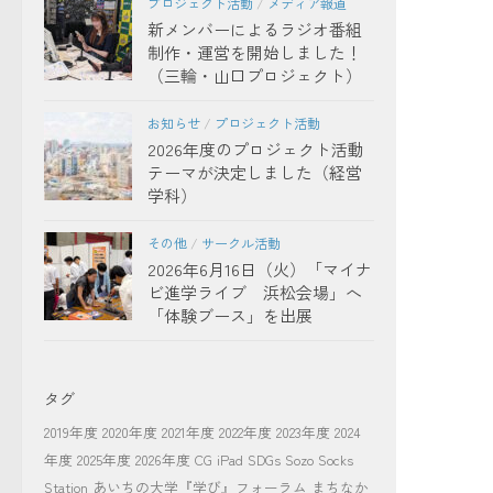
プロジェクト活動
/
メディア報道
新メンバーによるラジオ番組
制作・運営を開始しました！
（三輪・山口プロジェクト）
お知らせ
/
プロジェクト活動
2026年度のプロジェクト活動
テーマが決定しました（経営
学科）
その他
/
サークル活動
2026年6月16日（火）「マイナ
ビ進学ライブ 浜松会場」へ
「体験ブース」を出展
タグ
2019年度
2020年度
2021年度
2022年度
2023年度
2024
年度
2025年度
2026年度
CG
iPad
SDGs
Sozo Socks
Station
あいちの大学『学び』フォーラム
まちなか