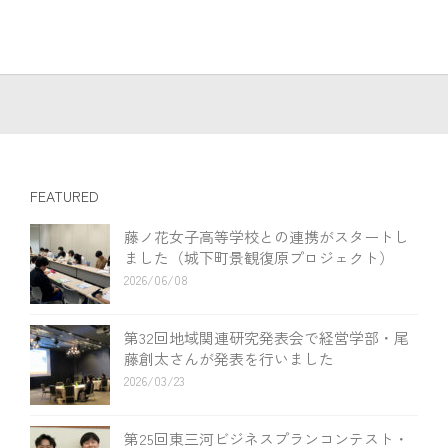
FEATURED
藤ノ花女子高等学校との連携がスタートし
ました（城下町景観復原プロジェクト）
2026/06/08
第32回地域関連研究発表会で経営学部・尾
藤創太さんが発表を行いました
2026/03/23
第25回東三河ビジネスプランコンテスト・