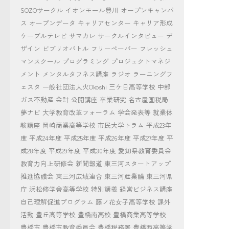
SOZOサークル
イオンモール豊川
オープンキャンパ
ス
オープンデータ
キャリアセンター
キャリア形成
ケーブルテレビ
サマカレ
サークルインタビュー
デ
ザイン
ビブリオバトル
フリーペーパー
フレッシュ
マンスクール
プログラミング
プロジェクトマネジ
メント
メンタルタフネス講座
ラジオ
ラーニングフ
ェスタ
一般社団法人火Okoshi
三ケ日高等学校
中部
ガス不動産
会計
公開講座
卒業研究
名古屋国税局
夢ナビ
大学教育改革フォーラム
学会発表等
就業体
験講座
岡崎商業高等学校
市民大学トラム
平成23年
度
平成24年度
平成25年度
平成26年度
平成27年度
平
成28年度
平成29年度
平成30年度
愛知県教育委員会
教育力向上研修会
新聞報道
東三河スタートアップ
推進協議会
東三河広域連合
東三河産業論
東三河県
庁
浜松修学舎高等学校
特別講義
経営ビジネス講座
自己理解促進プログラム
藤ノ花女子高等学校
課外
活動
豊丘高等学校
豊橋南高校
豊橋商業高等学校
豊橋市
豊橋市教育委員会
豊橋税務署
豊橋西高等学