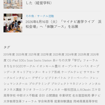
した（経営学科）
その他
/
サークル活動
2026年6月16日（火）「マイナビ進学ライブ 浜
松会場」へ「体験ブース」を出展
タグ
2019年度
2020年度
2021年度
2022年度
2023年度
2024年度
2025年度
2026年
度
CG
iPad
SDGs
Sozo Socks Station
あいちの大学『学び』フォーラム
まちなかSOZOサークル
イオンモール豊川
オープンキャンパス
オープ
ンデータ
キャリアセンター
キャリア形成
ケーブルテレビ
サマカレ
サ
ークルインタビュー
デザイン
ビブリオバトル
フリーペーパー
フレッ
シュマンスクール
プログラミング
プロジェクトマネジメント
メンタル
タフネス講座
ラジオ
ラーニングフェスタ
一般社団法人火Okoshi
三ケ日
高等学校
中部ガス不動産
会計
公開講座
卒業研究
名古屋国税局
夢ナビ
大学教育改革フォーラム
学会発表等
就業体験講座
岡崎商業高等学校