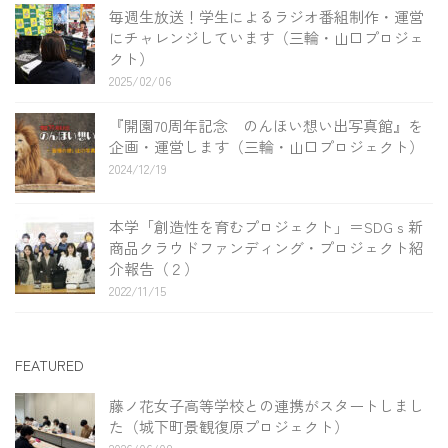
毎週生放送！学生によるラジオ番組制作・運営
にチャレンジしています（三輪・山口プロジェ
クト）
2025/02/06
『開園70周年記念 のんほい想い出写真館』を
企画・運営します（三輪・山口プロジェクト）
2024/12/19
本学「創造性を育むプロジェクト」＝SDGｓ新
商品クラウドファンディング・プロジェクト紹
介報告（２）
2022/11/15
FEATURED
藤ノ花女子高等学校との連携がスタートしまし
た（城下町景観復原プロジェクト）