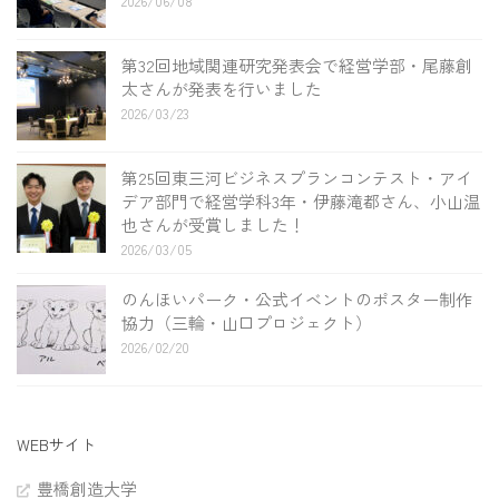
2026/06/08
第32回地域関連研究発表会で経営学部・尾藤創
太さんが発表を行いました
2026/03/23
第25回東三河ビジネスプランコンテスト・アイ
デア部門で経営学科3年・伊藤滝都さん、小山温
也さんが受賞しました！
2026/03/05
のんほいパーク・公式イベントのポスター制作
協力（三輪・山口プロジェクト）
2026/02/20
WEBサイト
豊橋創造大学