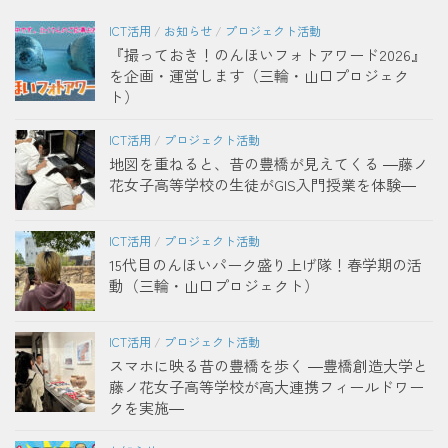
ICT活用
/
お知らせ
/
プロジェクト活動
『撮っておき！のんほいフォトアワード2026』
を企画・運営します（三輪・山口プロジェク
ト）
ICT活用
/
プロジェクト活動
地図を重ねると、昔の豊橋が見えてくる ―藤ノ
花女子高等学校の生徒がGIS入門授業を体験―
ICT活用
/
プロジェクト活動
15代目のんほいパーク盛り上げ隊！春学期の活
動（三輪・山口プロジェクト）
ICT活用
/
プロジェクト活動
スマホに映る昔の豊橋を歩く ―豊橋創造大学と
藤ノ花女子高等学校が高大連携フィールドワー
クを実施―