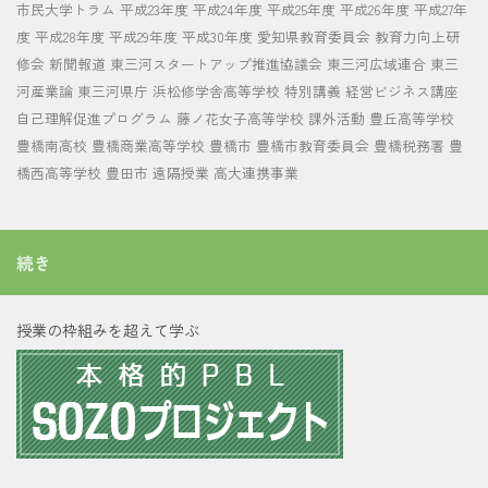
市民大学トラム
平成23年度
平成24年度
平成25年度
平成26年度
平成27年
度
平成28年度
平成29年度
平成30年度
愛知県教育委員会
教育力向上研
修会
新聞報道
東三河スタートアップ推進協議会
東三河広域連合
東三
河産業論
東三河県庁
浜松修学舎高等学校
特別講義
経営ビジネス講座
自己理解促進プログラム
藤ノ花女子高等学校
課外活動
豊丘高等学校
豊橋南高校
豊橋商業高等学校
豊橋市
豊橋市教育委員会
豊橋税務署
豊
橋西高等学校
豊田市
遠隔授業
高大連携事業
続き
授業の枠組みを超えて学ぶ