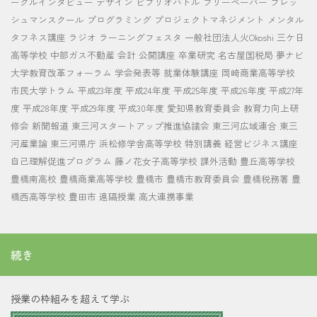
ークルインタビュー
デザイン
ビブリオバトル
フリーペーパー
フレッ
シュマンスクール
プログラミング
プロジェクトマネジメント
メンタル
タフネス講座
ラジオ
ラーニングフェスタ
一般社団法人火Okoshi
三ケ日
高等学校
中部ガス不動産
会計
公開講座
卒業研究
名古屋国税局
夢ナビ
大学教育改革フォーラム
学会発表等
就業体験講座
岡崎商業高等学校
市民大学トラム
平成23年度
平成24年度
平成25年度
平成26年度
平成27年
度
平成28年度
平成29年度
平成30年度
愛知県教育委員会
教育力向上研
修会
新聞報道
東三河スタートアップ推進協議会
東三河広域連合
東三
河産業論
東三河県庁
浜松修学舎高等学校
特別講義
経営ビジネス講座
自己理解促進プログラム
藤ノ花女子高等学校
課外活動
豊丘高等学校
豊橋南高校
豊橋商業高等学校
豊橋市
豊橋市教育委員会
豊橋税務署
豊
橋西高等学校
豊田市
遠隔授業
高大連携事業
続き
授業の枠組みを超えて学ぶ