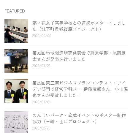
FEATURED
藤ノ花女子高等学校との連携がスタートしまし
た（城下町景観復原プロジェクト）
2026/06/08
第32回地域関連研究発表会で経営学部・尾藤創
太さんが発表を行いました
2026/03/23
第25回東三河ビジネスプランコンテスト・アイ
デア部門で経営学科3年・伊藤滝都さん、小山温
也さんが受賞しました！
2026/03/05
のんほいパーク・公式イベントのポスター制作
協力（三輪・山口プロジェクト）
2026/02/20