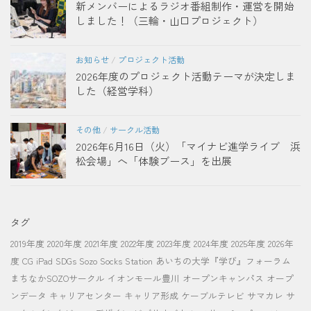
新メンバーによるラジオ番組制作・運営を開始
しました！（三輪・山口プロジェクト）
お知らせ
/
プロジェクト活動
2026年度のプロジェクト活動テーマが決定しま
した（経営学科）
その他
/
サークル活動
2026年6月16日（火）「マイナビ進学ライブ 浜
松会場」へ「体験ブース」を出展
タグ
2019年度
2020年度
2021年度
2022年度
2023年度
2024年度
2025年度
2026年
度
CG
iPad
SDGs
Sozo Socks Station
あいちの大学『学び』フォーラム
まちなかSOZOサークル
イオンモール豊川
オープンキャンパス
オープ
ンデータ
キャリアセンター
キャリア形成
ケーブルテレビ
サマカレ
サ