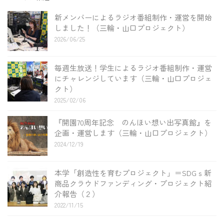
新メンバーによるラジオ番組制作・運営を開始
しました！（三輪・山口プロジェクト）
2026/06/25
毎週生放送！学生によるラジオ番組制作・運営
にチャレンジしています（三輪・山口プロジェ
クト）
2025/02/06
『開園70周年記念 のんほい想い出写真館』を
企画・運営します（三輪・山口プロジェクト）
2024/12/19
本学「創造性を育むプロジェクト」＝SDGｓ新
商品クラウドファンディング・プロジェクト紹
介報告（２）
2022/11/15