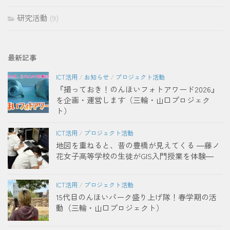
研究活動
(9)
最新記事
ICT活用
/
お知らせ
/
プロジェクト活動
『撮っておき！のんほいフォトアワード2026』
を企画・運営します（三輪・山口プロジェク
ト）
ICT活用
/
プロジェクト活動
地図を重ねると、昔の豊橋が見えてくる ―藤ノ
花女子高等学校の生徒がGIS入門授業を体験―
ICT活用
/
プロジェクト活動
15代目のんほいパーク盛り上げ隊！春学期の活
動（三輪・山口プロジェクト）