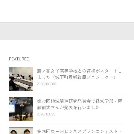
FEATURED
藤ノ花女子高等学校との連携がスタートし
ました（城下町景観復原プロジェクト）
2026/06/08
第32回地域関連研究発表会で経営学部・尾
藤創太さんが発表を行いました
2026/03/23
第25回東三河ビジネスプランコンテスト・