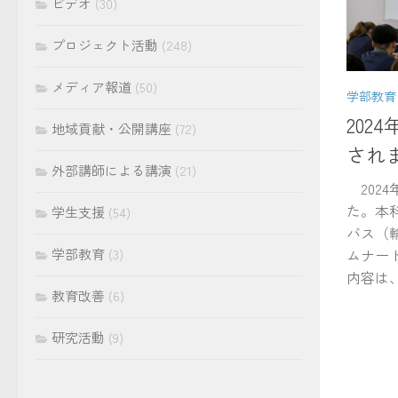
ビデオ
(30)
プロジェクト活動
(248)
メディア報道
(50)
学部教育
202
地域貢献・公開講座
(72)
され
外部講師による講演
(21)
202
た。本
学生支援
(54)
バス（
学部教育
(3)
ムナー
内容は、
教育改善
(6)
研究活動
(9)