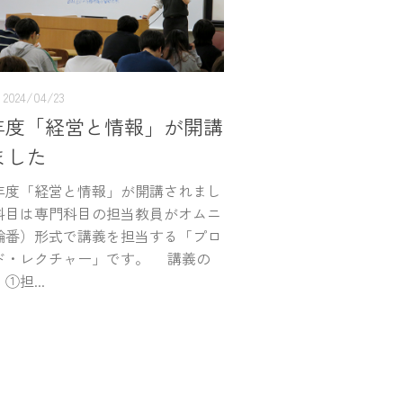
2024/04/23
4年度「経営と情報」が開講
ました
4年度「経営と情報」が開講されまし
科目は専門科目の担当教員がオムニ
輪番）形式で講義を担当する「プロ
ド・レクチャー」です。 講義の
①担...