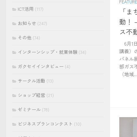
FEATUR
ICT活用
(117)
「ま
動！
お知らせ
(247)
ス不
その他
(74)
6月1
講義）の
インターンシップ・就業体験
(34)
パネル
部ガス
ガクセイインタビュー
(4)
（地域..
サークル活動
(13)
ショップ経営
(21)
ゼミナール
(78)
ビジネスプランコンテスト
(10)