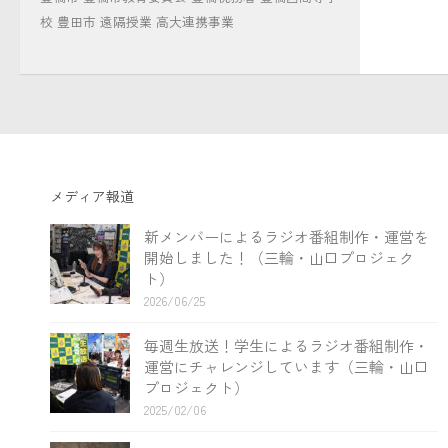
校
豊田市
遠隔授業
高大連携事業
メディア報道
新メンバーによるラジオ番組制作・運営を
開始しました！（三輪・山口プロジェク
ト）
2026/06/25
毎週生放送！学生によるラジオ番組制作・
運営にチャレンジしています（三輪・山口
プロジェクト）
2025/02/06