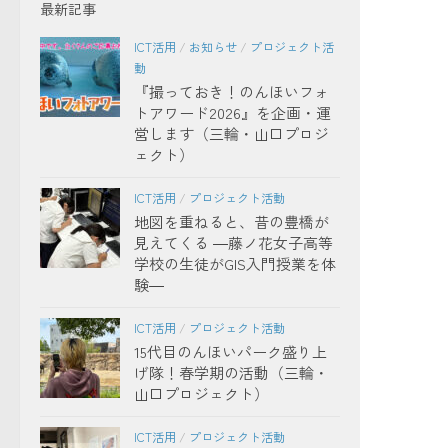
最新記事
ICT活用
/
お知らせ
/
プロジェクト活
動
『撮っておき！のんほいフォ
トアワード2026』を企画・運
営します（三輪・山口プロジ
ェクト）
ICT活用
/
プロジェクト活動
地図を重ねると、昔の豊橋が
見えてくる ―藤ノ花女子高等
学校の生徒がGIS入門授業を体
験―
ICT活用
/
プロジェクト活動
15代目のんほいパーク盛り上
げ隊！春学期の活動（三輪・
山口プロジェクト）
ICT活用
/
プロジェクト活動