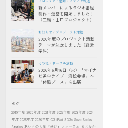
プロジェクト活動
/
メディア報道
新メンバーによるラジオ番組
制作・運営を開始しました！
（三輪・山口プロジェクト）
お知らせ
/
プロジェクト活動
2026年度のプロジェクト活動
テーマが決定しました（経営
学科）
その他
/
サークル活動
2026年6月16日（火）「マイナ
ビ進学ライブ 浜松会場」へ
「体験ブース」を出展
タグ
2019年度
2020年度
2021年度
2022年度
2023年度
2024
年度
2025年度
2026年度
CG
iPad
SDGs
Sozo Socks
Station
あいちの大学『学び』フォーラム
まちなか