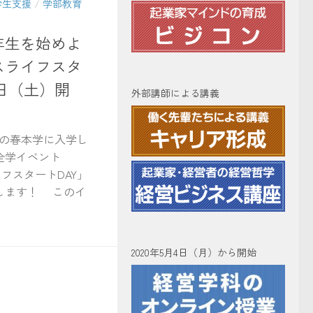
学生支援
/
学部教育
年生を始めよ
スライフスタ
7日（土）開
外部講師による講義
この春本学に入学し
全学イベント
フスタートDAY」
します！ このイ
2020年5月4日（月）から開始