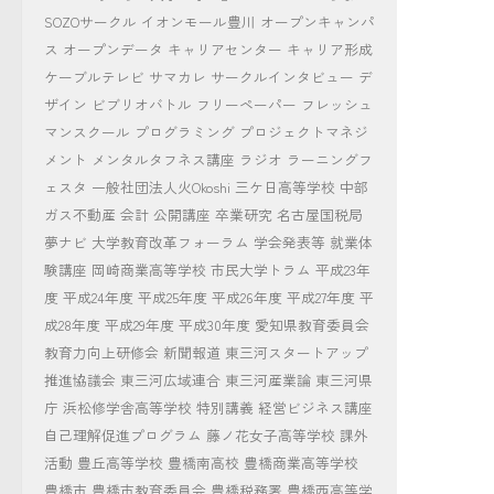
SOZOサークル
イオンモール豊川
オープンキャンパ
ス
オープンデータ
キャリアセンター
キャリア形成
ケーブルテレビ
サマカレ
サークルインタビュー
デ
ザイン
ビブリオバトル
フリーペーパー
フレッシュ
マンスクール
プログラミング
プロジェクトマネジ
メント
メンタルタフネス講座
ラジオ
ラーニングフ
ェスタ
一般社団法人火Okoshi
三ケ日高等学校
中部
ガス不動産
会計
公開講座
卒業研究
名古屋国税局
夢ナビ
大学教育改革フォーラム
学会発表等
就業体
験講座
岡崎商業高等学校
市民大学トラム
平成23年
度
平成24年度
平成25年度
平成26年度
平成27年度
平
成28年度
平成29年度
平成30年度
愛知県教育委員会
教育力向上研修会
新聞報道
東三河スタートアップ
推進協議会
東三河広域連合
東三河産業論
東三河県
庁
浜松修学舎高等学校
特別講義
経営ビジネス講座
自己理解促進プログラム
藤ノ花女子高等学校
課外
活動
豊丘高等学校
豊橋南高校
豊橋商業高等学校
豊橋市
豊橋市教育委員会
豊橋税務署
豊橋西高等学