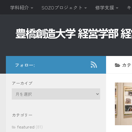
学科紹介
SOZOプロジェクト
修学支援
キ
コンテンツへスキップ
フォロー:
カテ
アーカイブ
ア
ー
カ
イ
カテゴリー
ブ
featured
(81)