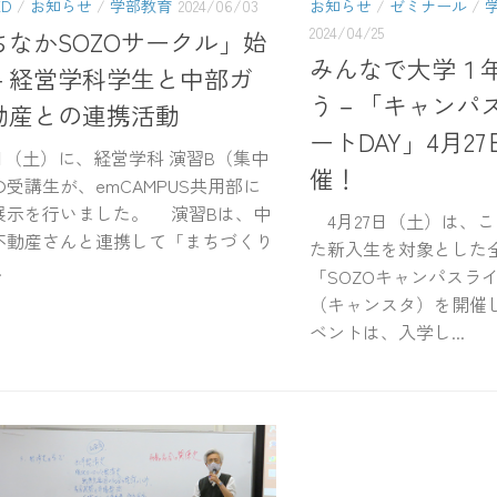
ED
/
お知らせ
/
学部教育
2024/06/03
お知らせ
/
ゼミナール
/
2024/04/25
ちなかSOZOサークル」始
みんなで大学１
－経営学科学生と中部ガ
う－「キャンパ
動産との連携活動
ートDAY」4月2
日（土）に、経営学科 演習B（集中
催！
受講生が、emCAMPUS共用部に
展示を行いました。 演習Bは、中
4月27日（土）は、
不動産さんと連携して「まちづくり
た新入生を対象とした
.
「SOZOキャンパスライ
（キャンスタ）を開催
ベントは、入学し...