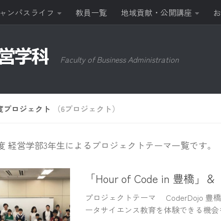
ャンパスライフ
教員一覧
地域貢献・公開講座
お
Faculty of Business Administration
年度プロジェクト
（6プロジェクト）
9年度 経営学部3年生によるプロジェクトテーマ一覧です。
「Hour of Code in 豊橋」＆
プロジェクトテーマ CoderDojo 豊橋 
ータサイエンス教育を体験できる機会を、