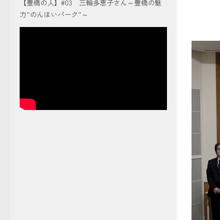
【豊橋の人】#03 三輪多恵子さん～豊橋の魅
力”のんほいパーク”～