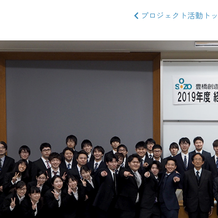
プロジェクト活動トッ