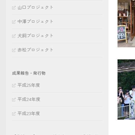
山口プロジェクト
中澤プロジェクト
犬飼プロジェクト
赤松プロジェクト
成果報告・発行物
平成25年度
平成24年度
平成23年度