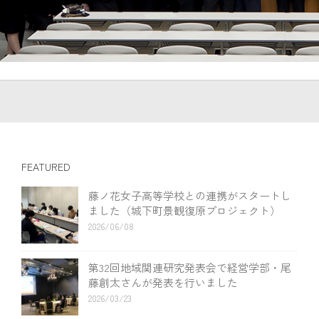
FEATURED
藤ノ花女子高等学校との連携がスタートし
ました（城下町景観復原プロジェクト）
2026/06/08
第32回地域関連研究発表会で経営学部・尾
藤創太さんが発表を行いました
2026/03/23