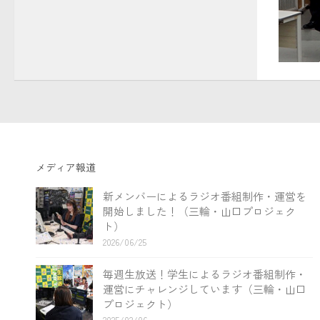
メディア報道
新メンバーによるラジオ番組制作・運営を
開始しました！（三輪・山口プロジェク
ト）
2026/06/25
毎週生放送！学生によるラジオ番組制作・
運営にチャレンジしています（三輪・山口
プロジェクト）