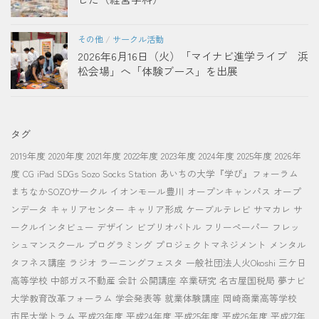
その他
/
サークル活動
2026年6月16日（火）「マイナビ進学ライブ 浜
松会場」へ「体験ブース」を出展
タグ
2019年度
2020年度
2021年度
2022年度
2023年度
2024年度
2025年度
2026年
度
CG
iPad
SDGs
Sozo Socks Station
あいちの大学『学び』フォーラム
まちなかSOZOサークル
イオンモール豊川
オープンキャンパス
オープ
ンデータ
キャリアセンター
キャリア形成
ケーブルテレビ
サマカレ
サ
ークルインタビュー
デザイン
ビブリオバトル
フリーペーパー
フレッ
シュマンスクール
プログラミング
プロジェクトマネジメント
メンタル
タフネス講座
ラジオ
ラーニングフェスタ
一般社団法人火Okoshi
三ケ日
高等学校
中部ガス不動産
会計
公開講座
卒業研究
名古屋国税局
夢ナビ
大学教育改革フォーラム
学会発表等
就業体験講座
岡崎商業高等学校
市民大学トラム
平成23年度
平成24年度
平成25年度
平成26年度
平成27年