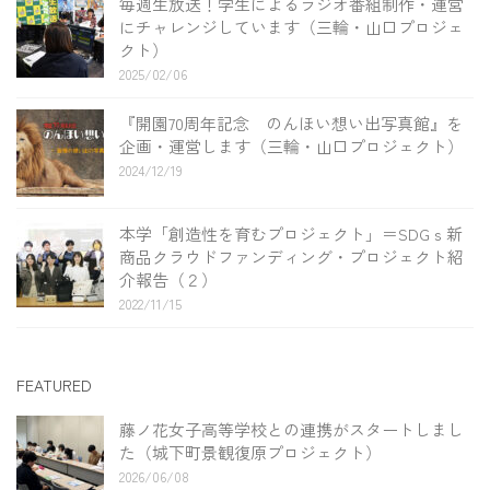
毎週生放送！学生によるラジオ番組制作・運営
にチャレンジしています（三輪・山口プロジェ
クト）
2025/02/06
『開園70周年記念 のんほい想い出写真館』を
企画・運営します（三輪・山口プロジェクト）
2024/12/19
本学「創造性を育むプロジェクト」＝SDGｓ新
商品クラウドファンディング・プロジェクト紹
介報告（２）
2022/11/15
FEATURED
藤ノ花女子高等学校との連携がスタートしまし
た（城下町景観復原プロジェクト）
2026/06/08