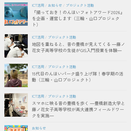
ICT活用
/
お知らせ
/
プロジェクト活動
『撮っておき！のんほいフォトアワード2026』
を企画・運営します（三輪・山口プロジェク
ト）
ICT活用
/
プロジェクト活動
地図を重ねると、昔の豊橋が見えてくる ―藤ノ
花女子高等学校の生徒がGIS入門授業を体験―
ICT活用
/
プロジェクト活動
15代目のんほいパーク盛り上げ隊！春学期の活
動（三輪・山口プロジェクト）
ICT活用
/
プロジェクト活動
スマホに映る昔の豊橋を歩く ―豊橋創造大学と
藤ノ花女子高等学校が高大連携フィールドワー
クを実施―
お知らせ