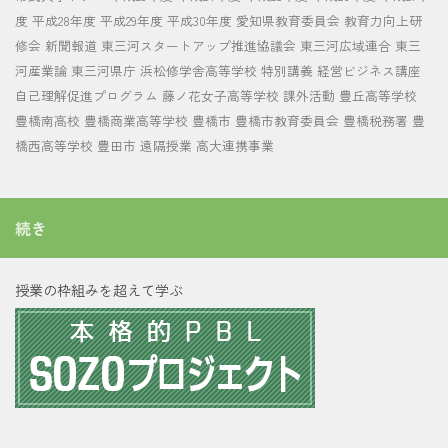
度
平成28年度
平成29年度
平成30年度
愛知県教育委員会
教育力向上研
修会
新聞報道
東三河スタートアップ推進協議会
東三河広域連合
東三
河産業論
東三河県庁
浜松修学舎高等学校
特別講義
経営ビジネス講座
自己理解促進プログラム
藤ノ花女子高等学校
課外活動
豊丘高等学校
豊橋南高校
豊橋商業高等学校
豊橋市
豊橋市教育委員会
豊橋税務署
豊
橋西高等学校
豊田市
遠隔授業
高大連携事業
続き
授業の枠組みを超えて学ぶ