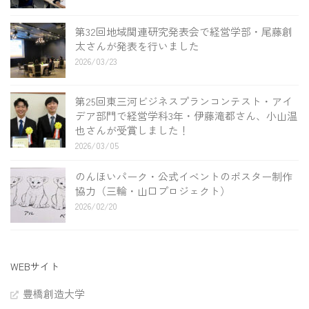
第32回地域関連研究発表会で経営学部・尾藤創
太さんが発表を行いました
2026/03/23
第25回東三河ビジネスプランコンテスト・アイ
デア部門で経営学科3年・伊藤滝都さん、小山温
也さんが受賞しました！
2026/03/05
のんほいパーク・公式イベントのポスター制作
協力（三輪・山口プロジェクト）
2026/02/20
WEBサイト
豊橋創造大学