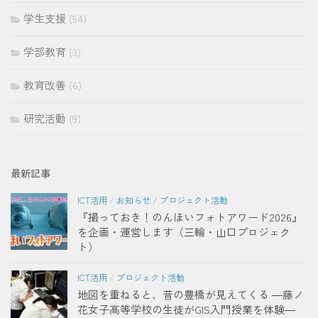
学生支援
(54)
学部教育
(3)
教育改善
(6)
研究活動
(9)
最新記事
ICT活用
/
お知らせ
/
プロジェクト活動
『撮っておき！のんほいフォトアワード2026』
を企画・運営します（三輪・山口プロジェク
ト）
ICT活用
/
プロジェクト活動
地図を重ねると、昔の豊橋が見えてくる ―藤ノ
花女子高等学校の生徒がGIS入門授業を体験―