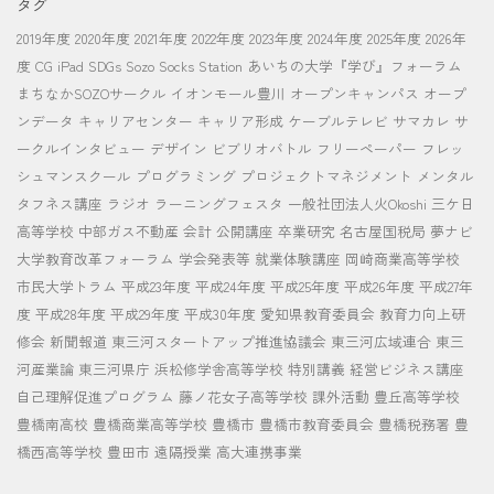
タグ
2019年度
2020年度
2021年度
2022年度
2023年度
2024年度
2025年度
2026年
度
CG
iPad
SDGs
Sozo Socks Station
あいちの大学『学び』フォーラム
まちなかSOZOサークル
イオンモール豊川
オープンキャンパス
オープ
ンデータ
キャリアセンター
キャリア形成
ケーブルテレビ
サマカレ
サ
ークルインタビュー
デザイン
ビブリオバトル
フリーペーパー
フレッ
シュマンスクール
プログラミング
プロジェクトマネジメント
メンタル
タフネス講座
ラジオ
ラーニングフェスタ
一般社団法人火Okoshi
三ケ日
高等学校
中部ガス不動産
会計
公開講座
卒業研究
名古屋国税局
夢ナビ
大学教育改革フォーラム
学会発表等
就業体験講座
岡崎商業高等学校
市民大学トラム
平成23年度
平成24年度
平成25年度
平成26年度
平成27年
度
平成28年度
平成29年度
平成30年度
愛知県教育委員会
教育力向上研
修会
新聞報道
東三河スタートアップ推進協議会
東三河広域連合
東三
河産業論
東三河県庁
浜松修学舎高等学校
特別講義
経営ビジネス講座
自己理解促進プログラム
藤ノ花女子高等学校
課外活動
豊丘高等学校
豊橋南高校
豊橋商業高等学校
豊橋市
豊橋市教育委員会
豊橋税務署
豊
橋西高等学校
豊田市
遠隔授業
高大連携事業