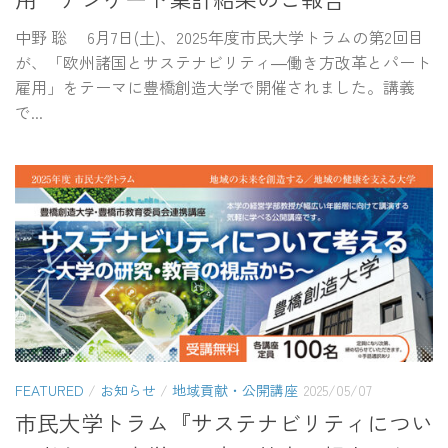
中野 聡 6月7日(土)、2025年度市民大学トラムの第2回目
が、「欧州諸国とサステナビリティ―働き方改革とパート
雇用」をテーマに豊橋創造大学で開催されました。講義
で...
FEATURED
/
お知らせ
/
地域貢献・公開講座
2025/05/07
市民大学トラム『サステナビリティについ