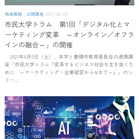
地域貢献・公開講座
2021/06/08
市民大学トラム 第1回「デジタル化とマ
ーケティング変革 ～オンライン／オフラ
インの融合～」の開催
2021年6月5日（土）、本学と豊橋市教育委員会の連携講
座「市民大学トラム『変革するビジネス社会を生き抜くた
めに ～マーケティング・企業経営からAIまで～』」のシ
リー...