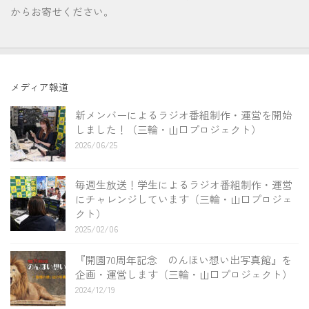
からお寄せください。
メディア報道
新メンバーによるラジオ番組制作・運営を開始
しました！（三輪・山口プロジェクト）
2026/06/25
毎週生放送！学生によるラジオ番組制作・運営
にチャレンジしています（三輪・山口プロジェ
クト）
2025/02/06
『開園70周年記念 のんほい想い出写真館』を
企画・運営します（三輪・山口プロジェクト）
2024/12/19