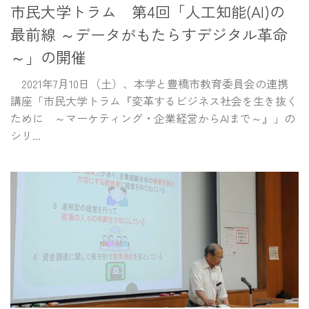
市民大学トラム 第4回「人工知能(AI)の
最前線 ～データがもたらすデジタル革命
～」の開催
2021年7月10日（土）、本学と豊橋市教育委員会の連携
講座「市民大学トラム『変革するビジネス社会を生き抜く
ために ～マーケティング・企業経営からAIまで～』」の
シリ...