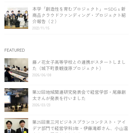
本学「創造性を育むプロジェクト」＝SDGｓ新
商品クラウドファンディング・プロジェクト紹
介報告（２）
2022/11/15
FEATURED
藤ノ花女子高等学校との連携がスタートしまし
た（城下町景観復原プロジェクト）
2026/06/08
第32回地域関連研究発表会で経営学部・尾藤創
太さんが発表を行いました
2026/03/23
第25回東三河ビジネスプランコンテスト・アイ
デア部門で経営学科3年・伊藤滝都さん、小山温