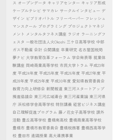
ス
オープンデータ
キャリアセンター
キャリア形成
ケーブルテレビ
サマカレ
サークルインタビュー
デ
ザイン
ビブリオバトル
フリーペーパー
フレッシュ
マンスクール
プログラミング
プロジェクトマネジ
メント
メンタルタフネス講座
ラジオ
ラーニングフ
ェスタ
一般社団法人火Okoshi
三ケ日高等学校
中部
ガス不動産
会計
公開講座
卒業研究
名古屋国税局
夢ナビ
大学教育改革フォーラム
学会発表等
就業体
験講座
岡崎商業高等学校
市民大学トラム
平成23年
度
平成24年度
平成25年度
平成26年度
平成27年度
平
成28年度
平成29年度
平成30年度
愛知県教育委員会
教育力向上研修会
新聞報道
東三河スタートアップ
推進協議会
東三河広域連合
東三河産業論
東三河県
庁
浜松修学舎高等学校
特別講義
経営ビジネス講座
自己理解促進プログラム
藤ノ花女子高等学校
課外
活動
豊丘高等学校
豊橋南高校
豊橋商業高等学校
豊橋市
豊橋市教育委員会
豊橋税務署
豊橋西高等学
校
豊田市
遠隔授業
高大連携事業