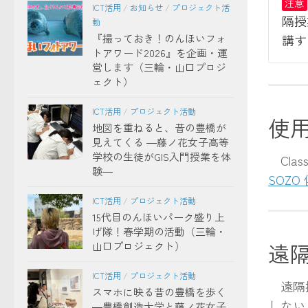
注意
ICT活用
/
お知らせ
/
プロジェクト活
隔授
動
『撮っておき！のんほいフォ
講す
トアワード2026』を企画・運
営します（三輪・山口プロジ
ェクト）
ICT活用
/
プロジェクト活動
使
地図を重ねると、昔の豊橋が
見えてくる ―藤ノ花女子高等
学校の生徒がGIS入門授業を体
Cla
験―
SOZO
ICT活用
/
プロジェクト活動
15代目のんほいパーク盛り上
げ隊！春学期の活動（三輪・
遠
山口プロジェクト）
ICT活用
/
プロジェクト活動
遠隔授
スマホに映る昔の豊橋を歩く
しない
―豊橋創造大学と藤ノ花女子