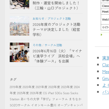
制作・運営を開始しました！
（三輪・山口プロジェクト）
お知らせ
/
プロジェクト活動
2026年度のプロジェクト活動
テーマが決定しました（経営
学科）
遠隔授
その他
/
サークル活動
2026年6月16日（火）「マイナ
ビ進学ライブ 浜松会場」へ
実
「体験ブース」を出展
Cla
Me
Gma
タグ
よ
2019年度
2020年度
2021年度
2022年度
2023年度
2024
パ
年度
2025年度
2026年度
CG
iPad
SDGs
Sozo Socks
Station
あいちの大学『学び』フォーラム
まちなか
SOZOサークル
イオンモール豊川
オープンキャンパ