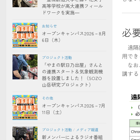
高等学校が高大連携フィール
ドワークを実施―
お知らせ
必
オープンキャンパス2026－8月
6日（木）
遠隔授
用でき
プロジェクト活動
なお、
「やまの駅日乃出屋」さんと
の連携スタート＆気象観測機
講する
器を設置しました！（SOZO
山岳研究プロジェクト）
その他
オープンキャンパス2026－7月
11日（土）
プロジェクト活動
/
メディア報道
新メンバーによるラジオ番組