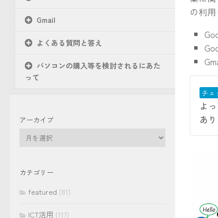
の利用
Gmail
Go
よくある質問と答え
Go
G
パソコンの購入等を検討されるにあた
って
チェ
よっ
あり
アーカイブ
ア
ー
カ
イ
カテゴリー
ブ
featured
(81)
ICT活用
(117)