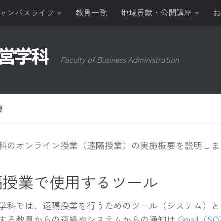
ャンパスライフ
教員一覧
地域貢献・公開講座
お
Faculty of Business Administration
要
科のオンライン授業（遠隔授業）の実施概要を説明しま
隔授業で使用するツール
科では、遠隔授業を行うためのツール（システム）として C
する教員からの連絡やシステムからの通知は
Gmail（