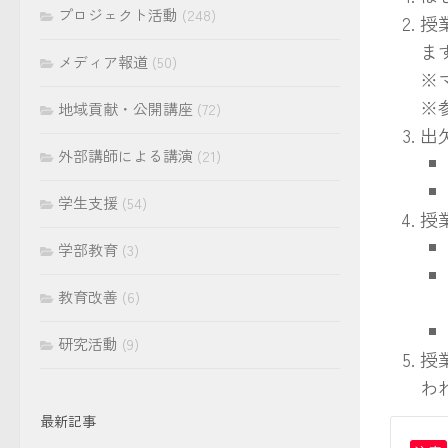
プロジェクト活動
(248)
授
ま
メディア報道
(50)
※
※
地域貢献・公開講座
(72)
出
外部講師による講演
(21)
学生支援
(54)
授
学部教育
(3)
教育改善
(6)
研究活動
(9)
授
わ
最新記事