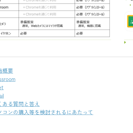
業：必要な環境
遠隔
施概要
ssroom
et
il
くある質問と答え
ソコンの購入等を検討されるにあたって