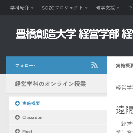
学科紹介
SOZOプロジェクト
修学支援
キ
コンテンツへスキップ
フォロー:
実施概
経営学科のオンライン授業
経営学
実施概要
遠
Classroom
経営学
Meet
業に関