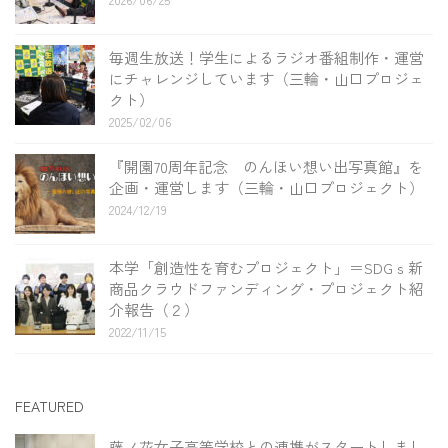
2026/06/25
毎週生放送！学生によるラジオ番組制作・運営
にチャレンジしています（三輪・山口プロジェ
クト）
2025/02/06
『開園70周年記念 のんほい想い出写真館』を
企画・運営します（三輪・山口プロジェクト）
2024/12/19
本学「創造性を育むプロジェクト」＝SDGｓ新
商品クラウドファンディング・プロジェクト紹
介報告（２）
2022/11/15
FEATURED
藤ノ花女子高等学校との連携がスタートしまし