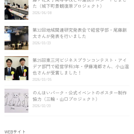
た（城下町景観復原プロジェクト）
2026/06/08
第32回地域関連研究発表会で経営学部・尾藤創
太さんが発表を行いました
2026/03/23
第25回東三河ビジネスプランコンテスト・アイ
デア部門で経営学科3年・伊藤滝都さん、小山温
也さんが受賞しました！
2026/03/05
のんほいパーク・公式イベントのポスター制作
協力（三輪・山口プロジェクト）
2026/02/20
WEBサイト