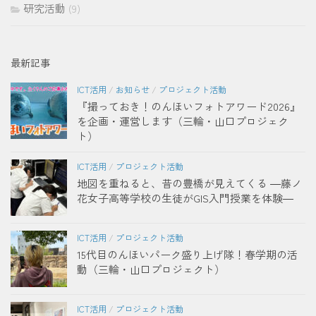
研究活動
(9)
最新記事
ICT活用
/
お知らせ
/
プロジェクト活動
『撮っておき！のんほいフォトアワード2026』
を企画・運営します（三輪・山口プロジェク
ト）
ICT活用
/
プロジェクト活動
地図を重ねると、昔の豊橋が見えてくる ―藤ノ
花女子高等学校の生徒がGIS入門授業を体験―
ICT活用
/
プロジェクト活動
15代目のんほいパーク盛り上げ隊！春学期の活
動（三輪・山口プロジェクト）
ICT活用
/
プロジェクト活動