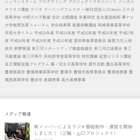
シュマンスクール
プログラミング
プロジェクトマネジメント
メンタル
タフネス講座
ラジオ
ラーニングフェスタ
一般社団法人火Okoshi
三ケ日
高等学校
中部ガス不動産
会計
公開講座
卒業研究
名古屋国税局
夢ナビ
大学教育改革フォーラム
学会発表等
就業体験講座
岡崎商業高等学校
市民大学トラム
平成23年度
平成24年度
平成25年度
平成26年度
平成27年
度
平成28年度
平成29年度
平成30年度
愛知県教育委員会
教育力向上研
修会
新聞報道
東三河スタートアップ推進協議会
東三河広域連合
東三
河産業論
東三河県庁
浜松修学舎高等学校
特別講義
経営ビジネス講座
自己理解促進プログラム
藤ノ花女子高等学校
課外活動
豊丘高等学校
豊橋南高校
豊橋商業高等学校
豊橋市
豊橋市教育委員会
豊橋税務署
豊
橋西高等学校
豊田市
遠隔授業
高大連携事業
メディア報道
新メンバーによるラジオ番組制作・運営を開始
しました！（三輪・山口プロジェクト）