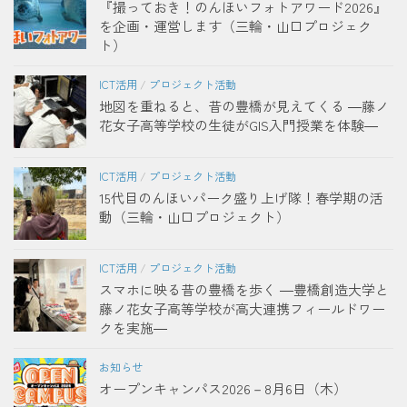
『撮っておき！のんほいフォトアワード2026』
を企画・運営します（三輪・山口プロジェク
ト）
ICT活用
/
プロジェクト活動
地図を重ねると、昔の豊橋が見えてくる ―藤ノ
花女子高等学校の生徒がGIS入門授業を体験―
ICT活用
/
プロジェクト活動
15代目のんほいパーク盛り上げ隊！春学期の活
動（三輪・山口プロジェクト）
ICT活用
/
プロジェクト活動
スマホに映る昔の豊橋を歩く ―豊橋創造大学と
藤ノ花女子高等学校が高大連携フィールドワー
クを実施―
お知らせ
オープンキャンパス2026－8月6日（木）