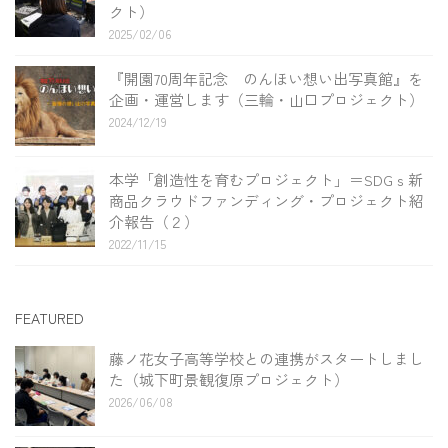
クト）
2025/02/06
『開園70周年記念 のんほい想い出写真館』を
企画・運営します（三輪・山口プロジェクト）
2024/12/19
本学「創造性を育むプロジェクト」＝SDGｓ新
商品クラウドファンディング・プロジェクト紹
介報告（２）
2022/11/15
FEATURED
藤ノ花女子高等学校との連携がスタートしまし
た（城下町景観復原プロジェクト）
2026/06/08