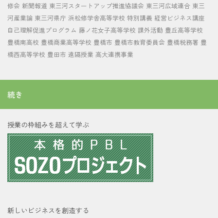
修会
新聞報道
東三河スタートアップ推進協議会
東三河広域連合
東三
河産業論
東三河県庁
浜松修学舎高等学校
特別講義
経営ビジネス講座
自己理解促進プログラム
藤ノ花女子高等学校
課外活動
豊丘高等学校
豊橋南高校
豊橋商業高等学校
豊橋市
豊橋市教育委員会
豊橋税務署
豊
橋西高等学校
豊田市
遠隔授業
高大連携事業
続き
授業の枠組みを超えて学ぶ
新しいビジネスを創造する