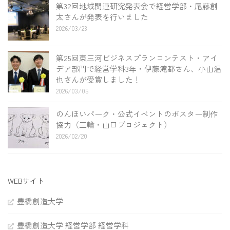
第32回地域関連研究発表会で経営学部・尾藤創
太さんが発表を行いました
2026/03/23
第25回東三河ビジネスプランコンテスト・アイ
デア部門で経営学科3年・伊藤滝都さん、小山温
也さんが受賞しました！
2026/03/05
のんほいパーク・公式イベントのポスター制作
協力（三輪・山口プロジェクト）
2026/02/20
WEBサイト
豊橋創造大学
豊橋創造大学 経営学部 経営学科