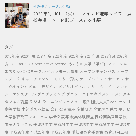
その他
/
サークル活動
2026年6月16日（火）「マイナビ進学ライブ 浜
松会場」へ「体験ブース」を出展
タグ
2019年度
2020年度
2021年度
2022年度
2023年度
2024年度
2025年度
2026年
度
CG
iPad
SDGs
Sozo Socks Station
あいちの大学『学び』フォーラム
まちなかSOZOサークル
イオンモール豊川
オープンキャンパス
オープ
ンデータ
キャリアセンター
キャリア形成
ケーブルテレビ
サマカレ
サ
ークルインタビュー
デザイン
ビブリオバトル
フリーペーパー
フレッ
シュマンスクール
プログラミング
プロジェクトマネジメント
メンタル
タフネス講座
ラジオ
ラーニングフェスタ
一般社団法人火Okoshi
三ケ日
高等学校
中部ガス不動産
会計
公開講座
卒業研究
名古屋国税局
夢ナビ
大学教育改革フォーラム
学会発表等
就業体験講座
岡崎商業高等学校
市民大学トラム
平成23年度
平成24年度
平成25年度
平成26年度
平成27年
度
平成28年度
平成29年度
平成30年度
愛知県教育委員会
教育力向上研