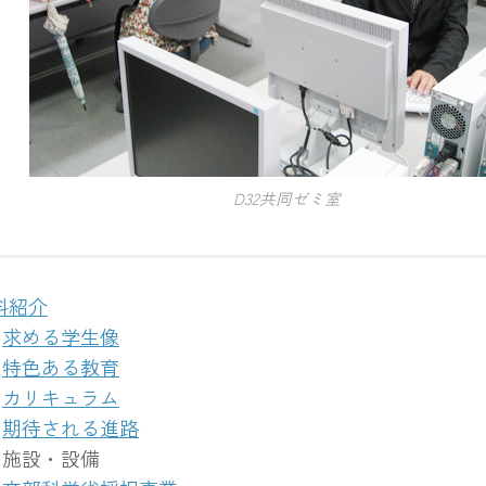
D32共同ゼミ室
科紹介
求める学生像
特色ある教育
カリキュラム
期待される進路
施設・設備