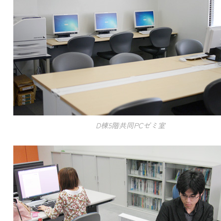
D棟5階共同PCゼミ室