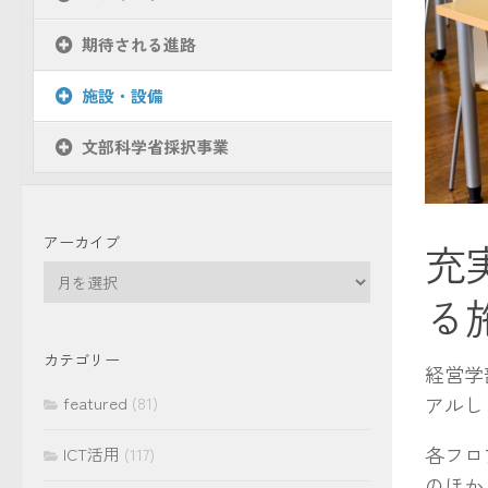
期待される進路
施設・設備
文部科学省採択事業
アーカイブ
充
ア
る
ー
カ
イ
カテゴリー
経営学
ブ
アルし
featured
(81)
各フロ
ICT活用
(117)
のほか