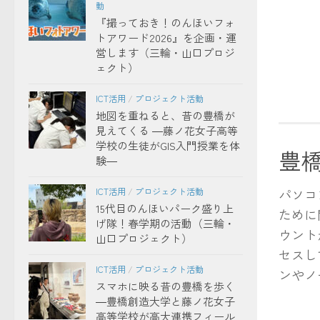
動
『撮っておき！のんほいフォ
トアワード2026』を企画・運
営します（三輪・山口プロジ
ェクト）
ICT活用
/
プロジェクト活動
地図を重ねると、昔の豊橋が
見えてくる ―藤ノ花女子高等
学校の生徒がGIS入門授業を体
豊橋
験―
パソコ
ICT活用
/
プロジェクト活動
15代目のんほいパーク盛り上
ために
げ隊！春学期の活動（三輪・
ウント
山口プロジェクト）
セスし
ICT活用
/
プロジェクト活動
ンやノ
スマホに映る昔の豊橋を歩く
―豊橋創造大学と藤ノ花女子
高等学校が高大連携フィール