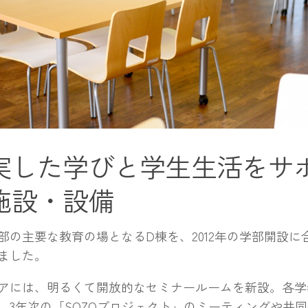
実した学びと学生生活をサ
施設・設備
部の主要な教育の場となるD棟を、2012年の学部開設に
ました。
アには、明るくて開放的なセミナールームを新設。各学
、3年次の「SOZOプロジェクト」のミーティングや共