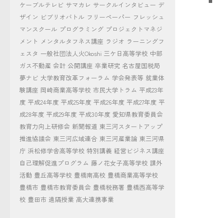
ケーブルテレビ
サマカレ
サークルインタビュー
デ
ザイン
ビブリオバトル
フリーペーパー
フレッシュ
マンスクール
プログラミング
プロジェクトマネジ
メント
メンタルタフネス講座
ラジオ
ラーニングフ
ェスタ
一般社団法人火Okoshi
三ケ日高等学校
中部
ガス不動産
会計
公開講座
卒業研究
名古屋国税局
夢ナビ
大学教育改革フォーラム
学会発表等
就業体
験講座
岡崎商業高等学校
市民大学トラム
平成23年
度
平成24年度
平成25年度
平成26年度
平成27年度
平
成28年度
平成29年度
平成30年度
愛知県教育委員会
教育力向上研修会
新聞報道
東三河スタートアップ
推進協議会
東三河広域連合
東三河産業論
東三河県
庁
浜松修学舎高等学校
特別講義
経営ビジネス講座
自己理解促進プログラム
藤ノ花女子高等学校
課外
活動
豊丘高等学校
豊橋南高校
豊橋商業高等学校
豊橋市
豊橋市教育委員会
豊橋税務署
豊橋西高等学
校
豊田市
遠隔授業
高大連携事業