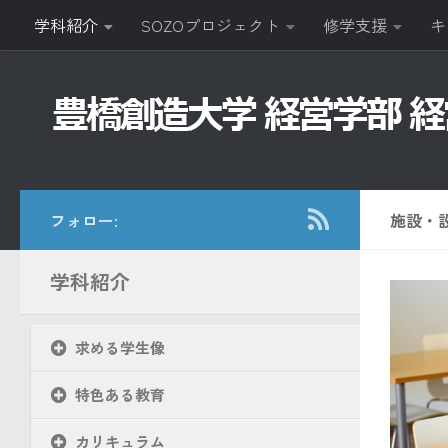
学科紹介
SOZOプロジェクト
修学支援
キ
コンテンツへスキップ
フォロー:
施設・
学科紹介
求める学生像
特色ある教育
カリキュラム