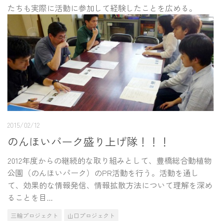
たちも実際に活動に参加して経験したことを広める。
2015/02/12
のんほいパーク盛り上げ隊！！！
2012年度からの継続的な取り組みとして、豊橋総合動植物
公園（のんほいパーク）のPR活動を行う。活動を通し
て、効果的な情報発信、情報拡散方法について理解を深め
ることを目...
三輪プロジェクト
山口プロジェクト