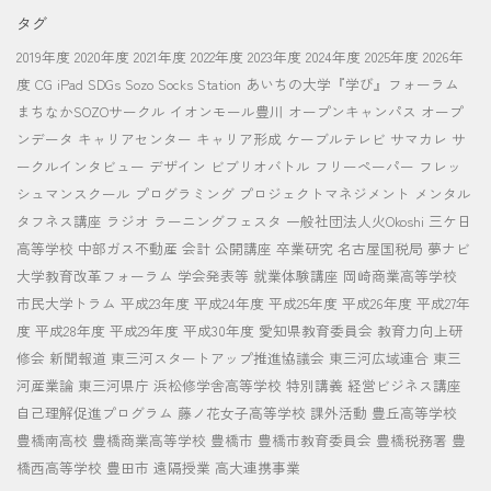
タグ
2019年度
2020年度
2021年度
2022年度
2023年度
2024年度
2025年度
2026年
度
CG
iPad
SDGs
Sozo Socks Station
あいちの大学『学び』フォーラム
まちなかSOZOサークル
イオンモール豊川
オープンキャンパス
オープ
ンデータ
キャリアセンター
キャリア形成
ケーブルテレビ
サマカレ
サ
ークルインタビュー
デザイン
ビブリオバトル
フリーペーパー
フレッ
シュマンスクール
プログラミング
プロジェクトマネジメント
メンタル
タフネス講座
ラジオ
ラーニングフェスタ
一般社団法人火Okoshi
三ケ日
高等学校
中部ガス不動産
会計
公開講座
卒業研究
名古屋国税局
夢ナビ
大学教育改革フォーラム
学会発表等
就業体験講座
岡崎商業高等学校
市民大学トラム
平成23年度
平成24年度
平成25年度
平成26年度
平成27年
度
平成28年度
平成29年度
平成30年度
愛知県教育委員会
教育力向上研
修会
新聞報道
東三河スタートアップ推進協議会
東三河広域連合
東三
河産業論
東三河県庁
浜松修学舎高等学校
特別講義
経営ビジネス講座
自己理解促進プログラム
藤ノ花女子高等学校
課外活動
豊丘高等学校
豊橋南高校
豊橋商業高等学校
豊橋市
豊橋市教育委員会
豊橋税務署
豊
橋西高等学校
豊田市
遠隔授業
高大連携事業