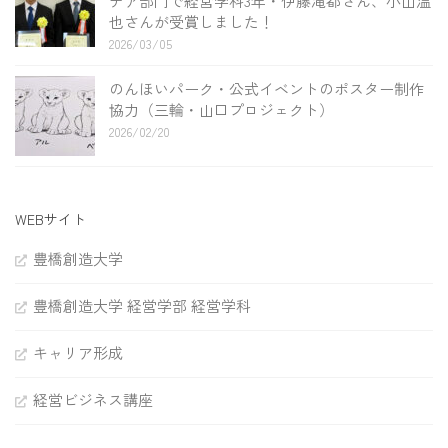
デア部門で経営学科3年・伊藤滝都さん、小山温
也さんが受賞しました！
2026/03/05
のんほいパーク・公式イベントのポスター制作
協力（三輪・山口プロジェクト）
2026/02/20
WEBサイト
豊橋創造大学
豊橋創造大学 経営学部 経営学科
キャリア形成
経営ビジネス講座