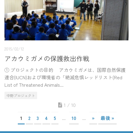
2015/02/12
アカウミガメの保護救出作戦
① プロジェクトの目的 アカウミガメは、国際自然保護
連合(IUCN)および環境省の「絶滅危惧レッドリスト(Red
List of Threatened Animals...
中野プロジェクト
1 / 10
1
2
3
4
5
...
10
...
»
最後 »