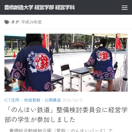
コンテンツへスキップ
タグ:
平成26年度
ICT活用
/
地域貢献・公開講座
2016/04/21
「のんほい鉄道」整備検討委員会に経営学
部の学生が参加しました
豊橋総合動植物公園（愛称：のんほいパーク）で