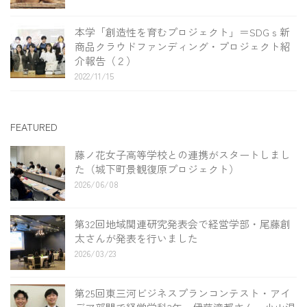
本学「創造性を育むプロジェクト」＝SDGｓ新
商品クラウドファンディング・プロジェクト紹
介報告（２）
2022/11/15
FEATURED
藤ノ花女子高等学校との連携がスタートしまし
た（城下町景観復原プロジェクト）
2026/06/08
第32回地域関連研究発表会で経営学部・尾藤創
太さんが発表を行いました
2026/03/23
第25回東三河ビジネスプランコンテスト・アイ