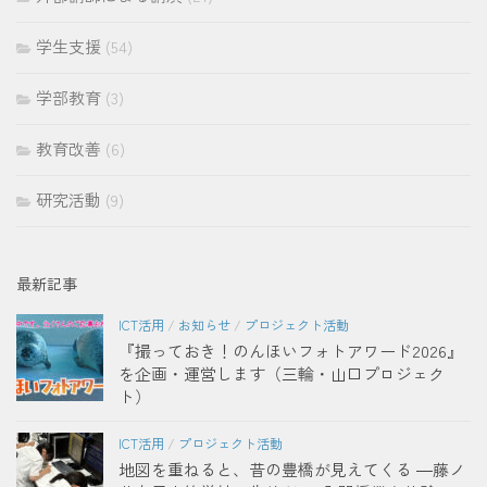
学生支援
(54)
学部教育
(3)
教育改善
(6)
研究活動
(9)
最新記事
ICT活用
/
お知らせ
/
プロジェクト活動
『撮っておき！のんほいフォトアワード2026』
を企画・運営します（三輪・山口プロジェク
ト）
ICT活用
/
プロジェクト活動
地図を重ねると、昔の豊橋が見えてくる ―藤ノ