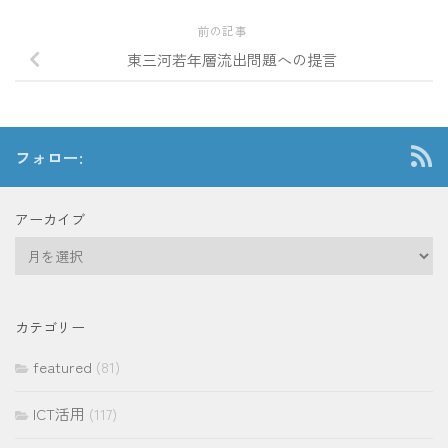
前の記事
東三河若年層流出問題への提言
フォロー:
アーカイブ
ア
ー
カ
イ
カテゴリー
ブ
featured
(81)
ICT活用
(117)