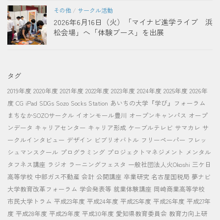
その他
/
サークル活動
2026年6月16日（火）「マイナビ進学ライブ 浜
松会場」へ「体験ブース」を出展
タグ
2019年度
2020年度
2021年度
2022年度
2023年度
2024年度
2025年度
2026年
度
CG
iPad
SDGs
Sozo Socks Station
あいちの大学『学び』フォーラム
まちなかSOZOサークル
イオンモール豊川
オープンキャンパス
オープ
ンデータ
キャリアセンター
キャリア形成
ケーブルテレビ
サマカレ
サ
ークルインタビュー
デザイン
ビブリオバトル
フリーペーパー
フレッ
シュマンスクール
プログラミング
プロジェクトマネジメント
メンタル
タフネス講座
ラジオ
ラーニングフェスタ
一般社団法人火Okoshi
三ケ日
高等学校
中部ガス不動産
会計
公開講座
卒業研究
名古屋国税局
夢ナビ
大学教育改革フォーラム
学会発表等
就業体験講座
岡崎商業高等学校
市民大学トラム
平成23年度
平成24年度
平成25年度
平成26年度
平成27年
度
平成28年度
平成29年度
平成30年度
愛知県教育委員会
教育力向上研