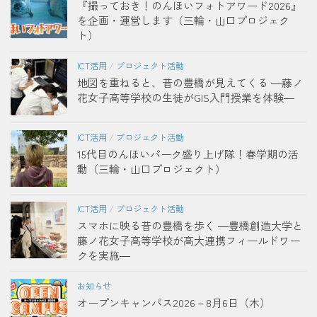
『撮っておき！のんほいフォトアワード2026』
を企画・運営します（三輪・山口プロジェク
ト）
ICT活用
/
プロジェクト活動
地図を重ねると、昔の豊橋が見えてくる ―藤ノ
花女子高等学校の生徒がGIS入門授業を体験―
ICT活用
/
プロジェクト活動
15代目のんほいパーク盛り上げ隊！春学期の活
動（三輪・山口プロジェクト）
ICT活用
/
プロジェクト活動
スマホに映る昔の豊橋を歩く ―豊橋創造大学と
藤ノ花女子高等学校が高大連携フィールドワー
クを実施―
お知らせ
オープンキャンパス2026－8月6日（木）