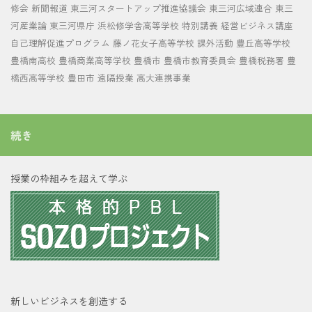
修会
新聞報道
東三河スタートアップ推進協議会
東三河広域連合
東三
河産業論
東三河県庁
浜松修学舎高等学校
特別講義
経営ビジネス講座
自己理解促進プログラム
藤ノ花女子高等学校
課外活動
豊丘高等学校
豊橋南高校
豊橋商業高等学校
豊橋市
豊橋市教育委員会
豊橋税務署
豊
橋西高等学校
豊田市
遠隔授業
高大連携事業
続き
授業の枠組みを超えて学ぶ
新しいビジネスを創造する