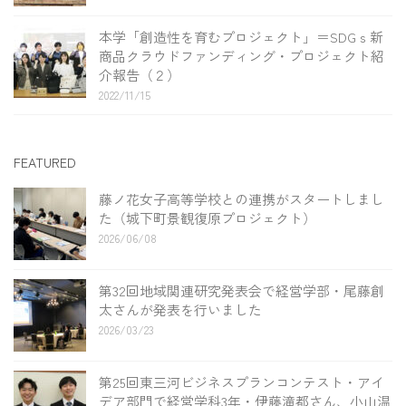
本学「創造性を育むプロジェクト」＝SDGｓ新
商品クラウドファンディング・プロジェクト紹
介報告（２）
2022/11/15
FEATURED
藤ノ花女子高等学校との連携がスタートしまし
た（城下町景観復原プロジェクト）
2026/06/08
第32回地域関連研究発表会で経営学部・尾藤創
太さんが発表を行いました
2026/03/23
第25回東三河ビジネスプランコンテスト・アイ
デア部門で経営学科3年・伊藤滝都さん、小山温