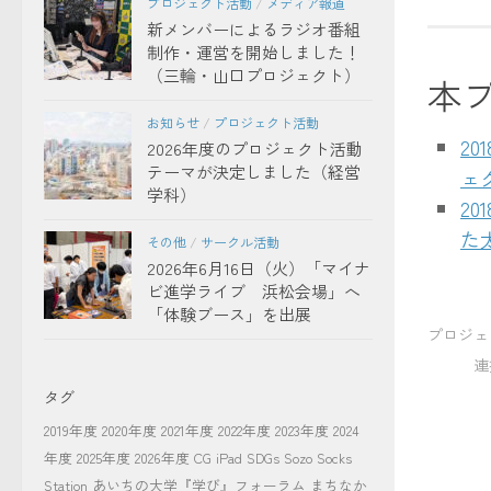
プロジェクト活動
/
メディア報道
新メンバーによるラジオ番組
制作・運営を開始しました！
（三輪・山口プロジェクト）
本
お知らせ
/
プロジェクト活動
2
2026年度のプロジェクト活動
テーマが決定しました（経営
ェ
学科）
2
た
その他
/
サークル活動
2026年6月16日（火）「マイナ
ビ進学ライブ 浜松会場」へ
「体験ブース」を出展
プロジェ
連携
タグ
2019年度
2020年度
2021年度
2022年度
2023年度
2024
年度
2025年度
2026年度
CG
iPad
SDGs
Sozo Socks
Station
あいちの大学『学び』フォーラム
まちなか