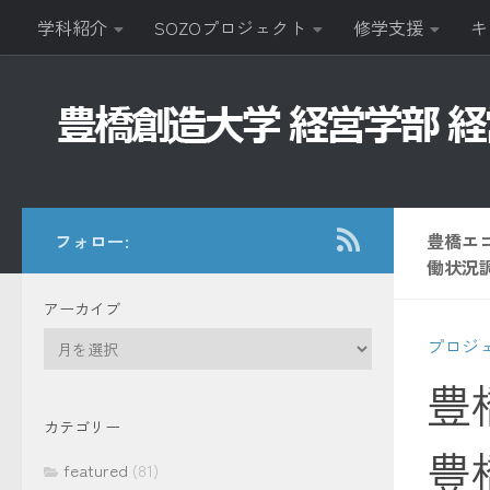
学科紹介
SOZOプロジェクト
修学支援
キ
コンテンツへスキップ
フォロー:
豊橋エ
働状況
アーカイブ
ア
プロジ
ー
豊
カ
イ
カテゴリー
ブ
豊
featured
(81)