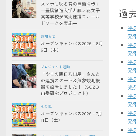
スマホに映る昔の豊橋を歩く
過
―豊橋創造大学と藤ノ花女子
高等学校が高大連携フィール
ドワークを実施―
平
発
お知らせ
オープンキャンパス2026－8月
平
6日（木）
発
平
プロジェクト活動
発
「やまの駅日乃出屋」さんと
平
の連携スタート＆気象観測機
光
器を設置しました！（SOZO
山岳研究プロジェクト）
平
発
その他
平
オープンキャンパス2026－7月
11日（土）
発
平