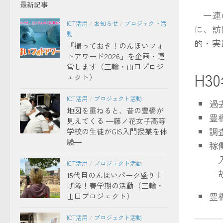
最新記事
一連の
ICT活用
/
お知らせ
/
プロジェクト活
に、訪
動
的・実
『撮っておき！のんほいフォ
トアワード2026』を企画・運
営します（三輪・山口プロジ
H3
ェクト）
ICT活用
/
プロジェクト活動
過
地図を重ねると、昔の豊橋が
豊
見えてくる ―藤ノ花女子高等
調
学校の生徒がGIS入門授業を体
験―
稼
入
ICT活用
/
プロジェクト活動
故
15代目のんほいパーク盛り上
げ隊！春学期の活動（三輪・
豊
山口プロジェクト）
ICT活用
/
プロジェクト活動