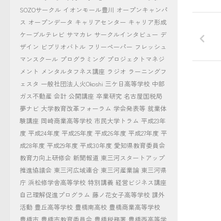
SOZOサークル
イオンモール豊川
オープンキャンパ
ス
オープンデータ
キャリアセンター
キャリア形成
ケーブルテレビ
サマカレ
サークルインタビュー
デ
ザイン
ビブリオバトル
フリーペーパー
フレッシュ
マンスクール
プログラミング
プロジェクトマネジ
メント
メンタルタフネス講座
ラジオ
ラーニングフ
ェスタ
一般社団法人火Okoshi
三ケ日高等学校
中部
ガス不動産
会計
公開講座
卒業研究
名古屋国税局
夢ナビ
大学教育改革フォーラム
学会発表等
就業体
験講座
岡崎商業高等学校
市民大学トラム
平成23年
度
平成24年度
平成25年度
平成26年度
平成27年度
平
成28年度
平成29年度
平成30年度
愛知県教育委員会
教育力向上研修会
新聞報道
東三河スタートアップ
推進協議会
東三河広域連合
東三河産業論
東三河県
庁
浜松修学舎高等学校
特別講義
経営ビジネス講座
自己理解促進プログラム
藤ノ花女子高等学校
課外
活動
豊丘高等学校
豊橋南高校
豊橋商業高等学校
豊橋市
豊橋市教育委員会
豊橋税務署
豊橋西高等学