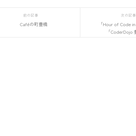
前の記事
次の記
Caféの町豊橋
「Hour of Code 
「CoderDojo