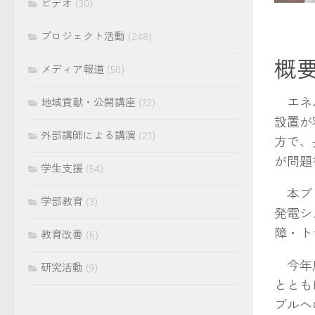
ビデオ
(30)
プロジェクト活動
(248)
概
メディア報道
(50)
エネル
地域貢献・公開講座
(72)
設置が
外部講師による講演
(21)
方で、
が問題
学生支援
(54)
本プロ
学部教育
(3)
発電シ
障・ト
教育改善
(6)
今年度
研究活動
(9)
ととも
ブルへ