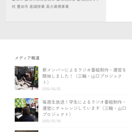
校
豊田市
遠隔授業
高大連携事業
メディア報道
新メンバーによるラジオ番組制作・運営を
開始しました！（三輪・山口プロジェク
ト）
2026/06/25
毎週生放送！学生によるラジオ番組制作・
運営にチャレンジしています（三輪・山口
プロジェクト）
2025/02/06