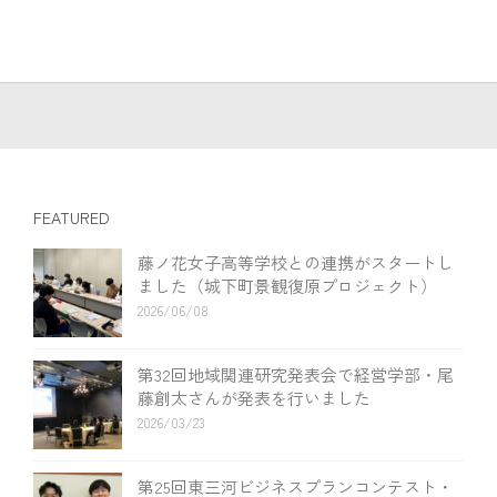
FEATURED
藤ノ花女子高等学校との連携がスタートし
ました（城下町景観復原プロジェクト）
2026/06/08
第32回地域関連研究発表会で経営学部・尾
藤創太さんが発表を行いました
2026/03/23
第25回東三河ビジネスプランコンテスト・