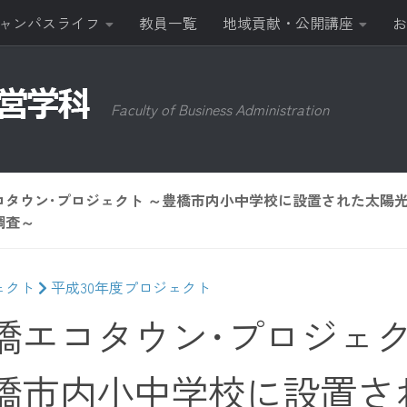
ャンパスライフ
教員一覧
地域貢献・公開講座
お
Faculty of Business Administration
コタウン･プロジェクト ～豊橋市内小中学校に設置された太陽
調査～
ェクト
平成30年度プロジェクト
橋エコタウン･プロジェク
橋市内小中学校に設置さ