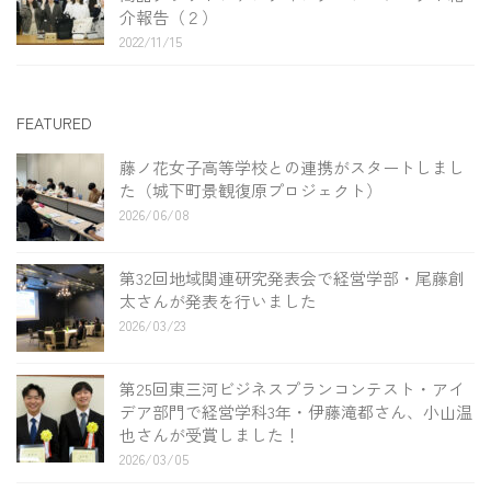
介報告（２）
2022/11/15
FEATURED
藤ノ花女子高等学校との連携がスタートしまし
た（城下町景観復原プロジェクト）
2026/06/08
第32回地域関連研究発表会で経営学部・尾藤創
太さんが発表を行いました
2026/03/23
第25回東三河ビジネスプランコンテスト・アイ
デア部門で経営学科3年・伊藤滝都さん、小山温
也さんが受賞しました！
2026/03/05