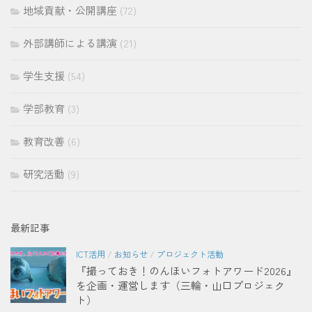
地域貢献・公開講座
(72)
外部講師による講演
(21)
学生支援
(54)
学部教育
(3)
教育改善
(6)
研究活動
(9)
最新記事
ICT活用
/
お知らせ
/
プロジェクト活動
『撮っておき！のんほいフォトアワード2026』
を企画・運営します（三輪・山口プロジェク
ト）