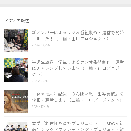
メディア報道
新メンバーによるラジオ番組制作・運営を開始
しました！（三輪・山口プロジェクト）
2026/06/25
毎週生放送！学生によるラジオ番組制作・運営
にチャレンジしています（三輪・山口プロジェ
クト）
2025/02/06
『開園70周年記念 のんほい想い出写真館』を
企画・運営します（三輪・山口プロジェクト）
2024/12/19
本学「創造性を育むプロジェクト」＝SDGｓ新
商品クラウドファンディング・プロジェクト紹