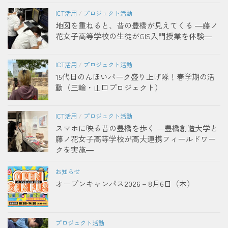
ICT活用
/
プロジェクト活動
地図を重ねると、昔の豊橋が見えてくる ―藤ノ
花女子高等学校の生徒がGIS入門授業を体験―
ICT活用
/
プロジェクト活動
15代目のんほいパーク盛り上げ隊！春学期の活
動（三輪・山口プロジェクト）
ICT活用
/
プロジェクト活動
スマホに映る昔の豊橋を歩く ―豊橋創造大学と
藤ノ花女子高等学校が高大連携フィールドワー
クを実施―
お知らせ
オープンキャンパス2026－8月6日（木）
プロジェクト活動