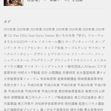
タグ
2019年度
2020年度
2021年度
2022年度
2023年度
2024年度
2025年度
2026年
度
CG
iPad
SDGs
Sozo Socks Station
あいちの大学『学び』フォーラム
まちなかSOZOサークル
イオンモール豊川
オープンキャンパス
オープ
ンデータ
キャリアセンター
キャリア形成
ケーブルテレビ
サマカレ
サ
ークルインタビュー
デザイン
ビブリオバトル
フリーペーパー
フレッ
シュマンスクール
プログラミング
プロジェクトマネジメント
メンタル
タフネス講座
ラジオ
ラーニングフェスタ
一般社団法人火Okoshi
三ケ日
高等学校
中部ガス不動産
会計
公開講座
卒業研究
名古屋国税局
夢ナビ
大学教育改革フォーラム
学会発表等
就業体験講座
岡崎商業高等学校
市民大学トラム
平成23年度
平成24年度
平成25年度
平成26年度
平成27年
度
平成28年度
平成29年度
平成30年度
愛知県教育委員会
教育力向上研
修会
新聞報道
東三河スタートアップ推進協議会
東三河広域連合
東三
河産業論
東三河県庁
浜松修学舎高等学校
特別講義
経営ビジネス講座
自己理解促進プログラム
藤ノ花女子高等学校
課外活動
豊丘高等学校