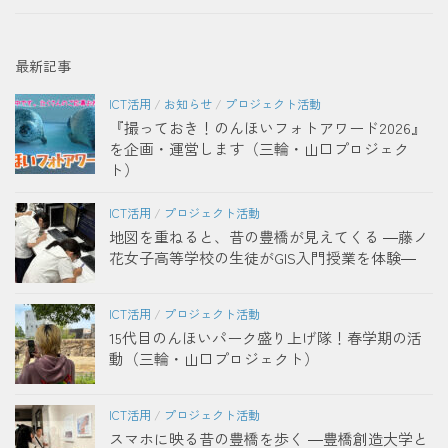
最新記事
ICT活用
/
お知らせ
/
プロジェクト活動
『撮っておき！のんほいフォトアワード2026』
を企画・運営します（三輪・山口プロジェク
ト）
ICT活用
/
プロジェクト活動
地図を重ねると、昔の豊橋が見えてくる ―藤ノ
花女子高等学校の生徒がGIS入門授業を体験―
ICT活用
/
プロジェクト活動
15代目のんほいパーク盛り上げ隊！春学期の活
動（三輪・山口プロジェクト）
ICT活用
/
プロジェクト活動
スマホに映る昔の豊橋を歩く ―豊橋創造大学と