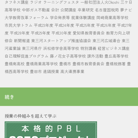
タフネス講座
ラジオ
ラーニングフェスタ
一般社団法人火Okoshi
三ケ日
高等学校
中部ガス不動産
会計
公開講座
卒業研究
名古屋国税局
夢ナビ
大学教育改革フォーラム
学会発表等
就業体験講座
岡崎商業高等学校
市民大学トラム
平成23年度
平成24年度
平成25年度
平成26年度
平成27年
度
平成28年度
平成29年度
平成30年度
愛知県教育委員会
教育力向上研
修会
新聞報道
東三河スタートアップ推進協議会
東三河広域連合
東三
河産業論
東三河県庁
浜松修学舎高等学校
特別講義
経営ビジネス講座
自己理解促進プログラム
藤ノ花女子高等学校
課外活動
豊丘高等学校
豊橋南高校
豊橋商業高等学校
豊橋市
豊橋市教育委員会
豊橋税務署
豊
橋西高等学校
豊田市
遠隔授業
高大連携事業
続き
授業の枠組みを超えて学ぶ