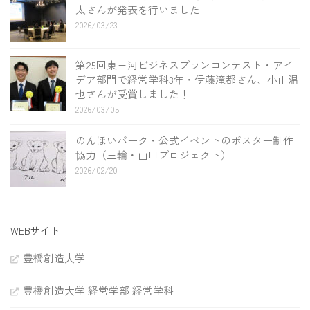
太さんが発表を行いました
2026/03/23
第25回東三河ビジネスプランコンテスト・アイ
デア部門で経営学科3年・伊藤滝都さん、小山温
也さんが受賞しました！
2026/03/05
のんほいパーク・公式イベントのポスター制作
協力（三輪・山口プロジェクト）
2026/02/20
WEBサイト
豊橋創造大学
豊橋創造大学 経営学部 経営学科