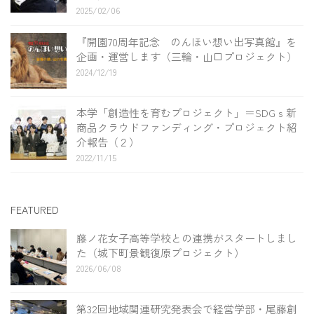
2025/02/06
『開園70周年記念 のんほい想い出写真館』を
企画・運営します（三輪・山口プロジェクト）
2024/12/19
本学「創造性を育むプロジェクト」＝SDGｓ新
商品クラウドファンディング・プロジェクト紹
介報告（２）
2022/11/15
FEATURED
藤ノ花女子高等学校との連携がスタートしまし
た（城下町景観復原プロジェクト）
2026/06/08
第32回地域関連研究発表会で経営学部・尾藤創