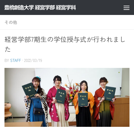
コンテンツへスキップ
その他
経営学部7期生の学位授与式が行われまし
た
BY
STAFF
·
2022/03/19