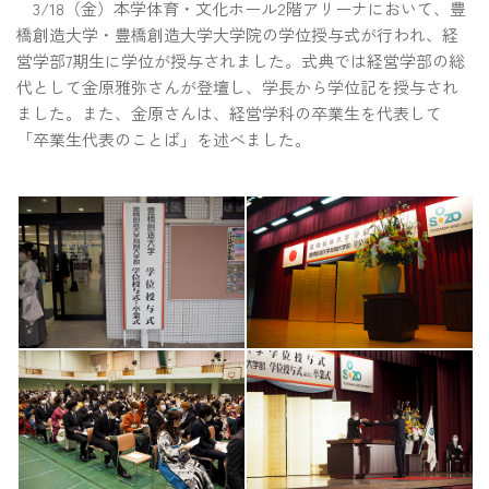
3/18（金）本学体育・文化ホール2階アリーナにおいて、豊
橋創造大学・豊橋創造大学大学院の学位授与式が行われ、経
営学部7期生に学位が授与されました。式典では経営学部の総
代として金原雅弥さんが登壇し、学長から学位記を授与され
ました。また、金原さんは、経営学科の卒業生を代表して
「卒業生代表のことば」を述べました。