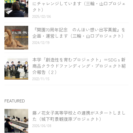
にチャレンジしています（三輪・山口プロジェ
クト）
2025/02/06
『開園70周年記念 のんほい想い出写真館』を
企画・運営します（三輪・山口プロジェクト）
2024/12/19
本学「創造性を育むプロジェクト」＝SDGｓ新
商品クラウドファンディング・プロジェクト紹
介報告（２）
2022/11/15
FEATURED
藤ノ花女子高等学校との連携がスタートしまし
た（城下町景観復原プロジェクト）
2026/06/08