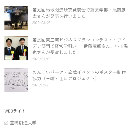
第32回地域関連研究発表会で経営学部・尾藤創
太さんが発表を行いました
2026/03/23
第25回東三河ビジネスプランコンテスト・アイ
デア部門で経営学科3年・伊藤滝都さん、小山温
也さんが受賞しました！
2026/03/05
のんほいパーク・公式イベントのポスター制作
協力（三輪・山口プロジェクト）
2026/02/20
WEBサイト
豊橋創造大学