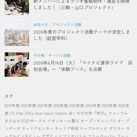
新メンバーによるラジオ番組制作・運営を開始
しました！（三輪・山口プロジェクト）
お知らせ
/
プロジェクト活動
2026年度のプロジェクト活動テーマが決定しま
した（経営学科）
その他
/
サークル活動
2026年6月16日（火）「マイナビ進学ライブ 浜
松会場」へ「体験ブース」を出展
タグ
2019年度
2020年度
2021年度
2022年度
2023年度
2024年度
2025年度
2026年
度
CG
iPad
SDGs
Sozo Socks Station
あいちの大学『学び』フォーラム
まちなかSOZOサークル
イオンモール豊川
オープンキャンパス
オープ
ンデータ
キャリアセンター
キャリア形成
ケーブルテレビ
サマカレ
サ
ークルインタビュー
デザイン
ビブリオバトル
フリーペーパー
フレッ