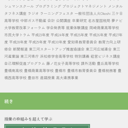
シュマンスクール
プログラミング
プロジェクトマネジメント
メンタル
タフネス講座
ラジオ
ラーニングフェスタ
一般社団法人火Okoshi
三ケ日
高等学校
中部ガス不動産
会計
公開講座
卒業研究
名古屋国税局
夢ナビ
大学教育改革フォーラム
学会発表等
就業体験講座
岡崎商業高等学校
市民大学トラム
平成23年度
平成24年度
平成25年度
平成26年度
平成27年
度
平成28年度
平成29年度
平成30年度
愛知県教育委員会
教育力向上研
修会
新聞報道
東三河スタートアップ推進協議会
東三河広域連合
東三
河産業論
東三河県庁
浜松修学舎高等学校
特別講義
経営ビジネス講座
自己理解促進プログラム
藤ノ花女子高等学校
課外活動
豊丘高等学校
豊橋南高校
豊橋商業高等学校
豊橋市
豊橋市教育委員会
豊橋税務署
豊
橋西高等学校
豊田市
遠隔授業
高大連携事業
続き
授業の枠組みを超えて学ぶ