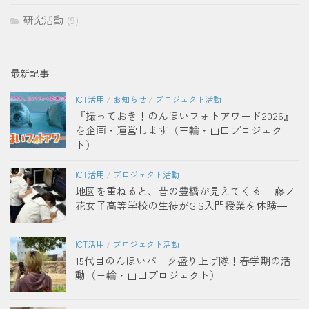
研究活動
(9)
最新記事
ICT活用
/
お知らせ
/
プロジェクト活動
『撮っておき！のんほいフォトアワード2026』
を企画・運営します（三輪・山口プロジェク
ト）
ICT活用
/
プロジェクト活動
地図を重ねると、昔の豊橋が見えてくる ―藤ノ
花女子高等学校の生徒がGIS入門授業を体験―
ICT活用
/
プロジェクト活動
15代目のんほいパーク盛り上げ隊！春学期の活
動（三輪・山口プロジェクト）