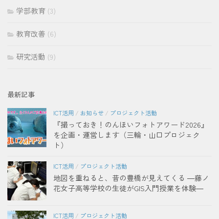
学部教育
(3)
教育改善
(6)
研究活動
(9)
最新記事
ICT活用
/
お知らせ
/
プロジェクト活動
『撮っておき！のんほいフォトアワード2026』
を企画・運営します（三輪・山口プロジェク
ト）
ICT活用
/
プロジェクト活動
地図を重ねると、昔の豊橋が見えてくる ―藤ノ
花女子高等学校の生徒がGIS入門授業を体験―
ICT活用
/
プロジェクト活動