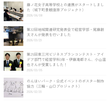
藤ノ花女子高等学校との連携がスタートしまし
た（城下町景観復原プロジェクト）
2026/06/08
第32回地域関連研究発表会で経営学部・尾藤創
太さんが発表を行いました
2026/03/23
第25回東三河ビジネスプランコンテスト・アイ
デア部門で経営学科3年・伊藤滝都さん、小山温
也さんが受賞しました！
2026/03/05
のんほいパーク・公式イベントのポスター制作
協力（三輪・山口プロジェクト）
2026/02/20