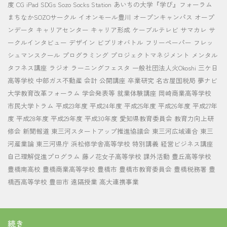
度
CG
iPad
SDGs
Sozo Socks Station
あいちの大学『学び』フォーラム
まちなかSOZOサークル
イオンモール豊川
オープンキャンパス
オープ
ンデータ
キャリアセンター
キャリア形成
ケーブルテレビ
サマカレ
サ
ークルインタビュー
デザイン
ビブリオバトル
フリーペーパー
フレッ
シュマンスクール
プログラミング
プロジェクトマネジメント
メンタル
タフネス講座
ラジオ
ラーニングフェスタ
一般社団法人火Okoshi
三ケ日
高等学校
中部ガス不動産
会計
公開講座
卒業研究
名古屋国税局
夢ナビ
大学教育改革フォーラム
学会発表等
就業体験講座
岡崎商業高等学校
市民大学トラム
平成23年度
平成24年度
平成25年度
平成26年度
平成27年
度
平成28年度
平成29年度
平成30年度
愛知県教育委員会
教育力向上研
修会
新聞報道
東三河スタートアップ推進協議会
東三河広域連合
東三
河産業論
東三河県庁
浜松修学舎高等学校
特別講義
経営ビジネス講座
自己理解促進プログラム
藤ノ花女子高等学校
課外活動
豊丘高等学校
豊橋南高校
豊橋商業高等学校
豊橋市
豊橋市教育委員会
豊橋税務署
豊
橋西高等学校
豊田市
遠隔授業
高大連携事業
続き