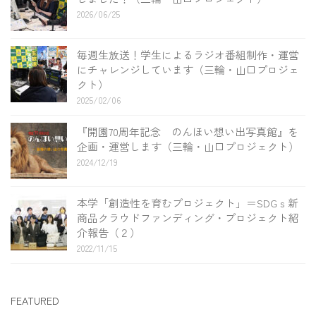
2026/06/25
毎週生放送！学生によるラジオ番組制作・運営
にチャレンジしています（三輪・山口プロジェ
クト）
2025/02/06
『開園70周年記念 のんほい想い出写真館』を
企画・運営します（三輪・山口プロジェクト）
2024/12/19
本学「創造性を育むプロジェクト」＝SDGｓ新
商品クラウドファンディング・プロジェクト紹
介報告（２）
2022/11/15
FEATURED