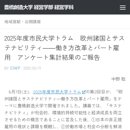
コンテンツへスキップ
地域貢献・公開講座
2025年度市民大学トラム 欧州諸国とサス
テナビリティ――働き方改革とパート雇
用 アンケート集計結果のご報告
BY
STAFF
·
2025/06/11
中野 聡
6月7日(土)、
2025年度市民大学トラム
の第2回目が、「欧
州諸国とサステナビリティ―働き方改革とパート雇用」をテ
ーマに豊橋創造大学で開催されました。講義では、「サステ
ナビリティ」が社会的、環境的持続可能性と経済成長を両立
させるための概念であることに言及した後、①日本の非正規
雇用の現状と課題を概観し、②労働市場と社会の分断を解消