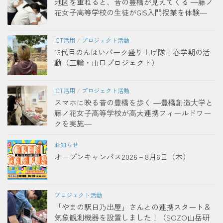
地図を重ねると、昔の豊橋が見えてくる ―藤ノ
花女子高等学校の生徒がGIS入門授業を体験―
ICT活用
/
プロジェクト活動
15代目のんほいパーク盛り上げ隊！春学期の活
動（三輪・山口プロジェクト）
ICT活用
/
プロジェクト活動
スマホに映る昔の豊橋を歩く ―豊橋創造大学と
藤ノ花女子高等学校が高大連携フィールドワー
クを実施―
お知らせ
オープンキャンパス2026－8月6日（木）
プロジェクト活動
「やまの駅日乃出屋」さんとの連携スタート＆
気象観測機器を設置しました！（SOZO山岳研