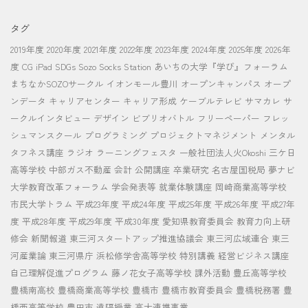
タグ
2019年度
2020年度
2021年度
2022年度
2023年度
2024年度
2025年度
2026年
度
CG
iPad
SDGs
Sozo Socks Station
あいちの大学『学び』フォーラム
まちなかSOZOサークル
イオンモール豊川
オープンキャンパス
オープ
ンデータ
キャリアセンター
キャリア形成
ケーブルテレビ
サマカレ
サ
ークルインタビュー
デザイン
ビブリオバトル
フリーペーパー
フレッ
シュマンスクール
プログラミング
プロジェクトマネジメント
メンタル
タフネス講座
ラジオ
ラーニングフェスタ
一般社団法人火Okoshi
三ケ日
高等学校
中部ガス不動産
会計
公開講座
卒業研究
名古屋国税局
夢ナビ
大学教育改革フォーラム
学会発表等
就業体験講座
岡崎商業高等学校
市民大学トラム
平成23年度
平成24年度
平成25年度
平成26年度
平成27年
度
平成28年度
平成29年度
平成30年度
愛知県教育委員会
教育力向上研
修会
新聞報道
東三河スタートアップ推進協議会
東三河広域連合
東三
河産業論
東三河県庁
浜松修学舎高等学校
特別講義
経営ビジネス講座
自己理解促進プログラム
藤ノ花女子高等学校
課外活動
豊丘高等学校
豊橋南高校
豊橋商業高等学校
豊橋市
豊橋市教育委員会
豊橋税務署
豊
橋西高等学校
豊田市
遠隔授業
高大連携事業