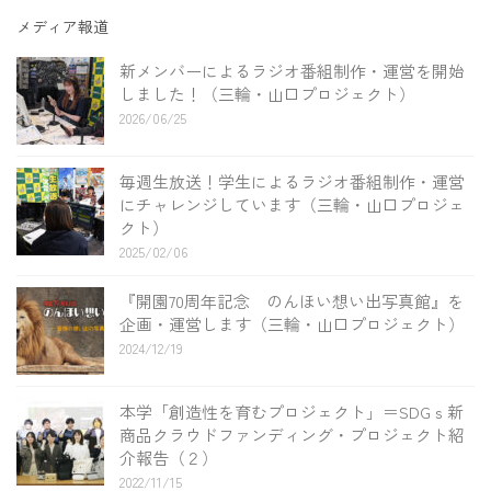
メディア報道
新メンバーによるラジオ番組制作・運営を開始
しました！（三輪・山口プロジェクト）
2026/06/25
毎週生放送！学生によるラジオ番組制作・運営
にチャレンジしています（三輪・山口プロジェ
クト）
2025/02/06
『開園70周年記念 のんほい想い出写真館』を
企画・運営します（三輪・山口プロジェクト）
2024/12/19
本学「創造性を育むプロジェクト」＝SDGｓ新
商品クラウドファンディング・プロジェクト紹
介報告（２）
2022/11/15