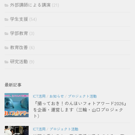
外部講師による講演
(21)
学生支援
(54)
学部教育
(3)
教育改善
(6)
研究活動
(9)
最新記事
ICT活用
/
お知らせ
/
プロジェクト活動
『撮っておき！のんほいフォトアワード2026』
を企画・運営します（三輪・山口プロジェク
ト）
ICT活用
/
プロジェクト活動