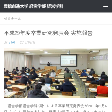
コンテンツへスキップ
ゼミナール
平成29年度卒業研究発表会 実施報告
BY
STAFF
·
2018/02/12
経営学部経営学科3期生による卒業研究発表会が2018年2月6
日（火）に行われました。発表は2教室・4オーラル・セッシ