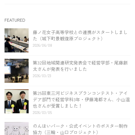
FEATURED
藤ノ花女子高等学校との連携がスタートしまし
た（城下町景観復原プロジェクト）
2026/06/08
第32回地域関連研究発表会で経営学部・尾藤創
太さんが発表を行いました
2026/03/23
第25回東三河ビジネスプランコンテスト・アイ
デア部門で経営学科3年・伊藤滝都さん、小山温
也さんが受賞しました！
2026/03/05
のんほいパーク・公式イベントのポスター制作
協力（三輪・山口プロジェクト）