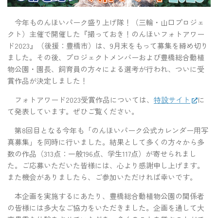
今年ものんほいパーク盛り上げ隊！（三輪・山口プロジェ
クト）主催で開催した『撮っておき！のんほいフォトアワー
ド2023』（後援：豊橋市）は、9月末をもって募集を締め切り
ました。その後、プロジェクトメンバーおよび豊橋総合動植
物公園・園長、飼育員の方々による選考が行われ、ついに受
賞作品が決定しました！
フォトアワード2023受賞作品については、
特設サイト
に
て発表しています。ぜひご覧ください。
第8回目となる今年も「のんほいパーク公式カレンダー用写
真募集」を同時に行いました。結果として多くの方々から多
数の作品（313点：一般196点、学生117点）が寄せられまし
た。ご応募いただいた皆様には、心より感謝申し上げます。
また機会がありましたら、ご参加いただければ幸いです。
本企画を実施するにあたり、豊橋総合動植物公園の関係者
の皆様には多大なご協力をいただきました。企画を通して大