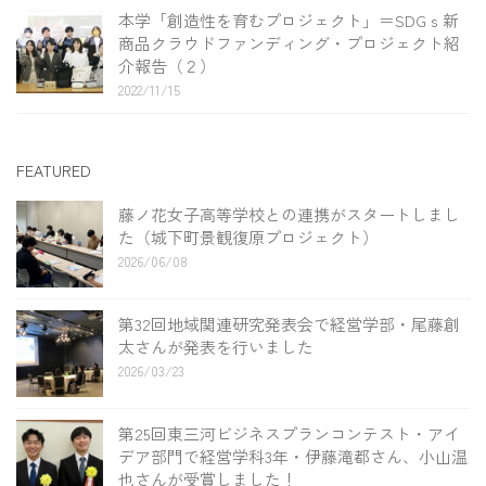
本学「創造性を育むプロジェクト」＝SDGｓ新
商品クラウドファンディング・プロジェクト紹
介報告（２）
2022/11/15
FEATURED
藤ノ花女子高等学校との連携がスタートしまし
た（城下町景観復原プロジェクト）
2026/06/08
第32回地域関連研究発表会で経営学部・尾藤創
太さんが発表を行いました
2026/03/23
第25回東三河ビジネスプランコンテスト・アイ
デア部門で経営学科3年・伊藤滝都さん、小山温
也さんが受賞しました！