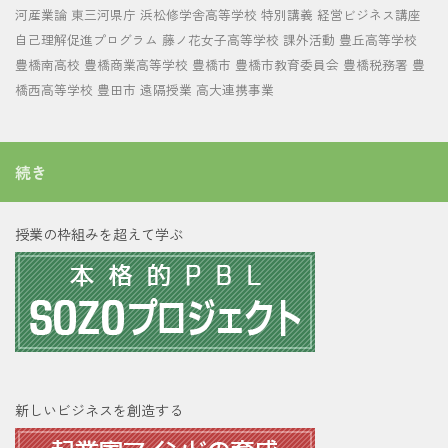
河産業論
東三河県庁
浜松修学舎高等学校
特別講義
経営ビジネス講座
自己理解促進プログラム
藤ノ花女子高等学校
課外活動
豊丘高等学校
豊橋南高校
豊橋商業高等学校
豊橋市
豊橋市教育委員会
豊橋税務署
豊
橋西高等学校
豊田市
遠隔授業
高大連携事業
続き
授業の枠組みを超えて学ぶ
新しいビジネスを創造する