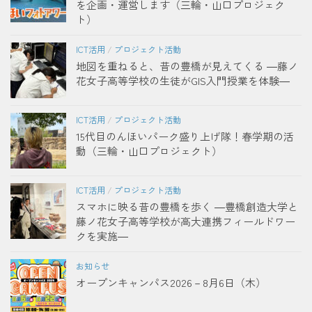
を企画・運営します（三輪・山口プロジェク
ト）
ICT活用
/
プロジェクト活動
地図を重ねると、昔の豊橋が見えてくる ―藤ノ
花女子高等学校の生徒がGIS入門授業を体験―
ICT活用
/
プロジェクト活動
15代目のんほいパーク盛り上げ隊！春学期の活
動（三輪・山口プロジェクト）
ICT活用
/
プロジェクト活動
スマホに映る昔の豊橋を歩く ―豊橋創造大学と
藤ノ花女子高等学校が高大連携フィールドワー
クを実施―
お知らせ
オープンキャンパス2026－8月6日（木）