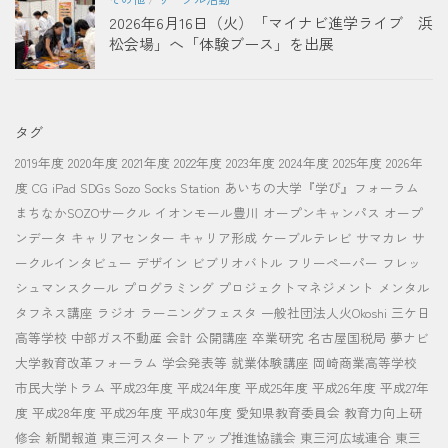
2026年6月16日（火）「マイナビ進学ライブ 浜
松会場」へ「体験ブース」を出展
タグ
2019年度
2020年度
2021年度
2022年度
2023年度
2024年度
2025年度
2026年
度
CG
iPad
SDGs
Sozo Socks Station
あいちの大学『学び』フォーラム
まちなかSOZOサークル
イオンモール豊川
オープンキャンパス
オープ
ンデータ
キャリアセンター
キャリア形成
ケーブルテレビ
サマカレ
サ
ークルインタビュー
デザイン
ビブリオバトル
フリーペーパー
フレッ
シュマンスクール
プログラミング
プロジェクトマネジメント
メンタル
タフネス講座
ラジオ
ラーニングフェスタ
一般社団法人火Okoshi
三ケ日
高等学校
中部ガス不動産
会計
公開講座
卒業研究
名古屋国税局
夢ナビ
大学教育改革フォーラム
学会発表等
就業体験講座
岡崎商業高等学校
市民大学トラム
平成23年度
平成24年度
平成25年度
平成26年度
平成27年
度
平成28年度
平成29年度
平成30年度
愛知県教育委員会
教育力向上研
修会
新聞報道
東三河スタートアップ推進協議会
東三河広域連合
東三