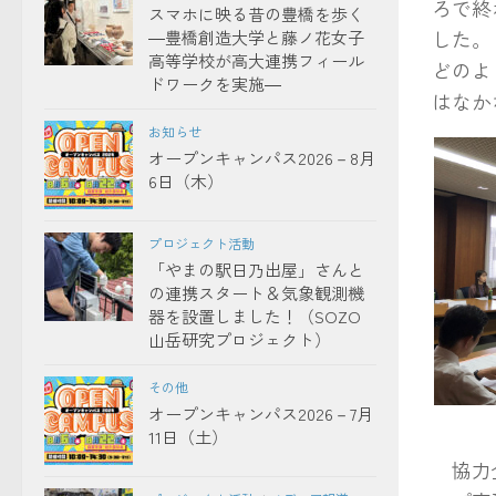
ろで終
スマホに映る昔の豊橋を歩く
した。
―豊橋創造大学と藤ノ花女子
高等学校が高大連携フィール
どのよ
ドワークを実施―
はなか
お知らせ
オープンキャンパス2026－8月
6日（木）
プロジェクト活動
「やまの駅日乃出屋」さんと
の連携スタート＆気象観測機
器を設置しました！（SOZO
山岳研究プロジェクト）
その他
オープンキャンパス2026－7月
11日（土）
協力企