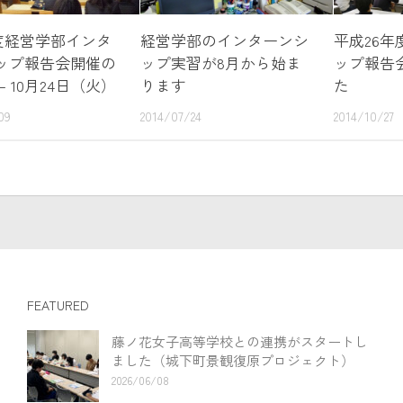
年度経営学部インタ
経営学部のインターンシ
平成26
ップ報告会開催の
ップ実習が8月から始ま
ップ報告
– 10月24日（火）
ります
た
09
2014/07/24
2014/10/27
FEATURED
藤ノ花女子高等学校との連携がスタートし
ました（城下町景観復原プロジェクト）
2026/06/08