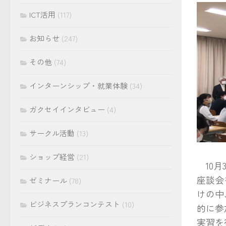
ICT活用
(117)
お知らせ
(247)
その他
(74)
インターンシップ・就業体験
(34)
ガクセイインタビュー
(4)
サークル活動
(13)
ショップ経営
(21)
10月
座談会
ゼミナール
(78)
けの中
ビジネスプランコンテスト
(10)
的に参
実習を