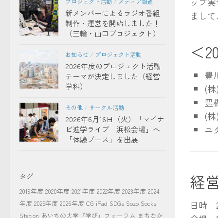
ップ実
プロジェクト活動
/
メディア報道
新メンバーによるラジオ番組
まして
制作・運営を開始しました！
（三輪・山口プロジェクト）
＜2
お知らせ
/
プロジェクト活動
2026年度のプロジェクト活動
豊
テーマが決定しました（経営
学科）
(
豊
その他
/
サークル活動
(
2026年6月16日（火）「マイナ
ユ
ビ進学ライブ 浜松会場」へ
「体験ブース」を出展
経
タグ
2019年度
2020年度
2021年度
2022年度
2023年度
2024
年度
2025年度
2026年度
CG
iPad
SDGs
Sozo Socks
日時 
Station
あいちの大学『学び』フォーラム
まちなか