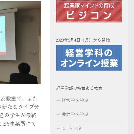
2020年5月4日（月）から開始
経営学部の特色ある教育
A23教室で、また
経営学を学ぶ
の新たなタイプ分
会計学を学ぶ
名の学生が最終
など5事業所にて
ICTを学ぶ