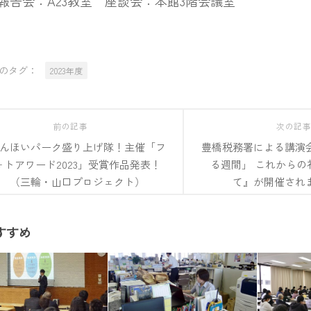
報告会：A23教室 座談会：本館3階会議室
のタグ：
2023年度
前の記事
次の記
んほいパーク盛り上げ隊！主催「フ
豊橋税務署による講演
ォトアワード2023」受賞作品発表！
る週間」 これからの
（三輪・山口プロジェクト）
て』が開催され
すすめ