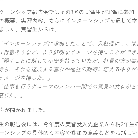
ーンシップ報告会ではその3名の実習生が実習に参加
の概要、実習内容、さらにインターンシップを通して学
ました。実習生からは、
「インターンシップに参加したことで、入社後にここは
は得意そうなど、より鮮明なイメージを持つことができ
「働くことに対して不安を持っていたが、社員の方が業
持ち、それを達成する喜びや他社の期待に応えるやりが
イメージを持った。」
「仕事を行うグループのメンバー間での意見の共有がと
感じた。」
声が聞かれました。
の報告後には、今年度の実習受入先企業から現2年生
ーンシップの具体的な内容や参加の意義などをお話しい