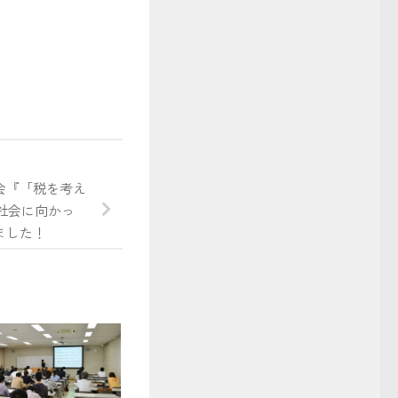
事
会『「税を考え
社会に向かっ
ました！