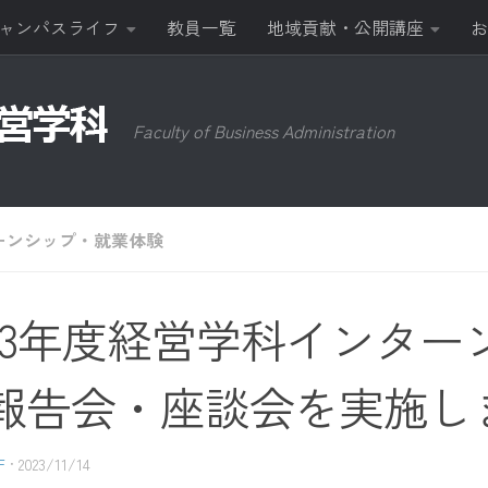
ャンパスライフ
教員一覧
地域貢献・公開講座
お
Faculty of Business Administration
ーンシップ・就業体験
023年度経営学科インター
報告会・座談会を実施し
F
·
2023/11/14