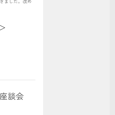
きました。改め
＞
座談会