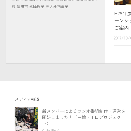
校
豊田市
遠隔授業
高大連携事業
H29
ーンシ
ご案内 
2017/10/
メディア報道
新メンバーによるラジオ番組制作・運営を
開始しました！（三輪・山口プロジェク
ト）
2026/06/25