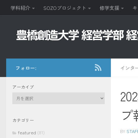
学科紹介
SOZOプロジェクト
修学支援
キ
コンテンツへスキップ
フォロー:
インタ
アーカイブ
2
ア
ー
プ
カ
イ
カテゴリー
ブ
BY
STAF
featured
(81)