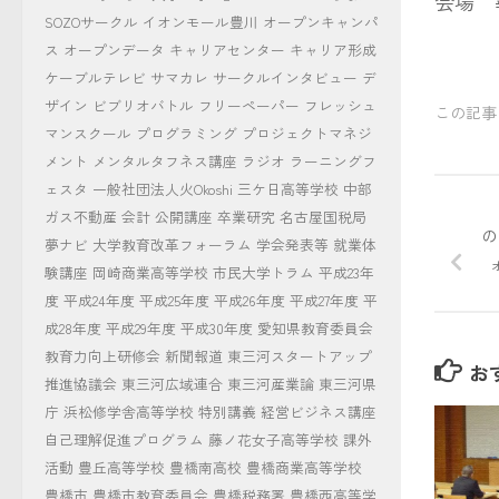
会場 
SOZOサークル
イオンモール豊川
オープンキャンパ
ス
オープンデータ
キャリアセンター
キャリア形成
ケーブルテレビ
サマカレ
サークルインタビュー
デ
ザイン
ビブリオバトル
フリーペーパー
フレッシュ
この記事
マンスクール
プログラミング
プロジェクトマネジ
メント
メンタルタフネス講座
ラジオ
ラーニングフ
ェスタ
一般社団法人火Okoshi
三ケ日高等学校
中部
ガス不動産
会計
公開講座
卒業研究
名古屋国税局
の
夢ナビ
大学教育改革フォーラム
学会発表等
就業体
験講座
岡崎商業高等学校
市民大学トラム
平成23年
度
平成24年度
平成25年度
平成26年度
平成27年度
平
成28年度
平成29年度
平成30年度
愛知県教育委員会
教育力向上研修会
新聞報道
東三河スタートアップ
お
推進協議会
東三河広域連合
東三河産業論
東三河県
庁
浜松修学舎高等学校
特別講義
経営ビジネス講座
自己理解促進プログラム
藤ノ花女子高等学校
課外
活動
豊丘高等学校
豊橋南高校
豊橋商業高等学校
豊橋市
豊橋市教育委員会
豊橋税務署
豊橋西高等学