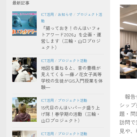
最新記事
ICT活用
/
お知らせ
/
プロジェクト活
動
『撮っておき！のんほいフォ
トアワード2026』を企画・運
営します（三輪・山口プロジ
ェクト）
ICT活用
/
プロジェクト活動
地図を重ねると、昔の豊橋が
見えてくる ―藤ノ花女子高等
学校の生徒がGIS入門授業を体
験―
報告会
ICT活用
/
プロジェクト活動
シップ
15代目のんほいパーク盛り上
題・問
げ隊！春学期の活動（三輪・
山口プロジェクト）
訪問で
見や、
ICT活用
/
プロジェクト活動