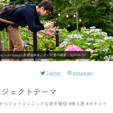
ールProject－形原温泉あじさいの里の調査（2019/06/11）
Twitter
Instagram
ロジェクトテーマ
らフォトジェニックな旅を発信 #映え旅 #タケスイ