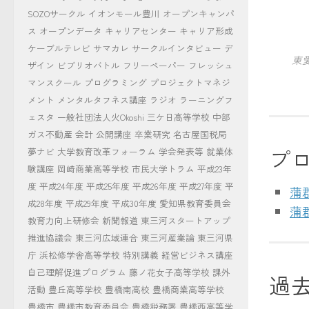
SOZOサークル
イオンモール豊川
オープンキャンパ
ス
オープンデータ
キャリアセンター
キャリア形成
ケーブルテレビ
サマカレ
サークルインタビュー
デ
東
ザイン
ビブリオバトル
フリーペーパー
フレッシュ
マンスクール
プログラミング
プロジェクトマネジ
メント
メンタルタフネス講座
ラジオ
ラーニングフ
ェスタ
一般社団法人火Okoshi
三ケ日高等学校
中部
ガス不動産
会計
公開講座
卒業研究
名古屋国税局
プ
夢ナビ
大学教育改革フォーラム
学会発表等
就業体
験講座
岡崎商業高等学校
市民大学トラム
平成23年
度
平成24年度
平成25年度
平成26年度
平成27年度
平
蒲郡
成28年度
平成29年度
平成30年度
愛知県教育委員会
蒲郡
教育力向上研修会
新聞報道
東三河スタートアップ
推進協議会
東三河広域連合
東三河産業論
東三河県
庁
浜松修学舎高等学校
特別講義
経営ビジネス講座
自己理解促進プログラム
藤ノ花女子高等学校
課外
過
活動
豊丘高等学校
豊橋南高校
豊橋商業高等学校
豊橋市
豊橋市教育委員会
豊橋税務署
豊橋西高等学