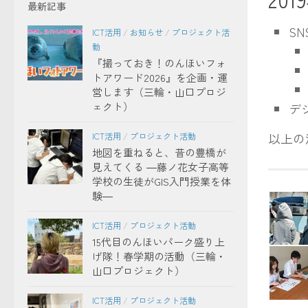
最新記事
S
ICT活用
/
お知らせ
/
プロジェクト活
動
『撮っておき！のんほいフォ
トアワード2026』を企画・運
営します（三輪・山口プロジ
ェクト）
デ
以上の
ICT活用
/
プロジェクト活動
地図を重ねると、昔の豊橋が
見えてくる ―藤ノ花女子高等
学校の生徒がGIS入門授業を体
験―
ICT活用
/
プロジェクト活動
15代目のんほいパーク盛り上
げ隊！春学期の活動（三輪・
山口プロジェクト）
ICT活用
/
プロジェクト活動