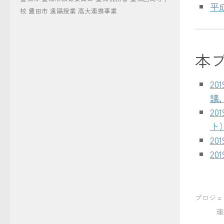
平
校
豊田市
遠隔授業
高大連携事業
本
20
議
2
ト
20
20
プロジェ
連携