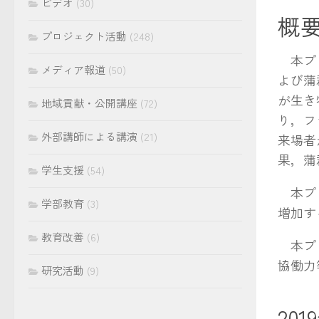
ビデオ
(30)
概
プロジェクト活動
(248)
本プロ
メディア報道
(50)
よび蒲
が生き
地域貢献・公開講座
(72)
り，フ
外部講師による講演
(21)
来場者
果，蒲
学生支援
(54)
本プロ
学部教育
(3)
増加す
教育改善
(6)
本プロ
協働力
研究活動
(9)
20