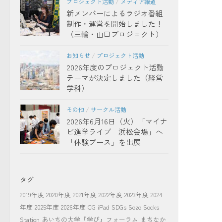
プロジェクト活動
/
メディア報道
新メンバーによるラジオ番組
制作・運営を開始しました！
（三輪・山口プロジェクト）
お知らせ
/
プロジェクト活動
2026年度のプロジェクト活動
テーマが決定しました（経営
学科）
その他
/
サークル活動
2026年6月16日（火）「マイナ
ビ進学ライブ 浜松会場」へ
「体験ブース」を出展
タグ
2019年度
2020年度
2021年度
2022年度
2023年度
2024
年度
2025年度
2026年度
CG
iPad
SDGs
Sozo Socks
Station
あいちの大学『学び』フォーラム
まちなか