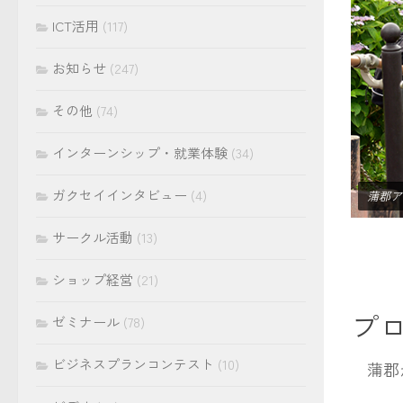
ICT活用
(117)
お知らせ
(247)
その他
(74)
インターンシップ・就業体験
(34)
ガクセイインタビュー
(4)
蒲郡アピ
サークル活動
(13)
ショップ経営
(21)
プ
ゼミナール
(78)
ビジネスプランコンテスト
(10)
蒲郡か