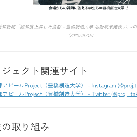
愛知新聞「認知度上昇した蒲郡－豊橋創造大学 活動成果発表 六つ
（2020/01/15）
ロジェクト関連サイト
アピールProject（豊橋創造大学） – Instagram (@proj.tak
アピールProject（豊橋創造大学） – Twitter (@proj_take
去の取り組み