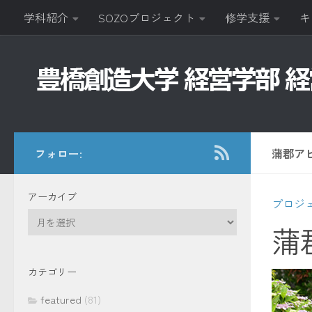
学科紹介
SOZOプロジェクト
修学支援
キ
コンテンツへスキップ
フォロー:
蒲郡アピ
アーカイブ
プロジ
ア
蒲郡
ー
カ
イ
カテゴリー
ブ
featured
(81)