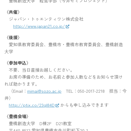
豊橋創造大学 経営学部（今井ゼミプロジェクト）
〈共催〉
ジャパン・トゥエンティワン株式会社
http://www.japan21.co.jp/
〈後援〉
愛知県教育委員会、豊橋市・豊橋市教育委員会、豊橋創造
大学
〈参加申込〉
不要、当日直接お越しください。
お席の準備のため、お名前と参加人数などをお知らせ頂け
れば助かります。
（Email：
mimai@sozo.ac.jp
TEL：050-2017-2218 担当：今
井）
http://ptix.co/23qI84D
からも申し込みできます
〈豊橋会場〉
豊橋創造大学 D棟2F D21教室
〒440-8512 愛知県豊橋市牛川町松下20-1