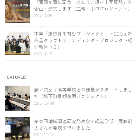
『開園70周年記念 のんほい想い出写真館』を
企画・運営します（三輪・山口プロジェクト）
2024/12/19
本学「創造性を育むプロジェクト」＝SDGｓ新
商品クラウドファンディング・プロジェクト紹
介報告（２）
2022/11/15
FEATURED
藤ノ花女子高等学校との連携がスタートしまし
た（城下町景観復原プロジェクト）
2026/06/08
第32回地域関連研究発表会で経営学部・尾藤創
太さんが発表を行いました
2026/03/23