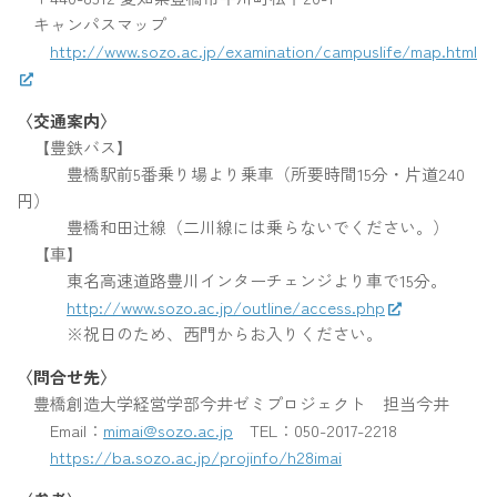
キャンパスマップ
http://www.sozo.ac.jp/examination/campuslife/map.html
〈交通案内〉
【豊鉄バス】
豊橋駅前5番乗り場より乗車（所要時間15分・片道240
円）
豊橋和田辻線（二川線には乗らないでください。）
【車】
東名高速道路豊川インターチェンジより車で15分。
http://www.sozo.ac.jp/outline/access.php
※祝日のため、西門からお入りください。
〈問合せ先〉
豊橋創造大学経営学部今井ゼミプロジェクト 担当今井
Email：
mimai@sozo.ac.jp
TEL：050-2017-2218
https://ba.sozo.ac.jp/projinfo/h28imai