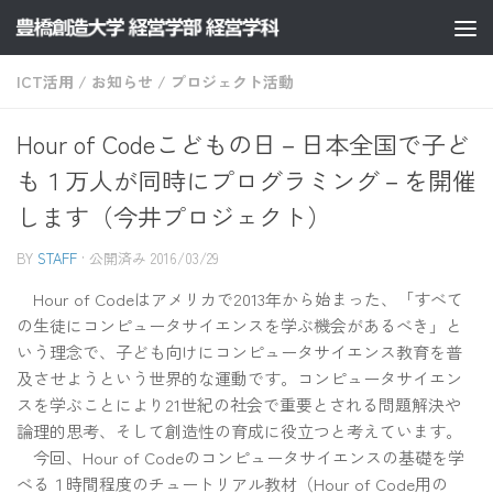
コンテンツへスキップ
ICT活用
/
お知らせ
/
プロジェクト活動
Hour of Codeこどもの日－日本全国で子ど
も１万人が同時にプログラミング－を開催
します（今井プロジェクト）
BY
STAFF
· 公開済み
2016/03/29
Hour of Codeはアメリカで2013年から始まった、「すべて
の生徒にコンピュータサイエンスを学ぶ機会があるべき」と
いう理念で、子ども向けにコンピュータサイエンス教育を普
及させようという世界的な運動です。コンピュータサイエン
スを学ぶことにより21世紀の社会で重要とされる問題解決や
論理的思考、そして創造性の育成に役立つと考えています。
今回、Hour of Codeのコンピュータサイエンスの基礎を学
べる１時間程度のチュートリアル教材（Hour of Code用の