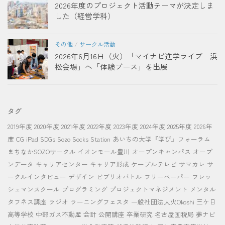
2026年度のプロジェクト活動テーマが決定しま
した（経営学科）
その他
/
サークル活動
2026年6月16日（火）「マイナビ進学ライブ 浜
松会場」へ「体験ブース」を出展
タグ
2019年度
2020年度
2021年度
2022年度
2023年度
2024年度
2025年度
2026年
度
CG
iPad
SDGs
Sozo Socks Station
あいちの大学『学び』フォーラム
まちなかSOZOサークル
イオンモール豊川
オープンキャンパス
オープ
ンデータ
キャリアセンター
キャリア形成
ケーブルテレビ
サマカレ
サ
ークルインタビュー
デザイン
ビブリオバトル
フリーペーパー
フレッ
シュマンスクール
プログラミング
プロジェクトマネジメント
メンタル
タフネス講座
ラジオ
ラーニングフェスタ
一般社団法人火Okoshi
三ケ日
高等学校
中部ガス不動産
会計
公開講座
卒業研究
名古屋国税局
夢ナビ