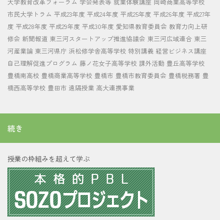
大学教育改革フォーラム
学会発表等
就業体験講座
岡崎商業高等学校
市民大学トラム
平成23年度
平成24年度
平成25年度
平成26年度
平成27年
度
平成28年度
平成29年度
平成30年度
愛知県教育委員会
教育力向上研
修会
新聞報道
東三河スタートアップ推進協議会
東三河広域連合
東三
河産業論
東三河県庁
浜松修学舎高等学校
特別講義
経営ビジネス講座
自己理解促進プログラム
藤ノ花女子高等学校
課外活動
豊丘高等学校
豊橋南高校
豊橋商業高等学校
豊橋市
豊橋市教育委員会
豊橋税務署
豊
橋西高等学校
豊田市
遠隔授業
高大連携事業
続き
授業の枠組みを超えて学ぶ