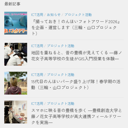
最新記事
ICT活用
/
お知らせ
/
プロジェクト活動
『撮っておき！のんほいフォトアワード2026』
を企画・運営します（三輪・山口プロジェク
ト）
ICT活用
/
プロジェクト活動
地図を重ねると、昔の豊橋が見えてくる ―藤ノ
花女子高等学校の生徒がGIS入門授業を体験―
ICT活用
/
プロジェクト活動
15代目のんほいパーク盛り上げ隊！春学期の活
動（三輪・山口プロジェクト）
ICT活用
/
プロジェクト活動
スマホに映る昔の豊橋を歩く ―豊橋創造大学と
藤ノ花女子高等学校が高大連携フィールドワー
クを実施―