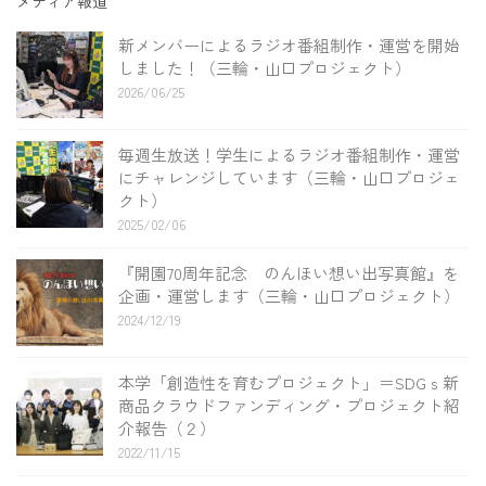
メディア報道
新メンバーによるラジオ番組制作・運営を開始
しました！（三輪・山口プロジェクト）
2026/06/25
毎週生放送！学生によるラジオ番組制作・運営
にチャレンジしています（三輪・山口プロジェ
クト）
2025/02/06
『開園70周年記念 のんほい想い出写真館』を
企画・運営します（三輪・山口プロジェクト）
2024/12/19
本学「創造性を育むプロジェクト」＝SDGｓ新
商品クラウドファンディング・プロジェクト紹
介報告（２）
2022/11/15