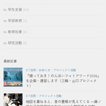
学生支援
(54)
学部教育
(3)
教育改善
(6)
研究活動
(9)
最新記事
ICT活用
/
お知らせ
/
プロジェクト活動
『撮っておき！のんほいフォトアワード2026』
を企画・運営します（三輪・山口プロジェク
ト）
ICT活用
/
プロジェクト活動
地図を重ねると、昔の豊橋が見えてくる ―藤ノ