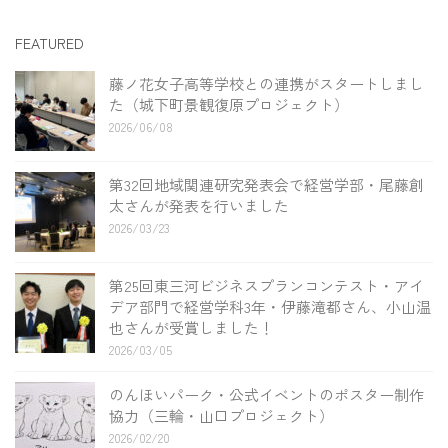
FEATURED
藤ノ花女子高等学校との連携がスタートしまし
た（城下町景観復原プロジェクト）
2026/06/08
第32回地域関連研究発表会で経営学部・尾藤創
太さんが発表を行いました
2026/03/23
第25回東三河ビジネスプランコンテスト・アイ
デア部門で経営学科3年・伊藤滝都さん、小山温
也さんが受賞しました！
2026/03/05
のんほいパーク・公式イベントのポスター制作
協力（三輪・山口プロジェクト）
2026/02/20