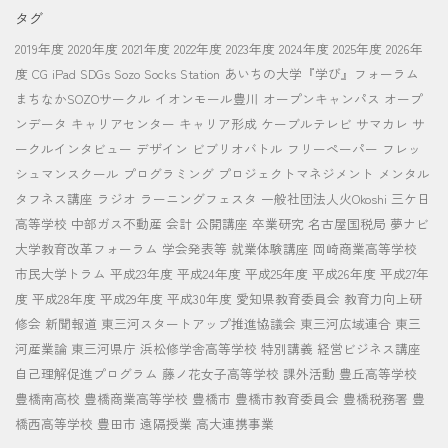
タグ
2019年度
2020年度
2021年度
2022年度
2023年度
2024年度
2025年度
2026年
度
CG
iPad
SDGs
Sozo Socks Station
あいちの大学『学び』フォーラム
まちなかSOZOサークル
イオンモール豊川
オープンキャンパス
オープ
ンデータ
キャリアセンター
キャリア形成
ケーブルテレビ
サマカレ
サ
ークルインタビュー
デザイン
ビブリオバトル
フリーペーパー
フレッ
シュマンスクール
プログラミング
プロジェクトマネジメント
メンタル
タフネス講座
ラジオ
ラーニングフェスタ
一般社団法人火Okoshi
三ケ日
高等学校
中部ガス不動産
会計
公開講座
卒業研究
名古屋国税局
夢ナビ
大学教育改革フォーラム
学会発表等
就業体験講座
岡崎商業高等学校
市民大学トラム
平成23年度
平成24年度
平成25年度
平成26年度
平成27年
度
平成28年度
平成29年度
平成30年度
愛知県教育委員会
教育力向上研
修会
新聞報道
東三河スタートアップ推進協議会
東三河広域連合
東三
河産業論
東三河県庁
浜松修学舎高等学校
特別講義
経営ビジネス講座
自己理解促進プログラム
藤ノ花女子高等学校
課外活動
豊丘高等学校
豊橋南高校
豊橋商業高等学校
豊橋市
豊橋市教育委員会
豊橋税務署
豊
橋西高等学校
豊田市
遠隔授業
高大連携事業