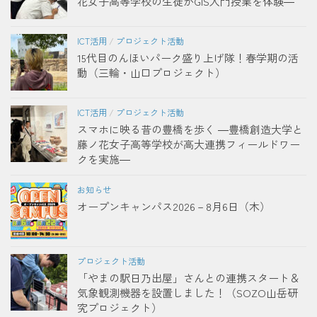
花女子高等学校の生徒がGIS入門授業を体験―
ICT活用
/
プロジェクト活動
15代目のんほいパーク盛り上げ隊！春学期の活
動（三輪・山口プロジェクト）
ICT活用
/
プロジェクト活動
スマホに映る昔の豊橋を歩く ―豊橋創造大学と
藤ノ花女子高等学校が高大連携フィールドワー
クを実施―
お知らせ
オープンキャンパス2026－8月6日（木）
プロジェクト活動
「やまの駅日乃出屋」さんとの連携スタート＆
気象観測機器を設置しました！（SOZO山岳研
究プロジェクト）