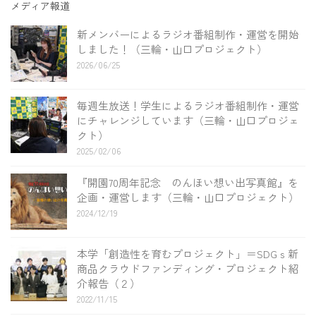
メディア報道
新メンバーによるラジオ番組制作・運営を開始
しました！（三輪・山口プロジェクト）
2026/06/25
毎週生放送！学生によるラジオ番組制作・運営
にチャレンジしています（三輪・山口プロジェ
クト）
2025/02/06
『開園70周年記念 のんほい想い出写真館』を
企画・運営します（三輪・山口プロジェクト）
2024/12/19
本学「創造性を育むプロジェクト」＝SDGｓ新
商品クラウドファンディング・プロジェクト紹
介報告（２）
2022/11/15