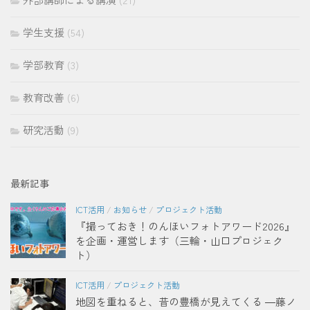
学生支援
(54)
学部教育
(3)
教育改善
(6)
研究活動
(9)
最新記事
ICT活用
/
お知らせ
/
プロジェクト活動
『撮っておき！のんほいフォトアワード2026』
を企画・運営します（三輪・山口プロジェク
ト）
ICT活用
/
プロジェクト活動
地図を重ねると、昔の豊橋が見えてくる ―藤ノ