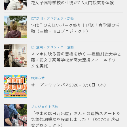
花女子高等学校の生徒がGIS入門授業を体験―
ICT活用
/
プロジェクト活動
15代目のんほいパーク盛り上げ隊！春学期の活
動（三輪・山口プロジェクト）
ICT活用
/
プロジェクト活動
スマホに映る昔の豊橋を歩く ―豊橋創造大学と
藤ノ花女子高等学校が高大連携フィールドワー
クを実施―
お知らせ
オープンキャンパス2026－8月6日（木）
プロジェクト活動
「やまの駅日乃出屋」さんとの連携スタート＆
気象観測機器を設置しました！（SOZO山岳研
究プロジェクト）