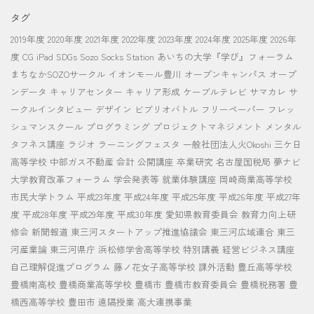
タグ
2019年度
2020年度
2021年度
2022年度
2023年度
2024年度
2025年度
2026年
度
CG
iPad
SDGs
Sozo Socks Station
あいちの大学『学び』フォーラム
まちなかSOZOサークル
イオンモール豊川
オープンキャンパス
オープ
ンデータ
キャリアセンター
キャリア形成
ケーブルテレビ
サマカレ
サ
ークルインタビュー
デザイン
ビブリオバトル
フリーペーパー
フレッ
シュマンスクール
プログラミング
プロジェクトマネジメント
メンタル
タフネス講座
ラジオ
ラーニングフェスタ
一般社団法人火Okoshi
三ケ日
高等学校
中部ガス不動産
会計
公開講座
卒業研究
名古屋国税局
夢ナビ
大学教育改革フォーラム
学会発表等
就業体験講座
岡崎商業高等学校
市民大学トラム
平成23年度
平成24年度
平成25年度
平成26年度
平成27年
度
平成28年度
平成29年度
平成30年度
愛知県教育委員会
教育力向上研
修会
新聞報道
東三河スタートアップ推進協議会
東三河広域連合
東三
河産業論
東三河県庁
浜松修学舎高等学校
特別講義
経営ビジネス講座
自己理解促進プログラム
藤ノ花女子高等学校
課外活動
豊丘高等学校
豊橋南高校
豊橋商業高等学校
豊橋市
豊橋市教育委員会
豊橋税務署
豊
橋西高等学校
豊田市
遠隔授業
高大連携事業