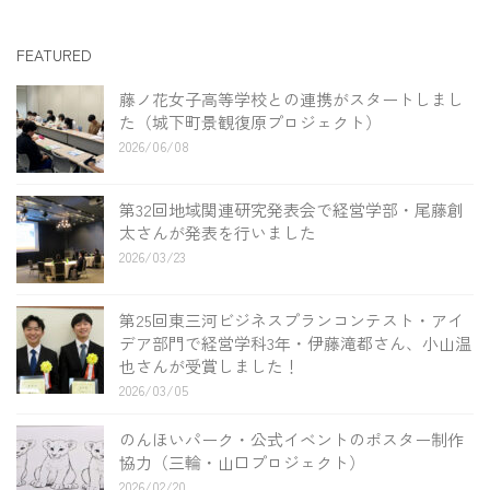
FEATURED
藤ノ花女子高等学校との連携がスタートしまし
た（城下町景観復原プロジェクト）
2026/06/08
第32回地域関連研究発表会で経営学部・尾藤創
太さんが発表を行いました
2026/03/23
第25回東三河ビジネスプランコンテスト・アイ
デア部門で経営学科3年・伊藤滝都さん、小山温
也さんが受賞しました！
2026/03/05
のんほいパーク・公式イベントのポスター制作
協力（三輪・山口プロジェクト）
2026/02/20