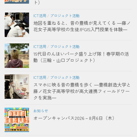
ト）
ICT活用
/
プロジェクト活動
地図を重ねると、昔の豊橋が見えてくる ―藤ノ
花女子高等学校の生徒がGIS入門授業を体験―
ICT活用
/
プロジェクト活動
15代目のんほいパーク盛り上げ隊！春学期の活
動（三輪・山口プロジェクト）
ICT活用
/
プロジェクト活動
スマホに映る昔の豊橋を歩く ―豊橋創造大学と
藤ノ花女子高等学校が高大連携フィールドワー
クを実施―
お知らせ
オープンキャンパス2026－8月6日（木）