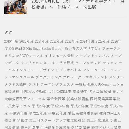
2026年6月16日（火）「マイナビ進学ライブ 浜
松会場」へ「体験ブース」を出展
タグ
2019年度
2020年度
2021年度
2022年度
2023年度
2024年度
2025年度
2026年
度
CG
iPad
SDGs
Sozo Socks Station
あいちの大学『学び』フォーラム
まちなかSOZOサークル
イオンモール豊川
オープンキャンパス
オープ
ンデータ
キャリアセンター
キャリア形成
ケーブルテレビ
サマカレ
サ
ークルインタビュー
デザイン
ビブリオバトル
フリーペーパー
フレッ
シュマンスクール
プログラミング
プロジェクトマネジメント
メンタル
タフネス講座
ラジオ
ラーニングフェスタ
一般社団法人火Okoshi
三ケ日
高等学校
中部ガス不動産
会計
公開講座
卒業研究
名古屋国税局
夢ナビ
大学教育改革フォーラム
学会発表等
就業体験講座
岡崎商業高等学校
市民大学トラム
平成23年度
平成24年度
平成25年度
平成26年度
平成27年
度
平成28年度
平成29年度
平成30年度
愛知県教育委員会
教育力向上研
修会
新聞報道
東三河スタートアップ推進協議会
東三河広域連合
東三
河産業論
東三河県庁
浜松修学舎高等学校
特別講義
経営ビジネス講座