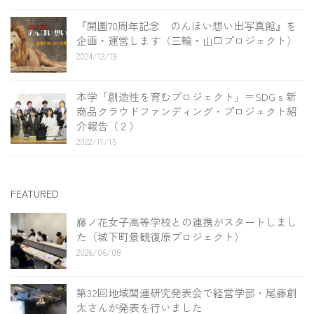
『開園70周年記念 のんほい想い出写真館』を
企画・運営します（三輪・山口プロジェクト）
2024/12/19
本学「創造性を育むプロジェクト」＝SDGｓ新
商品クラウドファンディング・プロジェクト紹
介報告（２）
2022/11/15
FEATURED
藤ノ花女子高等学校との連携がスタートしまし
た（城下町景観復原プロジェクト）
2026/06/08
第32回地域関連研究発表会で経営学部・尾藤創
太さんが発表を行いました