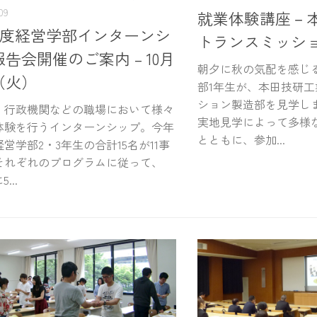
09
就業体験講座－
9年度経営学部インターンシ
トランスミッシ
告会開催のご案内 – 10月
朝夕に秋の気配を感じる
（火）
部1年生が、本田技研
ション製造部を見学し
行政機関などの職場において様々
実地見学によって多様
体験を行うインターンシップ。今年
とともに、参加...
営学部2・3年生の合計15名が11事
それぞれのプログラムに従って、
...