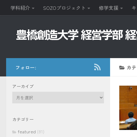
学科紹介
SOZOプロジェクト
修学支援
キ
コンテンツへスキップ
フォロー:
カテ
アーカイブ
ア
ー
カ
イ
カテゴリー
ブ
featured
(81)