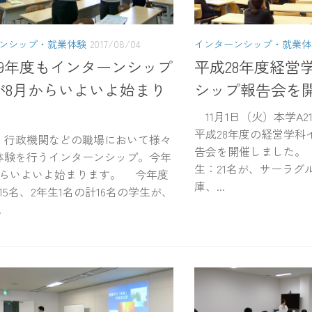
ンシップ・就業体験
2017/08/04
インターンシップ・就業体
29年度もインターンシップ
平成28年度経営
が8月からいよいよ始まり
シップ報告会を
11月1日（火）本学A2
平成28年度の経営学科
行政機関などの職場において様々
告会を開催しました。
体験を行うインターンシップ。今年
生：21名が、サーラグ
からいよいよ始まります。 今年度
庫、...
15名、2年生1名の計16名の学生が、
.