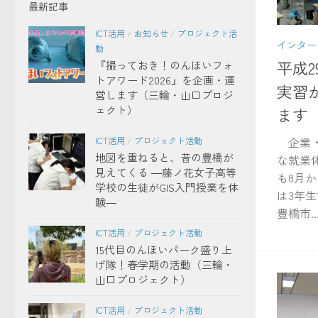
最新記事
ICT活用
/
お知らせ
/
プロジェクト活
インター
動
平成
『撮っておき！のんほいフォ
トアワード2026』を企画・運
実習
営します（三輪・山口プロジ
ェクト）
ます
企業・
ICT活用
/
プロジェクト活動
地図を重ねると、昔の豊橋が
な就業
見えてくる ―藤ノ花女子高等
も8月
学校の生徒がGIS入門授業を体
は3年生
験―
豊橋市..
ICT活用
/
プロジェクト活動
15代目のんほいパーク盛り上
げ隊！春学期の活動（三輪・
山口プロジェクト）
ICT活用
/
プロジェクト活動