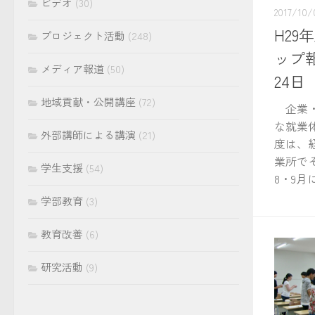
ビデオ
(30)
2017/10/
H2
プロジェクト活動
(248)
ップ報
メディア報道
(50)
24日
地域貢献・公開講座
(72)
企業・
な就業
外部講師による講演
(21)
度は、経
業所で
学生支援
(54)
8・9月に5
学部教育
(3)
教育改善
(6)
研究活動
(9)