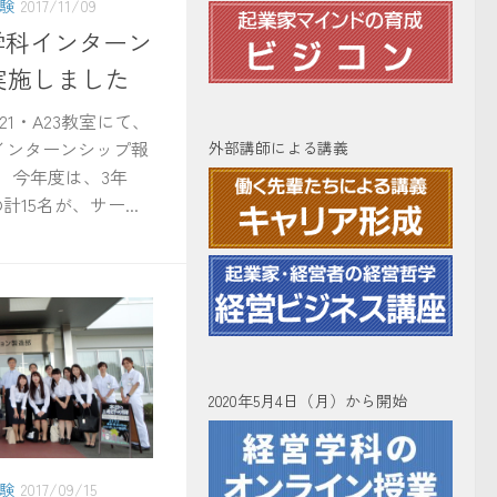
験
2017/11/09
学科インターン
実施しました
21・A23教室にて、
インターンシップ報
外部講師による講義
 今年度は、3年
計15名が、サー...
2020年5月4日（月）から開始
験
2017/09/15