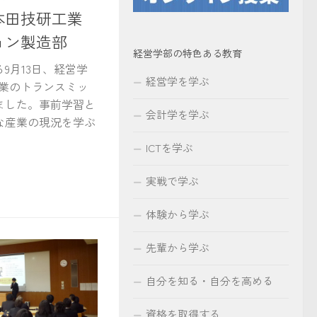
本田技研工業
ョン製造部
経営学部の特色ある教育
9月13日、経営学
経営学を学ぶ
工業のトランスミッ
ました。事前学習と
会計学を学ぶ
な産業の現況を学ぶ
ICTを学ぶ
実戦で学ぶ
体験から学ぶ
先輩から学ぶ
自分を知る・自分を高める
資格を取得する