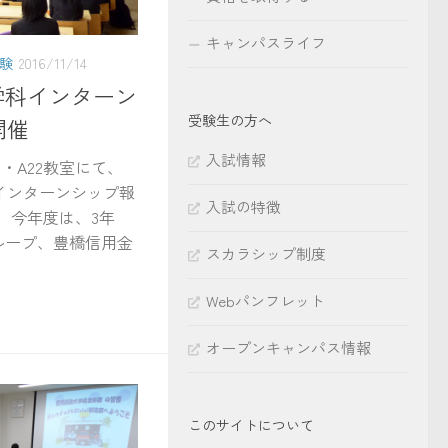
キャンパスライフ
験
2016/11/14
学科インターン
受験生の方へ
開催
入試情報
1・A22教室にて、
インターンシップ報
入試の特徴
 今年度は、3年
ループ、豊橋信用金
スカラシップ制度
Webパンフレット
オープンキャンパス情報
このサイトについて