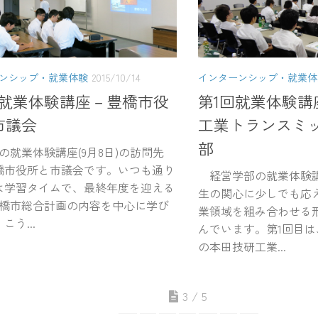
ンシップ・就業体験
2015/10/14
インターンシップ・就業体
回就業体験講座－豊橋市役
第1回就業体験講
市議会
工業トランスミ
部
就業体験講座(9月8日)の訪問先
橋市役所と市議会です。いつも通り
経営学部の就業体験講
は学習タイムで、最終年度を迎える
生の関心に少しでも応
豊橋市総合計画の内容を中心に学び
業領域を組み合わせる
こう...
んでいます。第1回目は
の本田技研工業...
3 / 5