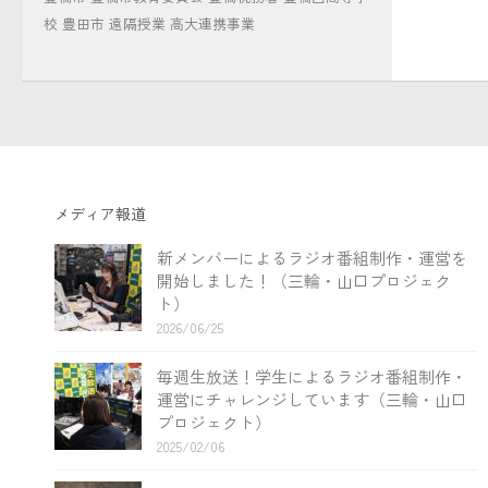
校
豊田市
遠隔授業
高大連携事業
メディア報道
新メンバーによるラジオ番組制作・運営を
開始しました！（三輪・山口プロジェク
ト）
2026/06/25
毎週生放送！学生によるラジオ番組制作・
運営にチャレンジしています（三輪・山口
プロジェクト）
2025/02/06