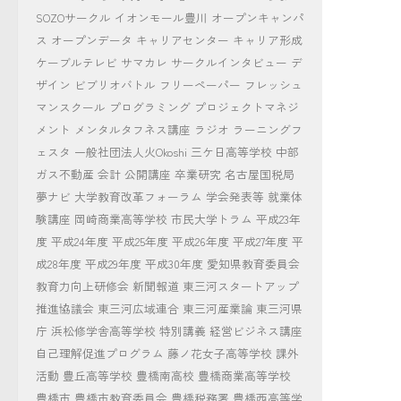
SOZOサークル
イオンモール豊川
オープンキャンパ
ス
オープンデータ
キャリアセンター
キャリア形成
ケーブルテレビ
サマカレ
サークルインタビュー
デ
ザイン
ビブリオバトル
フリーペーパー
フレッシュ
マンスクール
プログラミング
プロジェクトマネジ
メント
メンタルタフネス講座
ラジオ
ラーニングフ
ェスタ
一般社団法人火Okoshi
三ケ日高等学校
中部
ガス不動産
会計
公開講座
卒業研究
名古屋国税局
夢ナビ
大学教育改革フォーラム
学会発表等
就業体
験講座
岡崎商業高等学校
市民大学トラム
平成23年
度
平成24年度
平成25年度
平成26年度
平成27年度
平
成28年度
平成29年度
平成30年度
愛知県教育委員会
教育力向上研修会
新聞報道
東三河スタートアップ
推進協議会
東三河広域連合
東三河産業論
東三河県
庁
浜松修学舎高等学校
特別講義
経営ビジネス講座
自己理解促進プログラム
藤ノ花女子高等学校
課外
活動
豊丘高等学校
豊橋南高校
豊橋商業高等学校
豊橋市
豊橋市教育委員会
豊橋税務署
豊橋西高等学