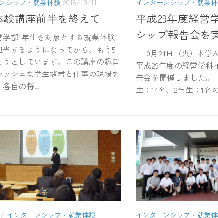
ンシップ・就業体験
2018/10/11
インターンシップ・就業体
体験講座前半を終えて
平成29年度経営
シップ報告会を
営学部1年生を対象とする就業体験
担当するようになってから、もう5
10月24日（火）本学A
とうとしています。この講座の趣旨
平成29年度の経営学科
レッシュな学生諸君と仕事の現場を
告会を開催しました。
各自の将...
生：14名、2年生：1名の
/
インターンシップ・就業体験
インターンシップ・就業体