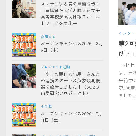
スマホに映る昔の豊橋を歩く
―豊橋創造大学と藤ノ花女子
高等学校が高大連携フィール
ドワークを実施―
インター
お知らせ
第2
オープンキャンパス2026－8月
6日（木）
所と
2回目の
プロジェクト活動
は、豊
「やまの駅日乃出屋」さんと
午前中
の連携スタート＆気象観測機
器を設置しました！（SOZO
第5次
山岳研究プロジェクト）
ました。
その他
オープンキャンパス2026－7月
11日（土）