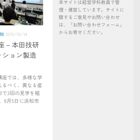
本サイトは経営学科教員で管
理・運営しています。サイトに
関するご意見やお問い合わせ
は、「お問い合わせフォーム」
からお寄せください。
験
2015/10/14
座－本田技研
ッション製造
座では、多様な学
えるべく、異なる産
形で3回の見学を組
、8月5日に浜松市