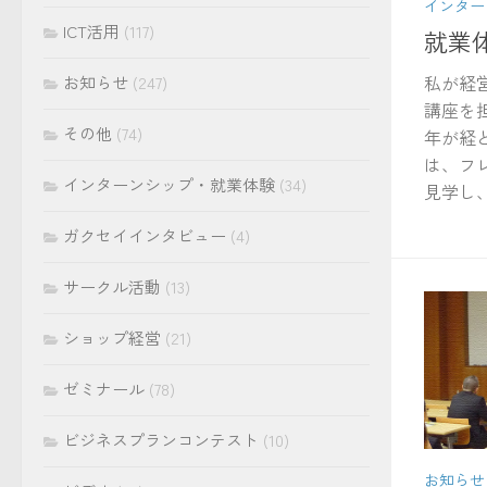
インター
ICT活用
(117)
就業
私が経
お知らせ
(247)
講座を
その他
(74)
年が経
は、フ
インターンシップ・就業体験
(34)
見学し、
ガクセイインタビュー
(4)
サークル活動
(13)
ショップ経営
(21)
ゼミナール
(78)
ビジネスプランコンテスト
(10)
お知らせ