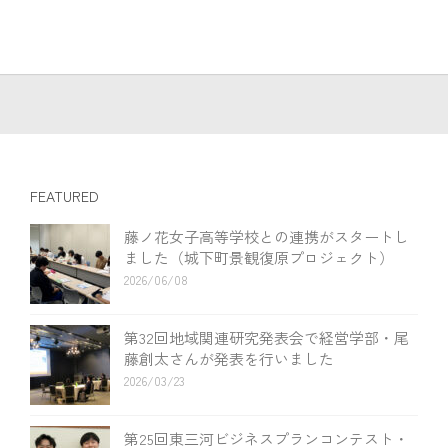
FEATURED
藤ノ花女子高等学校との連携がスタートし
ました（城下町景観復原プロジェクト）
2026/06/08
第32回地域関連研究発表会で経営学部・尾
藤創太さんが発表を行いました
2026/03/23
第25回東三河ビジネスプランコンテスト・