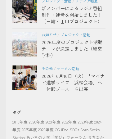
プロジェクト活動
/
メディア報道
新メンバーによるラジオ番組
制作・運営を開始しました！
（三輪・山口プロジェクト）
お知らせ
/
プロジェクト活動
2026年度のプロジェクト活動
テーマが決定しました（経営
学科）
その他
/
サークル活動
2026年6月16日（火）「マイナ
ビ進学ライブ 浜松会場」へ
「体験ブース」を出展
タグ
2019年度
2020年度
2021年度
2022年度
2023年度
2024
年度
2025年度
2026年度
CG
iPad
SDGs
Sozo Socks
Station
あいちの大学『学び』フォーラム
まちなか