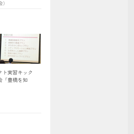
会）
クト実習キック
会「豊橋を知