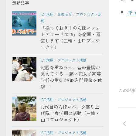
最新記事
キ
ICT活用
/
お知らせ
/
プロジェクト活
動
『撮っておき！のんほいフォ
トアワード2026』を企画・運
営します（三輪・山口プロジ
ェクト）
ICT活用
/
プロジェクト活動
地図を重ねると、昔の豊橋が
見えてくる ―藤ノ花女子高等
学校の生徒がGIS入門授業を体
験―
この記事
ICT活用
/
プロジェクト活動
15代目のんほいパーク盛り上
げ隊！春学期の活動（三輪・
山口プロジェクト）
ICT活用
/
プロジェクト活動