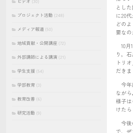
ビデオ
(30)
とした
に20
プロジェクト活動
(248)
どのよ
メディア報道
(50)
要なの
地域貢献・公開講座
(72)
10月
り，石
外部講師による講演
(21)
トリオ
だきま
学生支援
(54)
今年度
学部教育
(3)
ながら
教育改善
(6)
様子は
けたら
研究活動
(9)
今後の
で，ぜ