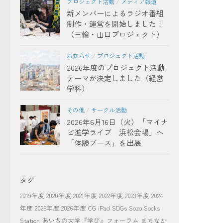
プロジェクト活動
/
メディア報道
新メンバーによるラジオ番組
制作・運営を開始しました！
（三輪・山口プロジェクト）
お知らせ
/
プロジェクト活動
2026年度のプロジェクト活動
テーマが決定しました（経営
学科）
その他
/
サークル活動
2026年6月16日（火）「マイナ
ビ進学ライブ 浜松会場」へ
「体験ブース」を出展
タグ
2019年度
2020年度
2021年度
2022年度
2023年度
2024
年度
2025年度
2026年度
CG
iPad
SDGs
Sozo Socks
Station
あいちの大学『学び』フォーラム
まちなか