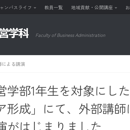
ャンパスライフ
教員一覧
地域貢献・公開講座
お
Faculty of Business Administration
師による講演
営学部1年生を対象にし
ア形成」にて、外部講師
演がはじまりました