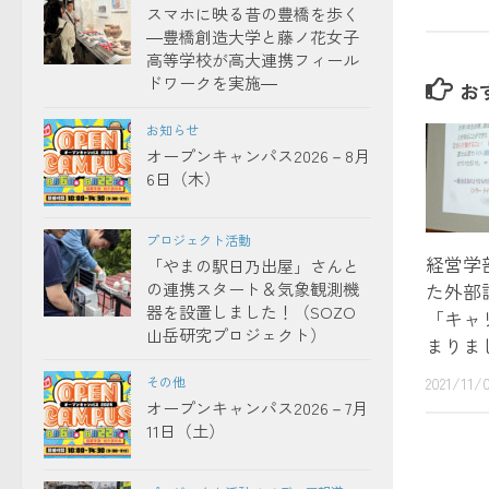
スマホに映る昔の豊橋を歩く
―豊橋創造大学と藤ノ花女子
高等学校が高大連携フィール
ドワークを実施―
お
お知らせ
オープンキャンパス2026－8月
6日（木）
プロジェクト活動
経営学
「やまの駅日乃出屋」さんと
の連携スタート＆気象観測機
た外部
器を設置しました！（SOZO
「キャ
山岳研究プロジェクト）
まりま
その他
2021/11/
オープンキャンパス2026－7月
11日（土）