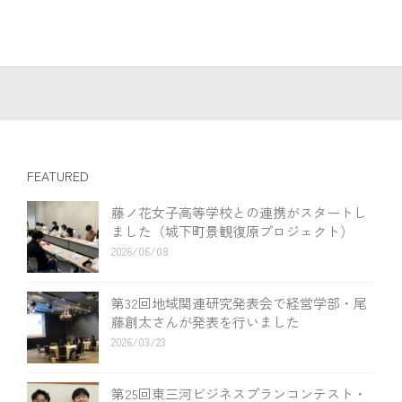
FEATURED
藤ノ花女子高等学校との連携がスタートし
ました（城下町景観復原プロジェクト）
2026/06/08
第32回地域関連研究発表会で経営学部・尾
藤創太さんが発表を行いました
2026/03/23
第25回東三河ビジネスプランコンテスト・