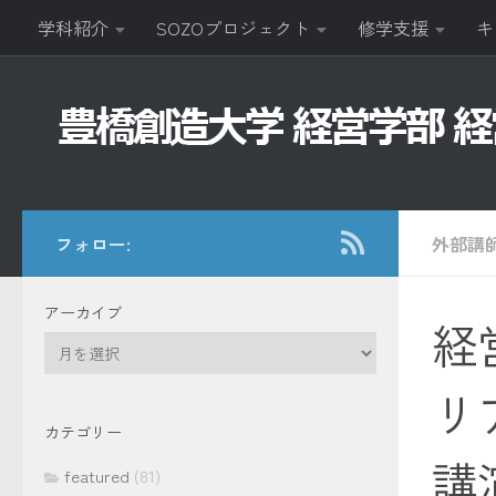
学科紹介
SOZOプロジェクト
修学支援
キ
コンテンツへスキップ
フォロー:
外部講
アーカイブ
経
ア
ー
リ
カ
イ
カテゴリー
ブ
講
featured
(81)