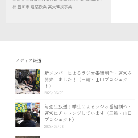
校
豊田市
遠隔授業
高大連携事業
メディア報道
新メンバーによるラジオ番組制作・運営を
開始しました！（三輪・山口プロジェク
ト）
2026/06/25
毎週生放送！学生によるラジオ番組制作・
運営にチャレンジしています（三輪・山口
プロジェクト）
2025/02/06