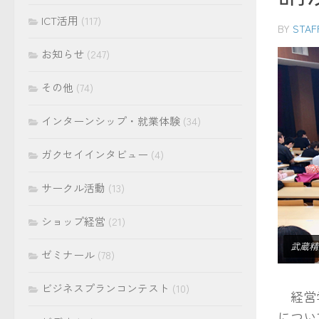
ICT活用
(117)
BY
STAF
お知らせ
(247)
その他
(74)
インターンシップ・就業体験
(34)
ガクセイインタビュー
(4)
サークル活動
(13)
ショップ経営
(21)
武蔵精
ゼミナール
(78)
ビジネスプランコンテスト
(10)
経営学
につい