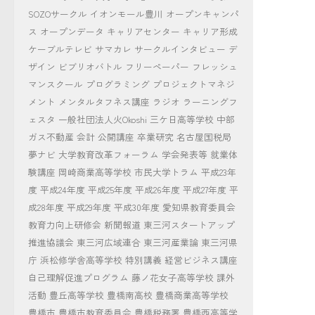
SOZOサークル
イオンモール豊川
オープンキャンパ
ス
オープンデータ
キャリアセンター
キャリア形成
ケーブルテレビ
サマカレ
サークルインタビュー
デ
ザイン
ビブリオバトル
フリーペーパー
フレッシュ
マンスクール
プログラミング
プロジェクトマネジ
メント
メンタルタフネス講座
ラジオ
ラーニングフ
ェスタ
一般社団法人火Okoshi
三ケ日高等学校
中部
ガス不動産
会計
公開講座
卒業研究
名古屋国税局
夢ナビ
大学教育改革フォーラム
学会発表等
就業体
験講座
岡崎商業高等学校
市民大学トラム
平成23年
度
平成24年度
平成25年度
平成26年度
平成27年度
平
成28年度
平成29年度
平成30年度
愛知県教育委員会
教育力向上研修会
新聞報道
東三河スタートアップ
推進協議会
東三河広域連合
東三河産業論
東三河県
庁
浜松修学舎高等学校
特別講義
経営ビジネス講座
自己理解促進プログラム
藤ノ花女子高等学校
課外
活動
豊丘高等学校
豊橋南高校
豊橋商業高等学校
豊橋市
豊橋市教育委員会
豊橋税務署
豊橋西高等学