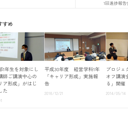
1回進捗報告
すすめ
部1年生を対象にし
平成30年度 経営学科1年
プロジェ
講師ご講演中心の
「キャリア形成」実施報
オフ講演
リア形成」がはじ
告
る」開催
した
2018/12/21
2014/05/14
01