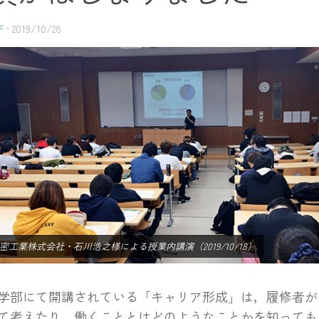
F
·
2019/10/28
密工業株式会社・石川浩之様による授業内講演（2019/10/18）
部にて開講されている「キャリア形成」は，履修者が
て考えたり，働くこととはどのようなことかを知っても