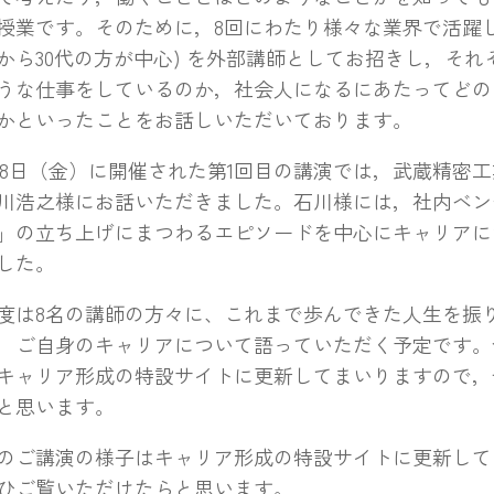
授業です。そのために，8回にわたり様々な業界で活躍し
代から30代の方が中心) を外部講師としてお招きし，そ
うな仕事をしているのか，社会人になるにあたってどの
かといったことをお話しいただいております。
18日（金）に開催された第1回目の講演では，武蔵精密
川浩之様にお話いただきました。石川様には，社内ベン
」の立ち上げにまつわるエピソードを中心にキャリアに
した。
は8名の講師の方々に、これまで歩んできた人生を振
，ご自身のキャリアについて語っていただく予定です。
キャリア形成の特設サイトに更新してまいりますので，
と思います。
ご講演の様子はキャリア形成の特設サイトに更新して
ひご覧いただけたらと思います。