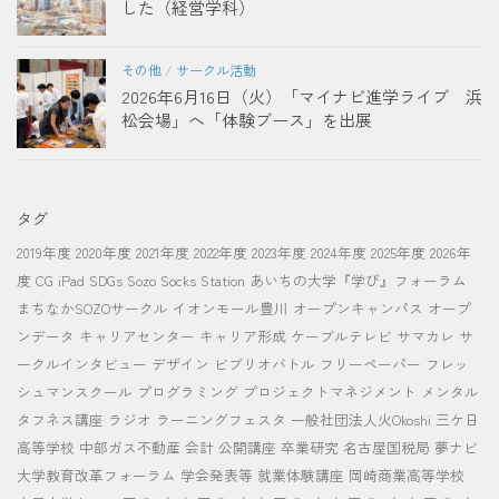
した（経営学科）
その他
/
サークル活動
2026年6月16日（火）「マイナビ進学ライブ 浜
松会場」へ「体験ブース」を出展
タグ
2019年度
2020年度
2021年度
2022年度
2023年度
2024年度
2025年度
2026年
度
CG
iPad
SDGs
Sozo Socks Station
あいちの大学『学び』フォーラム
まちなかSOZOサークル
イオンモール豊川
オープンキャンパス
オープ
ンデータ
キャリアセンター
キャリア形成
ケーブルテレビ
サマカレ
サ
ークルインタビュー
デザイン
ビブリオバトル
フリーペーパー
フレッ
シュマンスクール
プログラミング
プロジェクトマネジメント
メンタル
タフネス講座
ラジオ
ラーニングフェスタ
一般社団法人火Okoshi
三ケ日
高等学校
中部ガス不動産
会計
公開講座
卒業研究
名古屋国税局
夢ナビ
大学教育改革フォーラム
学会発表等
就業体験講座
岡崎商業高等学校