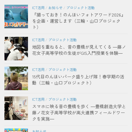
ICT活用
/
お知らせ
/
プロジェクト活動
『撮っておき！のんほいフォトアワード2026』
を企画・運営します（三輪・山口プロジェク
ト）
ICT活用
/
プロジェクト活動
地図を重ねると、昔の豊橋が見えてくる ―藤ノ
花女子高等学校の生徒がGIS入門授業を体験―
ICT活用
/
プロジェクト活動
15代目のんほいパーク盛り上げ隊！春学期の活
動（三輪・山口プロジェクト）
ICT活用
/
プロジェクト活動
スマホに映る昔の豊橋を歩く ―豊橋創造大学と
藤ノ花女子高等学校が高大連携フィールドワー
クを実施―
お知らせ