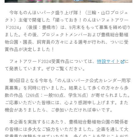
今年ものんほいパーク盛り上げ隊！（三輪・山口プロジェ
クト）主催で開催した『撮っておき！のんほいフォトアワー
ド2024』（後援：豊橋市）は、9月末をもって募集を締め切り
ました。その後、プロジェクトメンバーおよび豊橋総合動植
物公園・園長、飼育員の方々による選考が行われ、ついに受
賞作品が決定しました！
フォトアワード2024受賞作品については、
特設サイト
に
て発表しています。ぜひご覧ください。
第9回目となる今年も「のんほいパーク公式カレンダー用写
真募集」を同時に行いました。結果として多くの方々から多
数の作品（269点：一般193点、学生76点）が寄せられました。
ご応募いただいた皆様には、心より感謝申し上げます。また
機会がありましたら、ご参加いただければ幸いです。
本企画を実施するにあたり、豊橋総合動植物公園の関係者
の皆様には多大なご協力をいただきました。企画を通して大
変貴重な体験をさせていただき、多くのことを学ぶことがで