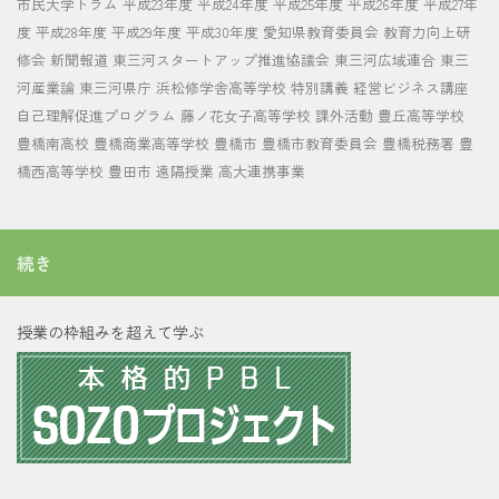
市民大学トラム
平成23年度
平成24年度
平成25年度
平成26年度
平成27年
度
平成28年度
平成29年度
平成30年度
愛知県教育委員会
教育力向上研
修会
新聞報道
東三河スタートアップ推進協議会
東三河広域連合
東三
河産業論
東三河県庁
浜松修学舎高等学校
特別講義
経営ビジネス講座
自己理解促進プログラム
藤ノ花女子高等学校
課外活動
豊丘高等学校
豊橋南高校
豊橋商業高等学校
豊橋市
豊橋市教育委員会
豊橋税務署
豊
橋西高等学校
豊田市
遠隔授業
高大連携事業
続き
授業の枠組みを超えて学ぶ