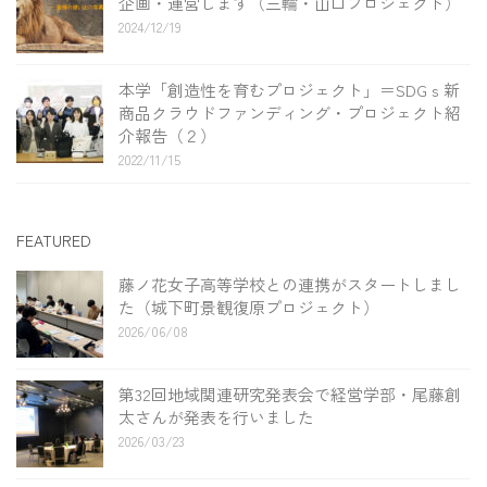
企画・運営します（三輪・山口プロジェクト）
2024/12/19
本学「創造性を育むプロジェクト」＝SDGｓ新
商品クラウドファンディング・プロジェクト紹
介報告（２）
2022/11/15
FEATURED
藤ノ花女子高等学校との連携がスタートしまし
た（城下町景観復原プロジェクト）
2026/06/08
第32回地域関連研究発表会で経営学部・尾藤創
太さんが発表を行いました
2026/03/23