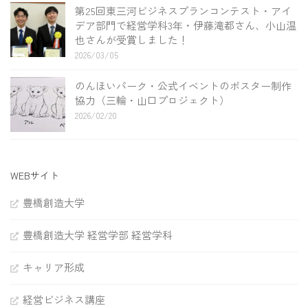
第25回東三河ビジネスプランコンテスト・アイ
デア部門で経営学科3年・伊藤滝都さん、小山温
也さんが受賞しました！
2026/03/05
のんほいパーク・公式イベントのポスター制作
協力（三輪・山口プロジェクト）
2026/02/20
WEBサイト
豊橋創造大学
豊橋創造大学 経営学部 経営学科
キャリア形成
経営ビジネス講座