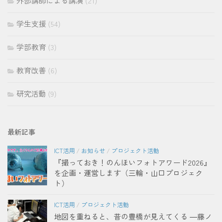
外部講師による講演
(21)
学生支援
(54)
学部教育
(3)
教育改善
(6)
研究活動
(9)
最新記事
ICT活用
/
お知らせ
/
プロジェクト活動
『撮っておき！のんほいフォトアワード2026』
を企画・運営します（三輪・山口プロジェク
ト）
ICT活用
/
プロジェクト活動
地図を重ねると、昔の豊橋が見えてくる ―藤ノ