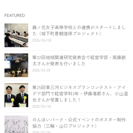
FEATURED
藤ノ花女子高等学校との連携がスタートしまし
た（城下町景観復原プロジェクト）
2026/06/08
第32回地域関連研究発表会で経営学部・尾藤創
太さんが発表を行いました
2026/03/23
第25回東三河ビジネスプランコンテスト・アイ
デア部門で経営学科3年・伊藤滝都さん、小山温
也さんが受賞しました！
2026/03/05
のんほいパーク・公式イベントのポスター制作
協力（三輪・山口プロジェクト）
2026/02/20