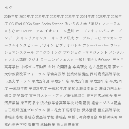
タグ
2019年度
2020年度
2021年度
2022年度
2023年度
2024年度
2025年度
2026年
度
CG
iPad
SDGs
Sozo Socks Station
あいちの大学『学び』フォーラム
まちなかSOZOサークル
イオンモール豊川
オープンキャンパス
オープ
ンデータ
キャリアセンター
キャリア形成
ケーブルテレビ
サマカレ
サ
ークルインタビュー
デザイン
ビブリオバトル
フリーペーパー
フレッ
シュマンスクール
プログラミング
プロジェクトマネジメント
メンタル
タフネス講座
ラジオ
ラーニングフェスタ
一般社団法人火Okoshi
三ケ日
高等学校
中部ガス不動産
会計
公開講座
卒業研究
名古屋国税局
夢ナビ
大学教育改革フォーラム
学会発表等
就業体験講座
岡崎商業高等学校
市民大学トラム
平成23年度
平成24年度
平成25年度
平成26年度
平成27年
度
平成28年度
平成29年度
平成30年度
愛知県教育委員会
教育力向上研
修会
新聞報道
東三河スタートアップ推進協議会
東三河広域連合
東三
河産業論
東三河県庁
浜松修学舎高等学校
特別講義
経営ビジネス講座
自己理解促進プログラム
藤ノ花女子高等学校
課外活動
豊丘高等学校
豊橋南高校
豊橋商業高等学校
豊橋市
豊橋市教育委員会
豊橋税務署
豊
橋西高等学校
豊田市
遠隔授業
高大連携事業