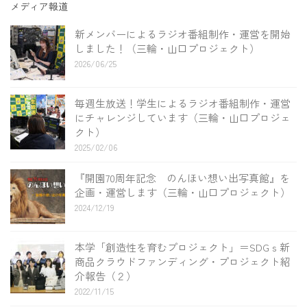
メディア報道
新メンバーによるラジオ番組制作・運営を開始
しました！（三輪・山口プロジェクト）
2026/06/25
毎週生放送！学生によるラジオ番組制作・運営
にチャレンジしています（三輪・山口プロジェ
クト）
2025/02/06
『開園70周年記念 のんほい想い出写真館』を
企画・運営します（三輪・山口プロジェクト）
2024/12/19
本学「創造性を育むプロジェクト」＝SDGｓ新
商品クラウドファンディング・プロジェクト紹
介報告（２）
2022/11/15