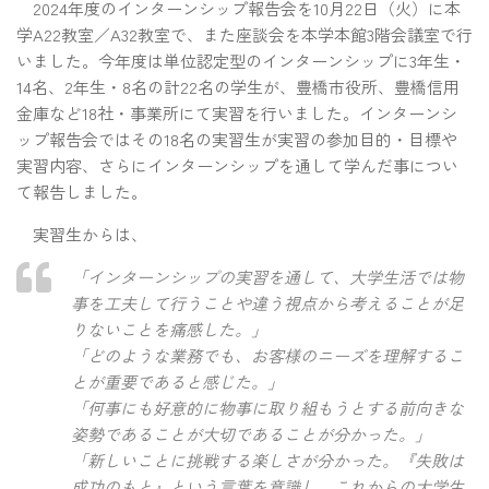
2024年度のインターンシップ報告会を10月22日（火）に本
学A22教室／A32教室で、また座談会を本学本館3階会議室で行
いました。今年度は単位認定型のインターンシップに3年生・
14名、2年生・8名の計22名の学生が、豊橋市役所、豊橋信用
金庫など18社・事業所にて実習を行いました。インターンシ
ップ報告会ではその18名の実習生が実習の参加目的・目標や
実習内容、さらにインターンシップを通して学んだ事につい
て報告しました。
実習生からは、
「インターンシップの実習を通して、大学生活では物
事を工夫して行うことや違う視点から考えることが足
りないことを痛感した。」
「どのような業務でも、お客様のニーズを理解するこ
とが重要であると感じた。」
「何事にも好意的に物事に取り組もうとする前向きな
姿勢であることが大切であることが分かった。」
「新しいことに挑戦する楽しさが分かった。『失敗は
成功のもと』という言葉を意識し、これからの大学生