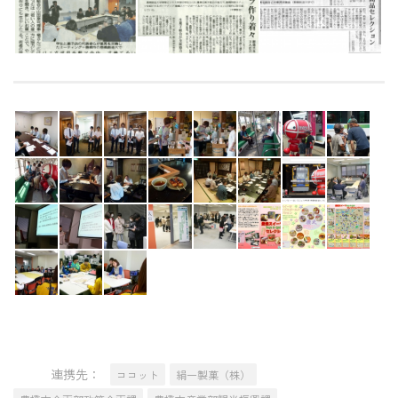
連携先：
ココット
絹一製菓（株）