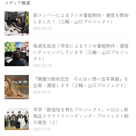
メディア報道
新メンバーによるラジオ番組制作・運営を開始
しました！（三輪・山口プロジェクト）
2026/06/25
毎週生放送！学生によるラジオ番組制作・運営
にチャレンジしています（三輪・山口プロジェ
クト）
2025/02/06
『開園70周年記念 のんほい想い出写真館』を
企画・運営します（三輪・山口プロジェクト）
2024/12/19
本学「創造性を育むプロジェクト」＝SDGｓ新
商品クラウドファンディング・プロジェクト紹
介報告（２）
2022/11/15