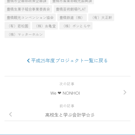
豊橋市企画部政策企画課
豊橋市産業部観光振興課
豊橋生菓子組合事業委員会
豊橋芸術劇場PLAT
豊橋観光コンベンション協会
豊橋鉄道（株）
（有）大正軒
（有）若松園
（株）お亀堂
（株）ボンとらや
（株）マッターホルン
平成25年度プロジェクト一覧に戻る
次の記事
We ❤ NONHOI
前の記事
高校生と学ぶ会計学☆彡