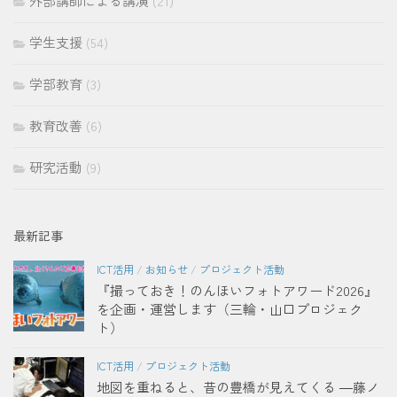
外部講師による講演
(21)
学生支援
(54)
学部教育
(3)
教育改善
(6)
研究活動
(9)
最新記事
ICT活用
/
お知らせ
/
プロジェクト活動
『撮っておき！のんほいフォトアワード2026』
を企画・運営します（三輪・山口プロジェク
ト）
ICT活用
/
プロジェクト活動
地図を重ねると、昔の豊橋が見えてくる ―藤ノ