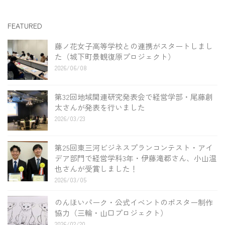
FEATURED
藤ノ花女子高等学校との連携がスタートしまし
た（城下町景観復原プロジェクト）
2026/06/08
第32回地域関連研究発表会で経営学部・尾藤創
太さんが発表を行いました
2026/03/23
第25回東三河ビジネスプランコンテスト・アイ
デア部門で経営学科3年・伊藤滝都さん、小山温
也さんが受賞しました！
2026/03/05
のんほいパーク・公式イベントのポスター制作
協力（三輪・山口プロジェクト）
2026/02/20