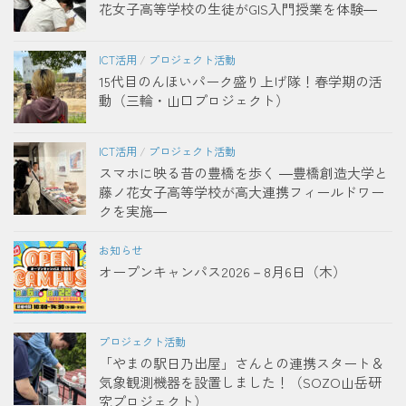
花女子高等学校の生徒がGIS入門授業を体験―
ICT活用
/
プロジェクト活動
15代目のんほいパーク盛り上げ隊！春学期の活
動（三輪・山口プロジェクト）
ICT活用
/
プロジェクト活動
スマホに映る昔の豊橋を歩く ―豊橋創造大学と
藤ノ花女子高等学校が高大連携フィールドワー
クを実施―
お知らせ
オープンキャンパス2026－8月6日（木）
プロジェクト活動
「やまの駅日乃出屋」さんとの連携スタート＆
気象観測機器を設置しました！（SOZO山岳研
究プロジェクト）