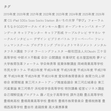
タグ
2019年度
2020年度
2021年度
2022年度
2023年度
2024年度
2025年度
2026年
度
CG
iPad
SDGs
Sozo Socks Station
あいちの大学『学び』フォーラム
まちなかSOZOサークル
イオンモール豊川
オープンキャンパス
オープ
ンデータ
キャリアセンター
キャリア形成
ケーブルテレビ
サマカレ
サ
ークルインタビュー
デザイン
ビブリオバトル
フリーペーパー
フレッ
シュマンスクール
プログラミング
プロジェクトマネジメント
メンタル
タフネス講座
ラジオ
ラーニングフェスタ
一般社団法人火Okoshi
三ケ日
高等学校
中部ガス不動産
会計
公開講座
卒業研究
名古屋国税局
夢ナビ
大学教育改革フォーラム
学会発表等
就業体験講座
岡崎商業高等学校
市民大学トラム
平成23年度
平成24年度
平成25年度
平成26年度
平成27年
度
平成28年度
平成29年度
平成30年度
愛知県教育委員会
教育力向上研
修会
新聞報道
東三河スタートアップ推進協議会
東三河広域連合
東三
河産業論
東三河県庁
浜松修学舎高等学校
特別講義
経営ビジネス講座
自己理解促進プログラム
藤ノ花女子高等学校
課外活動
豊丘高等学校
豊橋南高校
豊橋商業高等学校
豊橋市
豊橋市教育委員会
豊橋税務署
豊
橋西高等学校
豊田市
遠隔授業
高大連携事業