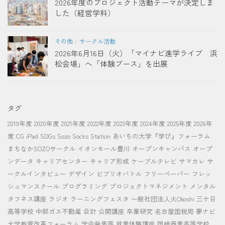
2026年度のプロジェクト活動テーマが決定しま
した（経営学科）
その他
/
サークル活動
2026年6月16日（火）「マイナビ進学ライブ 浜
松会場」へ「体験ブース」を出展
タグ
2019年度
2020年度
2021年度
2022年度
2023年度
2024年度
2025年度
2026年
度
CG
iPad
SDGs
Sozo Socks Station
あいちの大学『学び』フォーラム
まちなかSOZOサークル
イオンモール豊川
オープンキャンパス
オープ
ンデータ
キャリアセンター
キャリア形成
ケーブルテレビ
サマカレ
サ
ークルインタビュー
デザイン
ビブリオバトル
フリーペーパー
フレッ
シュマンスクール
プログラミング
プロジェクトマネジメント
メンタル
タフネス講座
ラジオ
ラーニングフェスタ
一般社団法人火Okoshi
三ケ日
高等学校
中部ガス不動産
会計
公開講座
卒業研究
名古屋国税局
夢ナビ
大学教育改革フォーラム
学会発表等
就業体験講座
岡崎商業高等学校