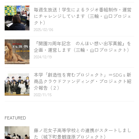
毎週生放送！学生によるラジオ番組制作・運営
にチャレンジしています（三輪・山口プロジェ
クト）
2025/02/06
『開園70周年記念 のんほい想い出写真館』を
企画・運営します（三輪・山口プロジェクト）
2024/12/19
本学「創造性を育むプロジェクト」＝SDGｓ新
商品クラウドファンディング・プロジェクト紹
介報告（２）
2022/11/15
FEATURED
藤ノ花女子高等学校との連携がスタートしまし
た（城下町景観復原プロジェクト）