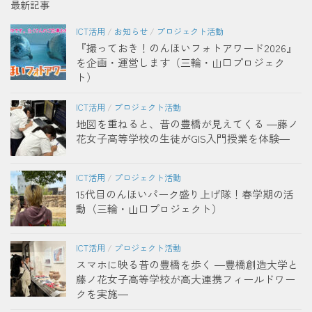
最新記事
ICT活用
/
お知らせ
/
プロジェクト活動
『撮っておき！のんほいフォトアワード2026』
を企画・運営します（三輪・山口プロジェク
ト）
ICT活用
/
プロジェクト活動
地図を重ねると、昔の豊橋が見えてくる ―藤ノ
花女子高等学校の生徒がGIS入門授業を体験―
ICT活用
/
プロジェクト活動
15代目のんほいパーク盛り上げ隊！春学期の活
動（三輪・山口プロジェクト）
ICT活用
/
プロジェクト活動
スマホに映る昔の豊橋を歩く ―豊橋創造大学と
藤ノ花女子高等学校が高大連携フィールドワー
クを実施―