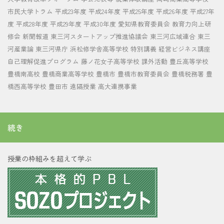
市民大学トラム
平成23年度
平成24年度
平成25年度
平成26年度
平成27年
度
平成28年度
平成29年度
平成30年度
愛知県教育委員会
教育力向上研
修会
新聞報道
東三河スタートアップ推進協議会
東三河広域連合
東三
河産業論
東三河県庁
浜松修学舎高等学校
特別講義
経営ビジネス講座
自己理解促進プログラム
藤ノ花女子高等学校
課外活動
豊丘高等学校
豊橋南高校
豊橋商業高等学校
豊橋市
豊橋市教育委員会
豊橋税務署
豊
橋西高等学校
豊田市
遠隔授業
高大連携事業
続き
授業の枠組みを超えて学ぶ