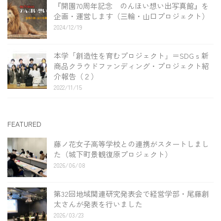
『開園70周年記念 のんほい想い出写真館』を
企画・運営します（三輪・山口プロジェクト）
2024/12/19
本学「創造性を育むプロジェクト」＝SDGｓ新
商品クラウドファンディング・プロジェクト紹
介報告（２）
2022/11/15
FEATURED
藤ノ花女子高等学校との連携がスタートしまし
た（城下町景観復原プロジェクト）
2026/06/08
第32回地域関連研究発表会で経営学部・尾藤創
太さんが発表を行いました
2026/03/23