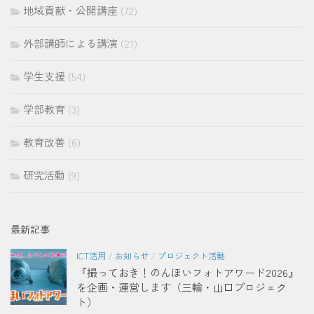
地域貢献・公開講座
(72)
外部講師による講演
(21)
学生支援
(54)
学部教育
(3)
教育改善
(6)
研究活動
(9)
最新記事
ICT活用
/
お知らせ
/
プロジェクト活動
『撮っておき！のんほいフォトアワード2026』
を企画・運営します（三輪・山口プロジェク
ト）