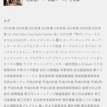
タグ
2019年度
2020年度
2021年度
2022年度
2023年度
2024年度
2025年度
2026年
度
CG
iPad
SDGs
Sozo Socks Station
あいちの大学『学び』フォーラム
まちなかSOZOサークル
イオンモール豊川
オープンキャンパス
オープ
ンデータ
キャリアセンター
キャリア形成
ケーブルテレビ
サマカレ
サ
ークルインタビュー
デザイン
ビブリオバトル
フリーペーパー
フレッ
シュマンスクール
プログラミング
プロジェクトマネジメント
メンタル
タフネス講座
ラジオ
ラーニングフェスタ
一般社団法人火Okoshi
三ケ日
高等学校
中部ガス不動産
会計
公開講座
卒業研究
名古屋国税局
夢ナビ
大学教育改革フォーラム
学会発表等
就業体験講座
岡崎商業高等学校
市民大学トラム
平成23年度
平成24年度
平成25年度
平成26年度
平成27年
度
平成28年度
平成29年度
平成30年度
愛知県教育委員会
教育力向上研
修会
新聞報道
東三河スタートアップ推進協議会
東三河広域連合
東三
河産業論
東三河県庁
浜松修学舎高等学校
特別講義
経営ビジネス講座
自己理解促進プログラム
藤ノ花女子高等学校
課外活動
豊丘高等学校