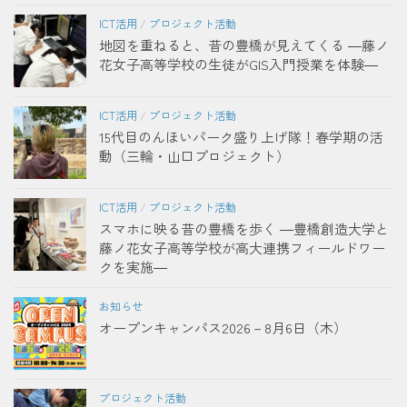
ICT活用
/
プロジェクト活動
地図を重ねると、昔の豊橋が見えてくる ―藤ノ
花女子高等学校の生徒がGIS入門授業を体験―
ICT活用
/
プロジェクト活動
15代目のんほいパーク盛り上げ隊！春学期の活
動（三輪・山口プロジェクト）
ICT活用
/
プロジェクト活動
スマホに映る昔の豊橋を歩く ―豊橋創造大学と
藤ノ花女子高等学校が高大連携フィールドワー
クを実施―
お知らせ
オープンキャンパス2026－8月6日（木）
プロジェクト活動