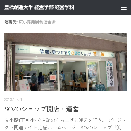
コンテンツへスキップ
連携先:
広小路発展会連合会
2013/02/10
SOZOショップ開店・運営
広小路1丁目2区で店舗の立ち上げと運営を行う。 プロジェ
クト関連サイト 店舗ホームページ – SOZOショップ『笑