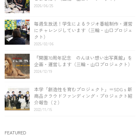
2026/06/25
毎週生放送！学生によるラジオ番組制作・運営
にチャレンジしています（三輪・山口プロジェ
クト）
2025/02/06
『開園70周年記念 のんほい想い出写真館』を
企画・運営します（三輪・山口プロジェクト）
2024/12/19
本学「創造性を育むプロジェクト」＝SDGｓ新
商品クラウドファンディング・プロジェクト紹
介報告（２）
2022/11/15
FEATURED