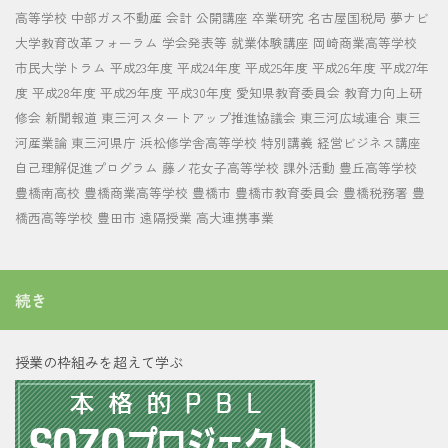
高等学校
中部ガス不動産
会計
公開講座
卒業研究
名古屋国税局
夢ナビ
大学教育改革フォーラム
学会発表等
就業体験講座
岡崎商業高等学校
市民大学トラム
平成23年度
平成24年度
平成25年度
平成26年度
平成27年
度
平成28年度
平成29年度
平成30年度
愛知県教育委員会
教育力向上研
修会
新聞報道
東三河スタートアップ推進協議会
東三河広域連合
東三
河産業論
東三河県庁
浜松修学舎高等学校
特別講義
経営ビジネス講座
自己理解促進プログラム
藤ノ花女子高等学校
課外活動
豊丘高等学校
豊橋南高校
豊橋商業高等学校
豊橋市
豊橋市教育委員会
豊橋税務署
豊
橋西高等学校
豊田市
遠隔授業
高大連携事業
続き
授業の枠組みを超えて学ぶ