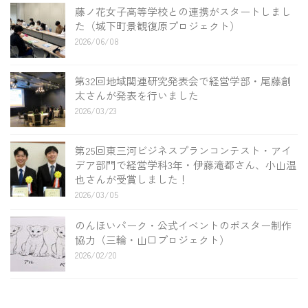
藤ノ花女子高等学校との連携がスタートしまし
た（城下町景観復原プロジェクト）
2026/06/08
第32回地域関連研究発表会で経営学部・尾藤創
太さんが発表を行いました
2026/03/23
第25回東三河ビジネスプランコンテスト・アイ
デア部門で経営学科3年・伊藤滝都さん、小山温
也さんが受賞しました！
2026/03/05
のんほいパーク・公式イベントのポスター制作
協力（三輪・山口プロジェクト）
2026/02/20