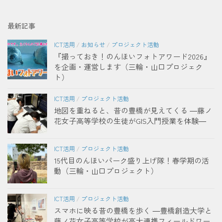
最新記事
ICT活用
/
お知らせ
/
プロジェクト活動
『撮っておき！のんほいフォトアワード2026』
を企画・運営します（三輪・山口プロジェク
ト）
ICT活用
/
プロジェクト活動
地図を重ねると、昔の豊橋が見えてくる ―藤ノ
花女子高等学校の生徒がGIS入門授業を体験―
ICT活用
/
プロジェクト活動
15代目のんほいパーク盛り上げ隊！春学期の活
動（三輪・山口プロジェクト）
ICT活用
/
プロジェクト活動
スマホに映る昔の豊橋を歩く ―豊橋創造大学と
藤ノ花女子高等学校が高大連携フィールドワー