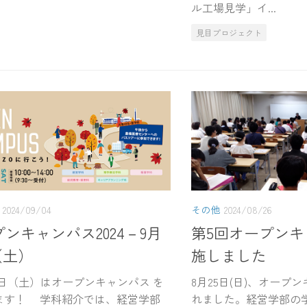
ル工場見学」イ...
見目プロジェクト
2024/09/04
その他
2024/08/26
ンキャンパス2024－9月
第5回オープン
（土）
施しました
1日（土）はオープンキャンパス を
8月25日(日)、オープ
ます！ 学科紹介では、経営学部
れました。経営学部の学