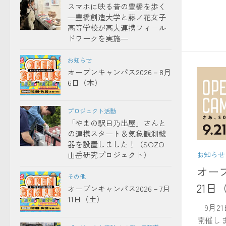
スマホに映る昔の豊橋を歩く
―豊橋創造大学と藤ノ花女子
高等学校が高大連携フィール
ドワークを実施―
お知らせ
オープンキャンパス2026－8月
6日（木）
プロジェクト活動
「やまの駅日乃出屋」さんと
の連携スタート＆気象観測機
器を設置しました！（SOZO
山岳研究プロジェクト）
お知らせ
オープ
その他
21日
オープンキャンパス2026－7月
11日（土）
9月2
開催し