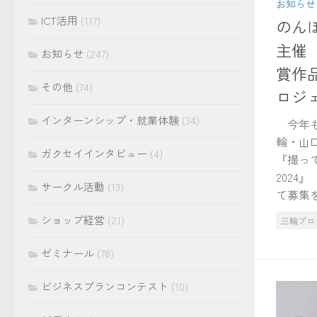
お知らせ
ICT活用
(117)
のん
主催「
お知らせ
(247)
賞作
その他
(74)
ロジ
インターンシップ・就業体験
(34)
今年も
輪・山
ガクセイインタビュー
(4)
『撮っ
2024
サークル活動
(13)
て募集を
ショップ経営
(21)
三輪プロ
ゼミナール
(78)
ビジネスプランコンテスト
(10)