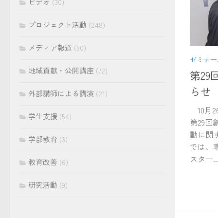
ビデオ
(30)
プロジェクト活動
(248)
メディア報道
(50)
ゼミナー
地域貢献・公開講座
(72)
第2
らせ（
外部講師による講演
(21)
10月2
学生支援
(54)
第29
動に関
学部教育
(3)
では、
スター..
教育改善
(6)
研究活動
(9)