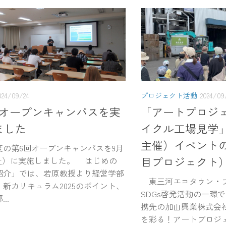
024/09/24
プロジェクト活動
2024/09
回オープンキャンパスを実
「アートプロジェ
ました
イクル工場見学
主催）イベント
の第6回オープンキャンパスを9月
目プロジェクト
（土）に実施しました。 はじめの
紹介」では、若原教授より経営学部
東三河エコタウン・プ
新カリキュラム2025のポイント、
SDGs啓発活動の一環
..
携先の加山興業株式会
を彩る！アートプロジ