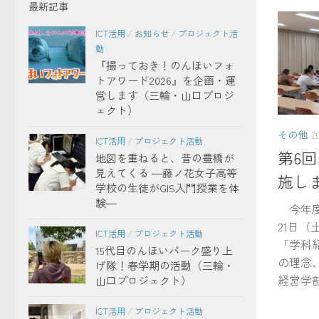
最新記事
ICT活用
/
お知らせ
/
プロジェクト活
動
『撮っておき！のんほいフォ
トアワード2026』を企画・運
営します（三輪・山口プロジ
ェクト）
その他
2
ICT活用
/
プロジェクト活動
第6
地図を重ねると、昔の豊橋が
見えてくる ―藤ノ花女子高等
施し
学校の生徒がGIS入門授業を体
験―
今年度
21日
ICT活用
/
プロジェクト活動
「学科
15代目のんほいパーク盛り上
の理念、
げ隊！春学期の活動（三輪・
経営学部.
山口プロジェクト）
ICT活用
/
プロジェクト活動