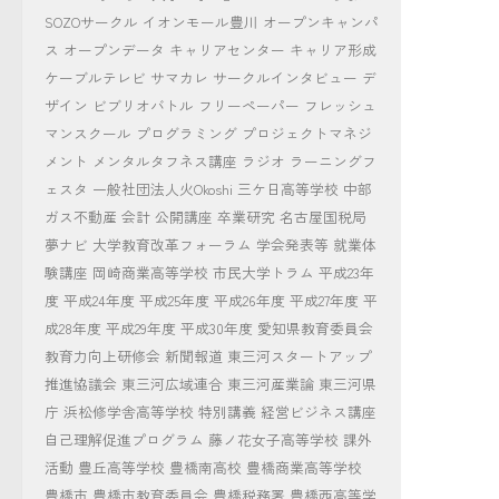
SOZOサークル
イオンモール豊川
オープンキャンパ
ス
オープンデータ
キャリアセンター
キャリア形成
ケーブルテレビ
サマカレ
サークルインタビュー
デ
ザイン
ビブリオバトル
フリーペーパー
フレッシュ
マンスクール
プログラミング
プロジェクトマネジ
メント
メンタルタフネス講座
ラジオ
ラーニングフ
ェスタ
一般社団法人火Okoshi
三ケ日高等学校
中部
ガス不動産
会計
公開講座
卒業研究
名古屋国税局
夢ナビ
大学教育改革フォーラム
学会発表等
就業体
験講座
岡崎商業高等学校
市民大学トラム
平成23年
度
平成24年度
平成25年度
平成26年度
平成27年度
平
成28年度
平成29年度
平成30年度
愛知県教育委員会
教育力向上研修会
新聞報道
東三河スタートアップ
推進協議会
東三河広域連合
東三河産業論
東三河県
庁
浜松修学舎高等学校
特別講義
経営ビジネス講座
自己理解促進プログラム
藤ノ花女子高等学校
課外
活動
豊丘高等学校
豊橋南高校
豊橋商業高等学校
豊橋市
豊橋市教育委員会
豊橋税務署
豊橋西高等学