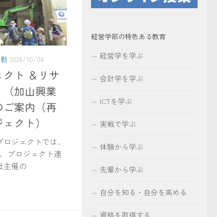
経営学部の特色ある教育
経営学を学ぶ
活動
2024/10/04
クト ＆リサ
会計学を学ぶ
」（加山興業
ICTを学ぶ
のご案内（再
ジェクト）
実戦で学ぶ
ロジェクトでは、
体験から学ぶ
で、プロジェクト連
社主催の
先輩から学ぶ
自分を知る・自分を高める
資格を取得する