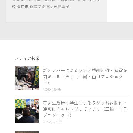
校
豊田市
遠隔授業
高大連携事業
メディア報道
新メンバーによるラジオ番組制作・運営を
開始しました！（三輪・山口プロジェク
ト）
2026/06/25
毎週生放送！学生によるラジオ番組制作・
運営にチャレンジしています（三輪・山口
プロジェクト）
2025/02/06