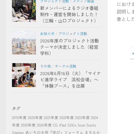
プロジェクト活動
/
メディア報道
におけ
新メンバーによるラジオ番組
説明し
制作・運営を開始しました！
象とした
（三輪・山口プロジェクト）
お知らせ
/
プロジェクト活動
2026年度のプロジェクト活動
テーマが決定しました（経営
学科）
その他
/
サークル活動
2026年6月16日（火）「マイナ
ビ進学ライブ 浜松会場」へ
「体験ブース」を出展
タグ
2019年度
2020年度
2021年度
2022年度
2023年度
2024
年度
2025年度
2026年度
CG
iPad
SDGs
Sozo Socks
Station
あいちの大学『学び』フォーラム
まちなか