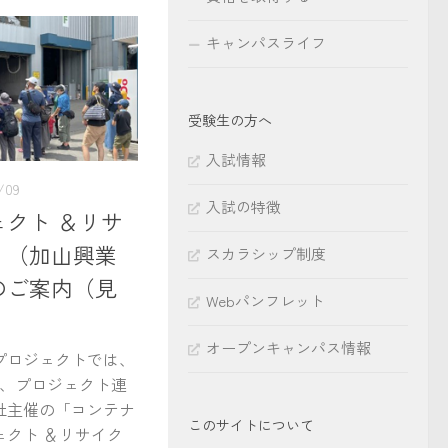
キャンパスライフ
受験生の方へ
入試情報
/09
入試の特徴
クト ＆リサ
」（加山興業
スカラシップ制度
のご案内（見
Webパンフレット
）
オープンキャンパス情報
ロジェクトでは、
で、プロジェクト連
社主催の「コンテナ
このサイトについて
ェクト ＆リサイク