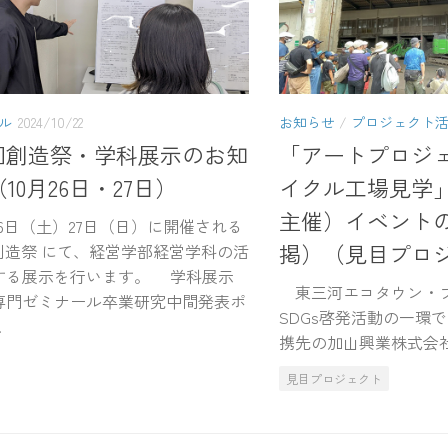
ル
2024/10/22
お知らせ
/
プロジェクト
9回創造祭・学科展示のお知
「アートプロジェ
10月26日・27日）
イクル工場見学
主催）イベント
6日（土）27日（日）に開催される
掲）（見目プロ
回創造祭 にて、経営学部経営学科の活
する展示を行います。 学科展示
東三河エコタウン・プ
専門ゼミナール卒業研究中間発表ポ
SDGs啓発活動の一環
.
携先の加山興業株式会
見目プロジェクト