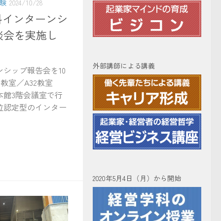
験
2024/10/28
学科インターンシ
談会を実施し
外部講師による講義
ンシップ報告会を10
2教室／A32教室
本館3階会議室で行
位認定型のインター
2020年5月4日（月）から開始