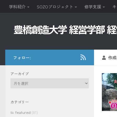
学科紹介
SOZOプロジェクト
修学支援
キ
コンテンツへスキップ
フォロー:
作成
アーカイブ
ア
ー
カ
イ
カテゴリー
ブ
featured
(81)