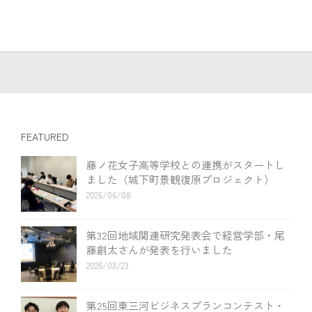
FEATURED
藤ノ花女子高等学校との連携がスタートし
ました（城下町景観復原プロジェクト）
2026/06/08
第32回地域関連研究発表会で経営学部・尾
藤創太さんが発表を行いました
2026/03/23
第25回東三河ビジネスプランコンテスト・