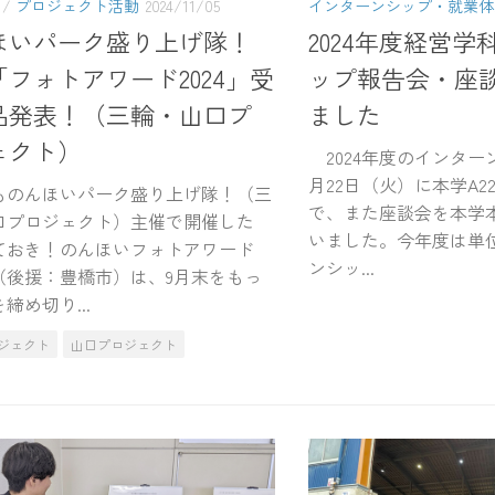
/
プロジェクト活動
2024/11/05
インターンシップ・就業体
ほいパーク盛り上げ隊！
2024年度経営
フォトアワード2024」受
ップ報告会・座
品発表！（三輪・山口プ
ました
ェクト）
2024年度のインター
月22日（火）に本学A2
のんほいパーク盛り上げ隊！（三
で、また座談会を本学
口プロジェクト）主催で開催した
いました。今年度は単
ておき！のんほいフォトアワード
ンシッ...
』（後援：豊橋市）は、9月末をもっ
締め切り...
ジェクト
山口プロジェクト