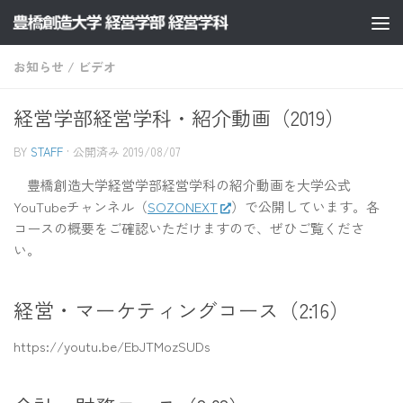
コンテンツへスキップ
お知らせ
/
ビデオ
経営学部経営学科・紹介動画（2019）
BY
STAFF
· 公開済み
2019/08/07
豊橋創造大学経営学部経営学科の紹介動画を大学公式
YouTubeチャンネル（
SOZONEXT
）で公開しています。各
コースの概要をご確認いただけますので、ぜひご覧くださ
い。
経営・マーケティングコース（2:16）
https://youtu.be/EbJTMozSUDs