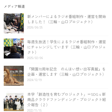
メディア報道
新メンバーによるラジオ番組制作・運営を開始
しました！（三輪・山口プロジェクト）
2026/06/25
毎週生放送！学生によるラジオ番組制作・運営
にチャレンジしています（三輪・山口プロジェ
クト）
2025/02/06
『開園70周年記念 のんほい想い出写真館』を
企画・運営します（三輪・山口プロジェクト）
2024/12/19
本学「創造性を育むプロジェクト」＝SDGｓ新
商品クラウドファンディング・プロジェクト紹
介報告（２）
2022/11/15