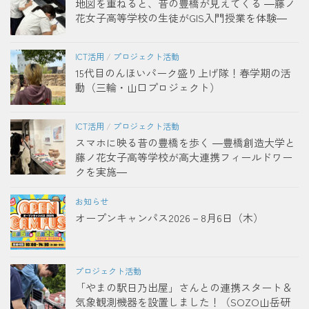
地図を重ねると、昔の豊橋が見えてくる ―藤ノ
花女子高等学校の生徒がGIS入門授業を体験―
ICT活用
/
プロジェクト活動
15代目のんほいパーク盛り上げ隊！春学期の活
動（三輪・山口プロジェクト）
ICT活用
/
プロジェクト活動
スマホに映る昔の豊橋を歩く ―豊橋創造大学と
藤ノ花女子高等学校が高大連携フィールドワー
クを実施―
お知らせ
オープンキャンパス2026－8月6日（木）
プロジェクト活動
「やまの駅日乃出屋」さんとの連携スタート＆
気象観測機器を設置しました！（SOZO山岳研