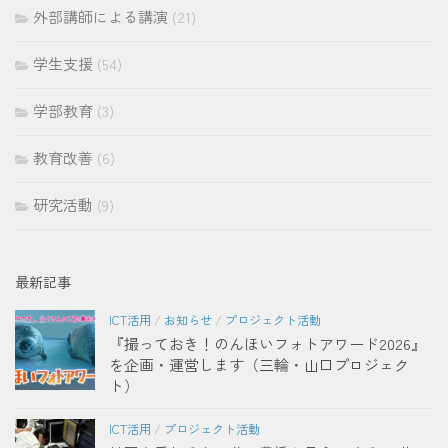
外部講師による講演
(21)
学生支援
(54)
学部教育
(3)
教育改善
(6)
研究活動
(9)
最新記事
ICT活用
/
お知らせ
/
プロジェクト活動
『撮っておき！のんほいフォトアワード2026』
を企画・運営します（三輪・山口プロジェク
ト）
ICT活用
/
プロジェクト活動