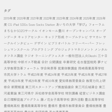
タグ
2019年度
2020年度
2021年度
2022年度
2023年度
2024年度
2025年度
2026年
度
CG
iPad
SDGs
Sozo Socks Station
あいちの大学『学び』フォーラム
まちなかSOZOサークル
イオンモール豊川
オープンキャンパス
オープ
ンデータ
キャリアセンター
キャリア形成
ケーブルテレビ
サマカレ
サ
ークルインタビュー
デザイン
ビブリオバトル
フリーペーパー
フレッ
シュマンスクール
プログラミング
プロジェクトマネジメント
メンタル
タフネス講座
ラジオ
ラーニングフェスタ
一般社団法人火Okoshi
三ケ日
高等学校
中部ガス不動産
会計
公開講座
卒業研究
名古屋国税局
夢ナビ
大学教育改革フォーラム
学会発表等
就業体験講座
岡崎商業高等学校
市民大学トラム
平成23年度
平成24年度
平成25年度
平成26年度
平成27年
度
平成28年度
平成29年度
平成30年度
愛知県教育委員会
教育力向上研
修会
新聞報道
東三河スタートアップ推進協議会
東三河広域連合
東三
河産業論
東三河県庁
浜松修学舎高等学校
特別講義
経営ビジネス講座
自己理解促進プログラム
藤ノ花女子高等学校
課外活動
豊丘高等学校
豊橋南高校
豊橋商業高等学校
豊橋市
豊橋市教育委員会
豊橋税務署
豊
橋西高等学校
豊田市
遠隔授業
高大連携事業