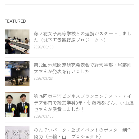
FEATURED
藤ノ花女子高等学校との連携がスタートしまし
た（城下町景観復原プロジェクト）
2026/06/08
第32回地域関連研究発表会で経営学部・尾藤創
太さんが発表を行いました
2026/03/23
第25回東三河ビジネスプランコンテスト・アイ
デア部門で経営学科3年・伊藤滝都さん、小山温
也さんが受賞しました！
2026/03/05
のんほいパーク・公式イベントのポスター制作
協力（三輪・山口プロジェクト）