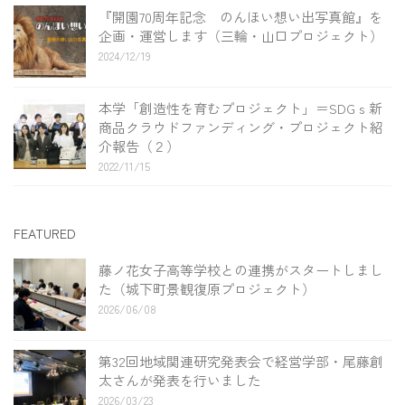
『開園70周年記念 のんほい想い出写真館』を
企画・運営します（三輪・山口プロジェクト）
2024/12/19
本学「創造性を育むプロジェクト」＝SDGｓ新
商品クラウドファンディング・プロジェクト紹
介報告（２）
2022/11/15
FEATURED
藤ノ花女子高等学校との連携がスタートしまし
た（城下町景観復原プロジェクト）
2026/06/08
第32回地域関連研究発表会で経営学部・尾藤創
太さんが発表を行いました
2026/03/23