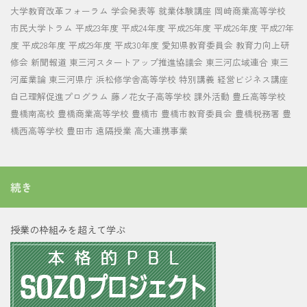
大学教育改革フォーラム
学会発表等
就業体験講座
岡崎商業高等学校
市民大学トラム
平成23年度
平成24年度
平成25年度
平成26年度
平成27年
度
平成28年度
平成29年度
平成30年度
愛知県教育委員会
教育力向上研
修会
新聞報道
東三河スタートアップ推進協議会
東三河広域連合
東三
河産業論
東三河県庁
浜松修学舎高等学校
特別講義
経営ビジネス講座
自己理解促進プログラム
藤ノ花女子高等学校
課外活動
豊丘高等学校
豊橋南高校
豊橋商業高等学校
豊橋市
豊橋市教育委員会
豊橋税務署
豊
橋西高等学校
豊田市
遠隔授業
高大連携事業
続き
授業の枠組みを超えて学ぶ