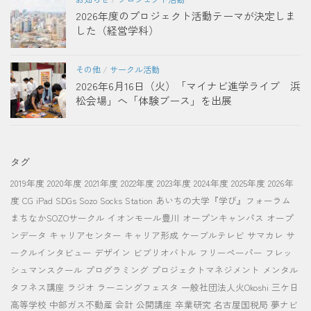
2026年度のプロジェクト活動テーマが決定しま
した（経営学科）
その他
/
サークル活動
2026年6月16日（火）「マイナビ進学ライブ 浜
松会場」へ「体験ブース」を出展
タグ
2019年度
2020年度
2021年度
2022年度
2023年度
2024年度
2025年度
2026年
度
CG
iPad
SDGs
Sozo Socks Station
あいちの大学『学び』フォーラム
まちなかSOZOサークル
イオンモール豊川
オープンキャンパス
オープ
ンデータ
キャリアセンター
キャリア形成
ケーブルテレビ
サマカレ
サ
ークルインタビュー
デザイン
ビブリオバトル
フリーペーパー
フレッ
シュマンスクール
プログラミング
プロジェクトマネジメント
メンタル
タフネス講座
ラジオ
ラーニングフェスタ
一般社団法人火Okoshi
三ケ日
高等学校
中部ガス不動産
会計
公開講座
卒業研究
名古屋国税局
夢ナビ