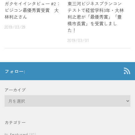
ガクセイインタビュー #2：
東三河ビジネスプランコン
ビジコン最優秀賞受賞 大
テストで経営学科3年・大林
林利之さん
利之君が「最優秀賞」「豊
橋市長賞」を受賞しまし
2019/03/29
た！
2019/03/01
フォロー:
アーカイブ
ア
ー
カ
イ
カテゴリー
ブ
featured
(81)