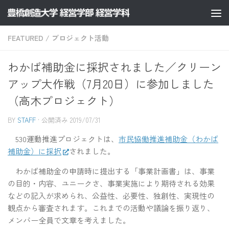
コンテンツへスキップ
FEATURED
/
プロジェクト活動
わかば補助金に採択されました／クリーン
アップ大作戦（7月20日）に参加しました
（高木プロジェクト）
BY
STAFF
· 公開済み
2019/07/31
530運動推進プロジェクトは、
市民協働推進補助金（わかば
補助金）に採択
されました。
わかば補助金の申請時に提出する「事業計画書」は、事業
の目的・内容、ユニークさ、事業実施により期待される効果
などの記入が求められ、公益性、必要性、独創性、実現性の
観点から審査されます。これまでの活動や議論を振り返り、
メンバー全員で文章を考えました。