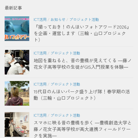
最新記事
ICT活用
/
お知らせ
/
プロジェクト活動
『撮っておき！のんほいフォトアワード2026』
を企画・運営します（三輪・山口プロジェク
ト）
ICT活用
/
プロジェクト活動
地図を重ねると、昔の豊橋が見えてくる ―藤ノ
花女子高等学校の生徒がGIS入門授業を体験―
ICT活用
/
プロジェクト活動
15代目のんほいパーク盛り上げ隊！春学期の活
動（三輪・山口プロジェクト）
ICT活用
/
プロジェクト活動
スマホに映る昔の豊橋を歩く ―豊橋創造大学と
藤ノ花女子高等学校が高大連携フィールドワー
クを実施―