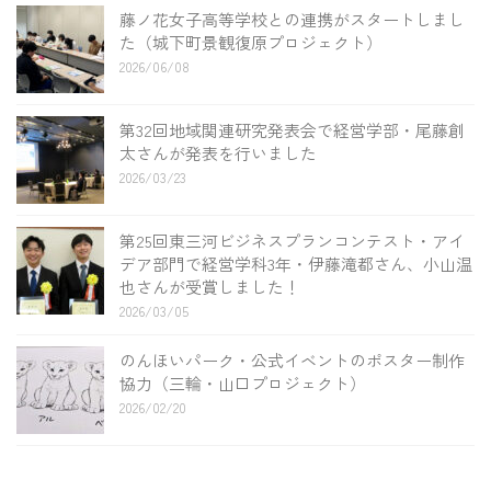
藤ノ花女子高等学校との連携がスタートしまし
た（城下町景観復原プロジェクト）
2026/06/08
第32回地域関連研究発表会で経営学部・尾藤創
太さんが発表を行いました
2026/03/23
第25回東三河ビジネスプランコンテスト・アイ
デア部門で経営学科3年・伊藤滝都さん、小山温
也さんが受賞しました！
2026/03/05
のんほいパーク・公式イベントのポスター制作
協力（三輪・山口プロジェクト）
2026/02/20