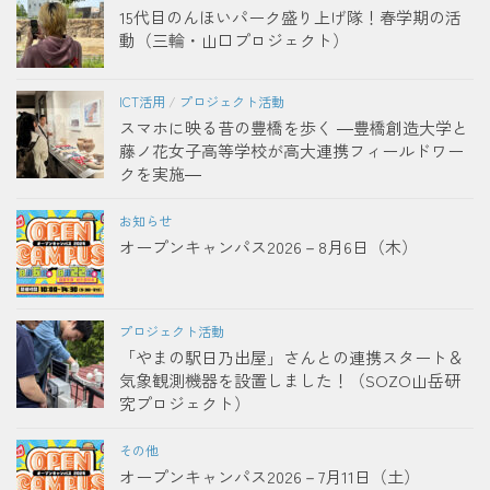
15代目のんほいパーク盛り上げ隊！春学期の活
動（三輪・山口プロジェクト）
ICT活用
/
プロジェクト活動
スマホに映る昔の豊橋を歩く ―豊橋創造大学と
藤ノ花女子高等学校が高大連携フィールドワー
クを実施―
お知らせ
オープンキャンパス2026－8月6日（木）
プロジェクト活動
「やまの駅日乃出屋」さんとの連携スタート＆
気象観測機器を設置しました！（SOZO山岳研
究プロジェクト）
その他
オープンキャンパス2026－7月11日（土）