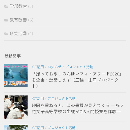
学部教育
(3)
教育改善
(6)
研究活動
(9)
最新記事
ICT活用
/
お知らせ
/
プロジェクト活動
『撮っておき！のんほいフォトアワード2026』
を企画・運営します（三輪・山口プロジェク
ト）
ICT活用
/
プロジェクト活動
地図を重ねると、昔の豊橋が見えてくる ―藤ノ
花女子高等学校の生徒がGIS入門授業を体験―
ICT活用
/
プロジェクト活動