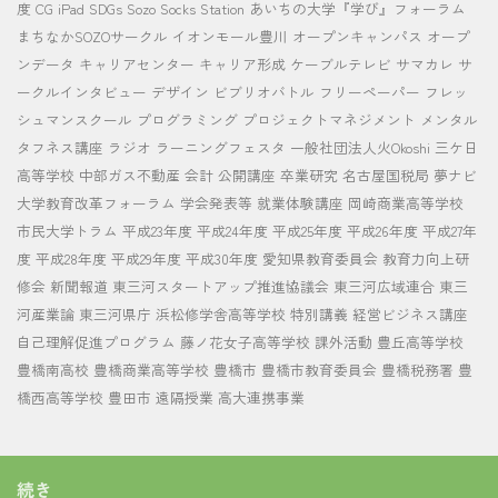
度
CG
iPad
SDGs
Sozo Socks Station
あいちの大学『学び』フォーラム
まちなかSOZOサークル
イオンモール豊川
オープンキャンパス
オープ
ンデータ
キャリアセンター
キャリア形成
ケーブルテレビ
サマカレ
サ
ークルインタビュー
デザイン
ビブリオバトル
フリーペーパー
フレッ
シュマンスクール
プログラミング
プロジェクトマネジメント
メンタル
タフネス講座
ラジオ
ラーニングフェスタ
一般社団法人火Okoshi
三ケ日
高等学校
中部ガス不動産
会計
公開講座
卒業研究
名古屋国税局
夢ナビ
大学教育改革フォーラム
学会発表等
就業体験講座
岡崎商業高等学校
市民大学トラム
平成23年度
平成24年度
平成25年度
平成26年度
平成27年
度
平成28年度
平成29年度
平成30年度
愛知県教育委員会
教育力向上研
修会
新聞報道
東三河スタートアップ推進協議会
東三河広域連合
東三
河産業論
東三河県庁
浜松修学舎高等学校
特別講義
経営ビジネス講座
自己理解促進プログラム
藤ノ花女子高等学校
課外活動
豊丘高等学校
豊橋南高校
豊橋商業高等学校
豊橋市
豊橋市教育委員会
豊橋税務署
豊
橋西高等学校
豊田市
遠隔授業
高大連携事業
続き