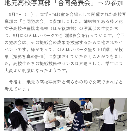
地元高校写真部「合同発表会」への参加
6月2日（土）、本学A24教室を会場として開催された高校写
真部の「合同発表会」に参加しました。姉妹校である藤ノ花
女子高校や豊橋南高校（ほか複数校）の写真部の生徒たち
は、5月にのんほいパークで合同撮影会を行っています。今回
の発表会は、その撮影会の成果を披露するために催されたイ
ベントです。縁があって、のんほいパーク盛り上げ隊！が投
票（撮影写真の評価）に参加させていただくことができまし
た。高校生たちの撮影技術やセンスは素晴らしく、学生には
大変よい刺激になったようです。
今後も、地元の高校写真部と何らかの形で交流できればと
考えています。