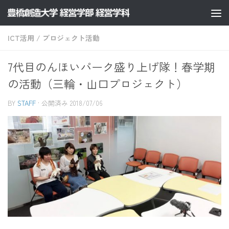
コンテンツへスキップ
ICT活用
/
プロジェクト活動
7代目のんほいパーク盛り上げ隊！春学期
の活動（三輪・山口プロジェクト）
BY
STAFF
· 公開済み
2018/07/06