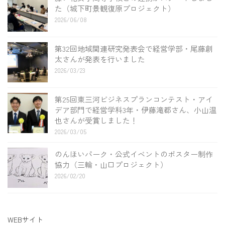
た（城下町景観復原プロジェクト）
2026/06/08
第32回地域関連研究発表会で経営学部・尾藤創
太さんが発表を行いました
2026/03/23
第25回東三河ビジネスプランコンテスト・アイ
デア部門で経営学科3年・伊藤滝都さん、小山温
也さんが受賞しました！
2026/03/05
のんほいパーク・公式イベントのポスター制作
協力（三輪・山口プロジェクト）
2026/02/20
WEBサイト