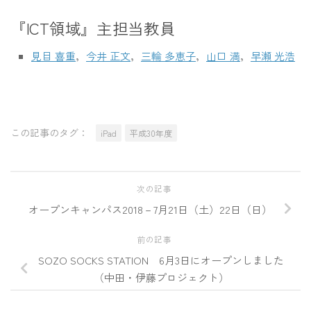
『ICT領域』主担当教員
見目 喜重
，
今井 正文
，
三輪 多恵子
，
山口 満
，
早瀬 光浩
この記事のタグ：
iPad
平成30年度
次の記事
オープンキャンパス2018－7月21日（土）22日（日）
前の記事
SOZO SOCKS STATION 6月3日にオープンしました
（中田・伊藤プロジェクト）