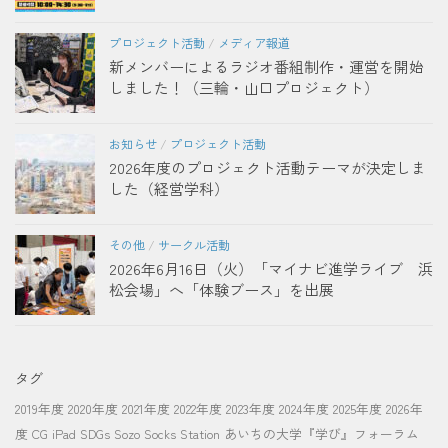
プロジェクト活動
/
メディア報道
新メンバーによるラジオ番組制作・運営を開始
しました！（三輪・山口プロジェクト）
お知らせ
/
プロジェクト活動
2026年度のプロジェクト活動テーマが決定しま
した（経営学科）
その他
/
サークル活動
2026年6月16日（火）「マイナビ進学ライブ 浜
松会場」へ「体験ブース」を出展
タグ
2019年度
2020年度
2021年度
2022年度
2023年度
2024年度
2025年度
2026年
度
CG
iPad
SDGs
Sozo Socks Station
あいちの大学『学び』フォーラム