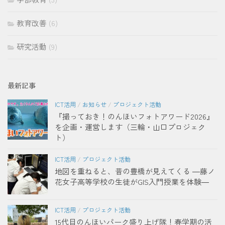
教育改善
(6)
研究活動
(9)
最新記事
ICT活用
/
お知らせ
/
プロジェクト活動
『撮っておき！のんほいフォトアワード2026』
を企画・運営します（三輪・山口プロジェク
ト）
ICT活用
/
プロジェクト活動
地図を重ねると、昔の豊橋が見えてくる ―藤ノ
花女子高等学校の生徒がGIS入門授業を体験―
ICT活用
/
プロジェクト活動
15代目のんほいパーク盛り上げ隊！春学期の活