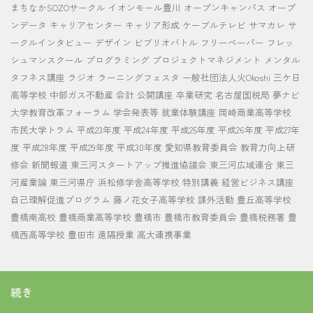
まちなかSOZOサークル
イオンモール豊川
オープンキャンパス
オープ
ンデータ
キャリアセンター
キャリア形成
ケーブルテレビ
サマカレ
サ
ークルインタビュー
デザイン
ビブリオバトル
フリーペーパー
フレッ
シュマンスクール
プログラミング
プロジェクトマネジメント
メンタル
タフネス講座
ラジオ
ラーニングフェスタ
一般社団法人火Okoshi
三ケ日
高等学校
中部ガス不動産
会計
公開講座
卒業研究
名古屋国税局
夢ナビ
大学教育改革フォーラム
学会発表等
就業体験講座
岡崎商業高等学校
市民大学トラム
平成23年度
平成24年度
平成25年度
平成26年度
平成27年
度
平成28年度
平成29年度
平成30年度
愛知県教育委員会
教育力向上研
修会
新聞報道
東三河スタートアップ推進協議会
東三河広域連合
東三
河産業論
東三河県庁
浜松修学舎高等学校
特別講義
経営ビジネス講座
自己理解促進プログラム
藤ノ花女子高等学校
課外活動
豊丘高等学校
豊橋南高校
豊橋商業高等学校
豊橋市
豊橋市教育委員会
豊橋税務署
豊
橋西高等学校
豊田市
遠隔授業
高大連携事業
続き