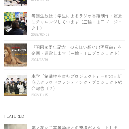
毎週生放送！学生によるラジオ番組制作・運営
にチャレンジしています（三輪・山口プロジェ
クト）
2025/02/06
『開園70周年記念 のんほい想い出写真館』を
企画・運営します（三輪・山口プロジェクト）
2024/12/19
本学「創造性を育むプロジェクト」＝SDGｓ新
商品クラウドファンディング・プロジェクト紹
介報告（２）
2022/11/15
FEATURED
藤ノ花女子高等学校との連携がスタートしまし