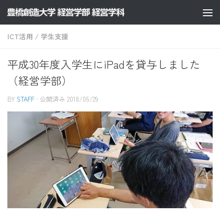
コンテンツへスキップ
ICT活用
/
学生支援
平成30年度入学生にiPadを貸与しました
（経営学部）
BY
STAFF
· 公開済み
2018/06/29