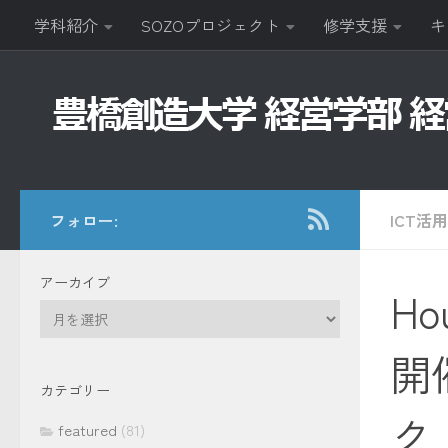
学科紹介
SOZOプロジェクト
修学支援
キ
コンテンツへスキップ
フォロー:
ICT活用
アーカイブ
Ho
ア
ー
開
カ
イ
カテゴリー
ブ
ク
featured
(81)