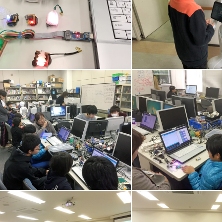
ッチ&Arduinoカー
pepperデモ
uino
午前Arduino2