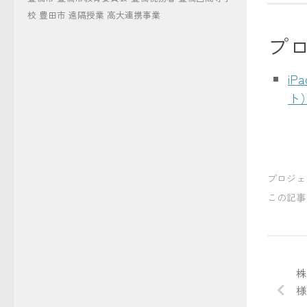
校
豊田市
遠隔授業
高大連携事業
プ
i
ト
プロジェ
この記事
株
様