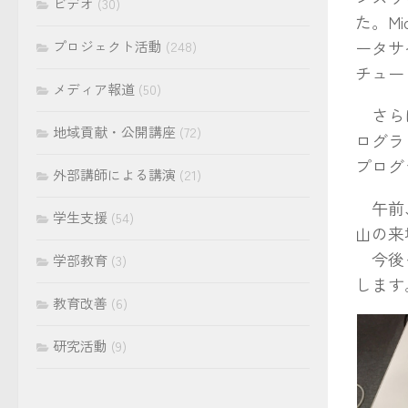
ビデオ
(30)
た。M
ータサイ
プロジェクト活動
(248)
チュー
メディア報道
(50)
さらに
地域貢献・公開講座
(72)
ログラ
プログ
外部講師による講演
(21)
午前、
学生支援
(54)
山の来
今後も
学部教育
(3)
します
教育改善
(6)
研究活動
(9)