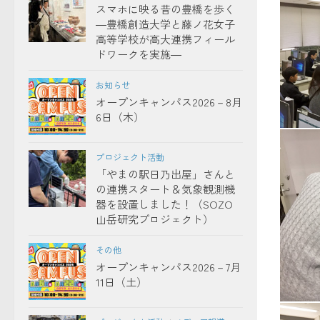
スマホに映る昔の豊橋を歩く
―豊橋創造大学と藤ノ花女子
高等学校が高大連携フィール
ドワークを実施―
お知らせ
オープンキャンパス2026－8月
6日（木）
午前Ho
プロジェクト活動
「やまの駅日乃出屋」さんと
の連携スタート＆気象観測機
器を設置しました！（SOZO
山岳研究プロジェクト）
その他
オープンキャンパス2026－7月
11日（土）
午後Ard