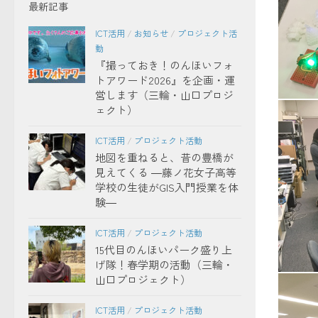
最新記事
ICT活用
/
お知らせ
/
プロジェクト活
動
『撮っておき！のんほいフォ
トアワード2026』を企画・運
営します（三輪・山口プロジ
ェクト）
LEDバ
ICT活用
/
プロジェクト活動
地図を重ねると、昔の豊橋が
見えてくる ―藤ノ花女子高等
学校の生徒がGIS入門授業を体
験―
ICT活用
/
プロジェクト活動
15代目のんほいパーク盛り上
げ隊！春学期の活動（三輪・
山口プロジェクト）
午前Ard
ICT活用
/
プロジェクト活動