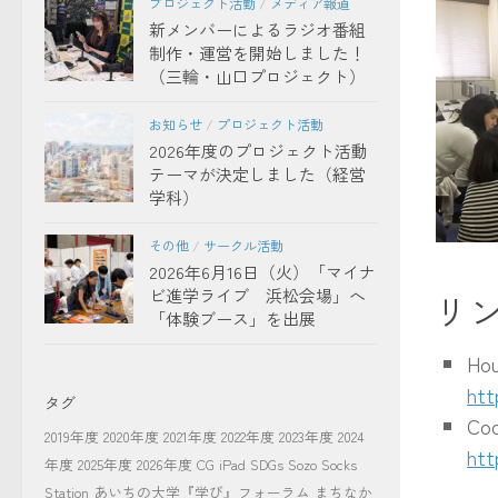
プロジェクト活動
/
メディア報道
新メンバーによるラジオ番組
制作・運営を開始しました！
（三輪・山口プロジェクト）
お知らせ
/
プロジェクト活動
2026年度のプロジェクト活動
テーマが決定しました（経営
学科）
その他
/
サークル活動
午後Ho
2026年6月16日（火）「マイナ
ビ進学ライブ 浜松会場」へ
リ
「体験ブース」を出展
Ho
htt
タグ
Co
2019年度
2020年度
2021年度
2022年度
2023年度
2024
htt
年度
2025年度
2026年度
CG
iPad
SDGs
Sozo Socks
Station
あいちの大学『学び』フォーラム
まちなか