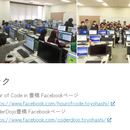
ur of Code全体風景
午後全体記念写真
ンク
ur of Code in 豊橋 Facebookページ
ps://www.facebook.com/hourofcode.toyohashi/
derDojo豊橋 Facebookページ
ps://www.facebook.com/coderdojo.toyohashi/