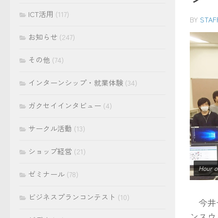
ICT活用
(117)
BY
STAF
お知らせ
(247)
その他
(74)
インターンシップ・就業体験
(34)
ガクセイインタビュー
(4)
サークル活動
(13)
ショップ経営
(21)
Hour
ゼミナール
(78)
ビジネスプランコンテスト
(10)
今井ゼ
ンスウィ