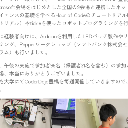
icrosoft会場をはじめとした全国の9会場と連携したネ
エンスの基礎を学べるHour of Codeのチュートリアル教材
トリアル）やtickleを使ったロボットプログラミングを
経験者向けに、Arduinoを利用したLEDバッチ製作や
ミング、Pepperワークショップ（ソフトバンク株式会社Pe
ラム）も行いました。
午後の実施で参加者96名（保護者31名を含む）の参加
場、本当にありがとうございました。
大学にてCoderDojo豊橋を毎週開催していきますの
。