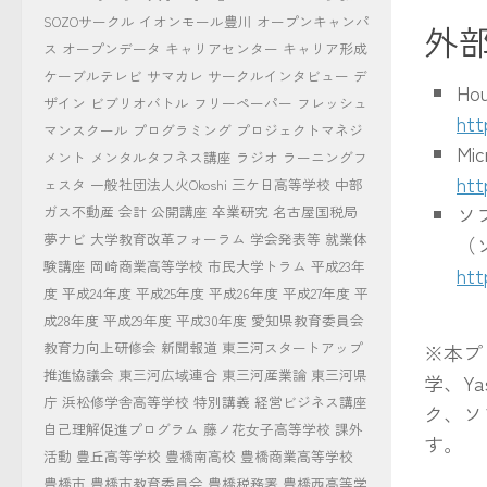
SOZOサークル
イオンモール豊川
オープンキャンパ
外
ス
オープンデータ
キャリアセンター
キャリア形成
ケーブルテレビ
サマカレ
サークルインタビュー
デ
Ho
ザイン
ビブリオバトル
フリーペーパー
フレッシュ
htt
マンスクール
プログラミング
プロジェクトマネジ
Mi
メント
メンタルタフネス講座
ラジオ
ラーニングフ
htt
ェスタ
一般社団法人火Okoshi
三ケ日高等学校
中部
ソ
ガス不動産
会計
公開講座
卒業研究
名古屋国税局
夢ナビ
大学教育改革フォーラム
学会発表等
就業体
（
験講座
岡崎商業高等学校
市民大学トラム
平成23年
htt
度
平成24年度
平成25年度
平成26年度
平成27年度
平
成28年度
平成29年度
平成30年度
愛知県教育委員会
教育力向上研修会
新聞報道
東三河スタートアップ
※本プ
推進協議会
東三河広域連合
東三河産業論
東三河県
学、Y
庁
浜松修学舎高等学校
特別講義
経営ビジネス講座
ク、ソ
自己理解促進プログラム
藤ノ花女子高等学校
課外
す。
活動
豊丘高等学校
豊橋南高校
豊橋商業高等学校
豊橋市
豊橋市教育委員会
豊橋税務署
豊橋西高等学