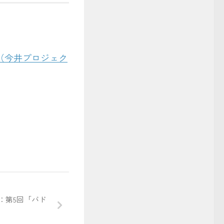
（今井プロジェク
事
：第5回「バド
」