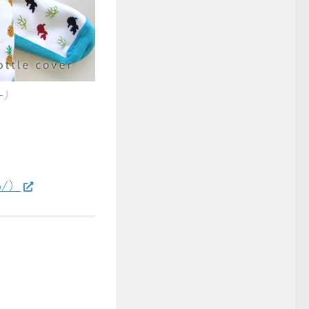
ー）
p/）