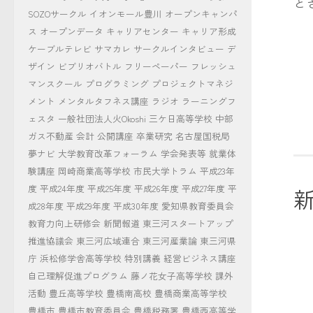
と
SOZOサークル
イオンモール豊川
オープンキャンパ
ス
オープンデータ
キャリアセンター
キャリア形成
ケーブルテレビ
サマカレ
サークルインタビュー
デ
ザイン
ビブリオバトル
フリーペーパー
フレッシュ
マンスクール
プログラミング
プロジェクトマネジ
メント
メンタルタフネス講座
ラジオ
ラーニングフ
ェスタ
一般社団法人火Okoshi
三ケ日高等学校
中部
ガス不動産
会計
公開講座
卒業研究
名古屋国税局
夢ナビ
大学教育改革フォーラム
学会発表等
就業体
験講座
岡崎商業高等学校
市民大学トラム
平成23年
度
平成24年度
平成25年度
平成26年度
平成27年度
平
新
成28年度
平成29年度
平成30年度
愛知県教育委員会
教育力向上研修会
新聞報道
東三河スタートアップ
推進協議会
東三河広域連合
東三河産業論
東三河県
庁
浜松修学舎高等学校
特別講義
経営ビジネス講座
自己理解促進プログラム
藤ノ花女子高等学校
課外
活動
豊丘高等学校
豊橋南高校
豊橋商業高等学校
豊橋市
豊橋市教育委員会
豊橋税務署
豊橋西高等学