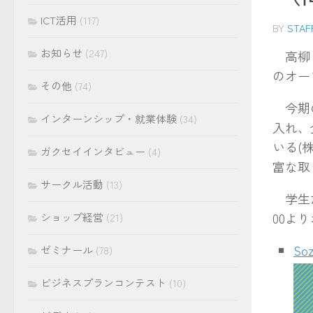
ICT活用
(117)
BY
STAF
お知らせ
(247)
高柳・
のオー
その他
(74)
今期の
インターンシップ・就業体験
(34)
入れ、
いる(
ガクセイインタビュー
(4)
富な取
サークル活動
(13)
学生たち
00よ
ショップ経営
(21)
So
ゼミナール
(78)
ビジネスプランコンテスト
(10)