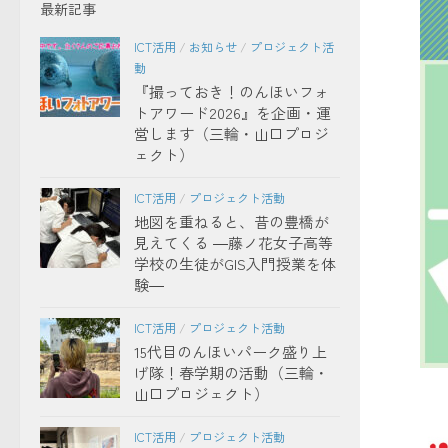
最新記事
ICT活用
/
お知らせ
/
プロジェクト活
動
『撮っておき！のんほいフォ
トアワード2026』を企画・運
営します（三輪・山口プロジ
ェクト）
ICT活用
/
プロジェクト活動
地図を重ねると、昔の豊橋が
見えてくる ―藤ノ花女子高等
学校の生徒がGIS入門授業を体
験―
ICT活用
/
プロジェクト活動
15代目のんほいパーク盛り上
げ隊！春学期の活動（三輪・
山口プロジェクト）
ICT活用
/
プロジェクト活動