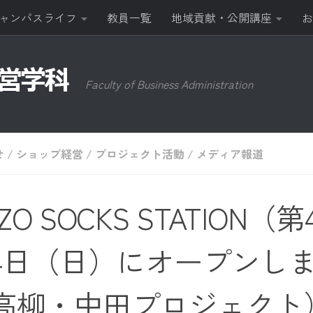
ャンパスライフ
教員一覧
地域貢献・公開講座
お
Faculty of Business Administration
せ
/
ショップ経営
/
プロジェクト活動
/
メディア報道
ZO SOCKS STATION（
4日（日）にオープンし
高柳・中田プロジェクト