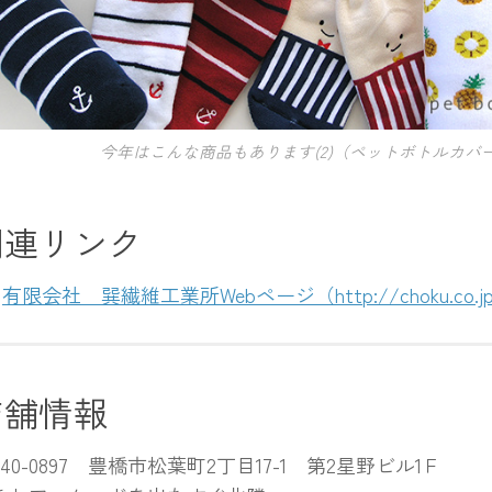
今年はこんな商品もあります(2)（ペットボトルカバ
関連リンク
有限会社 巽繊維工業所Webページ（http://choku.co.j
店舗情報
40-0897 豊橋市松葉町2丁目17-1 第2星野ビル1Ｆ