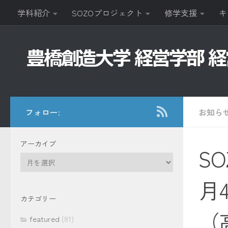
学科紹介
SOZOプロジェクト
修学支援
キ
コンテンツへスキップ
フォロー:
お知ら
アーカイブ
SO
ア
ー
月
カ
イ
カテゴリー
ブ
（
featured
(81)