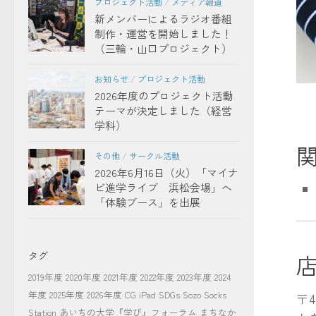
プロジェクト活動
/
メディア報道
新メンバーによるラジオ番組
制作・運営を開始しました！
（三輪・山口プロジェクト）
お知らせ
/
プロジェクト活動
2026年度のプロジェクト活動
テーマが決定しました（経営
学科）
その他
/
サークル活動
2026年6月16日（火）「マイナ
ビ進学ライブ 浜松会場」へ
「体験ブース」を出展
タグ
2019年度
2020年度
2021年度
2022年度
2023年度
2024
年度
2025年度
2026年度
CG
iPad
SDGs
Sozo Socks
〒4
Station
あいちの大学『学び』フォーラム
まちなか