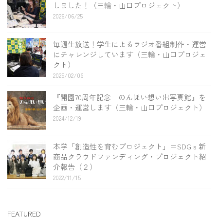
しました！（三輪・山口プロジェクト）
2026/06/25
毎週生放送！学生によるラジオ番組制作・運営
にチャレンジしています（三輪・山口プロジェ
クト）
2025/02/06
『開園70周年記念 のんほい想い出写真館』を
企画・運営します（三輪・山口プロジェクト）
2024/12/19
本学「創造性を育むプロジェクト」＝SDGｓ新
商品クラウドファンディング・プロジェクト紹
介報告（２）
2022/11/15
FEATURED