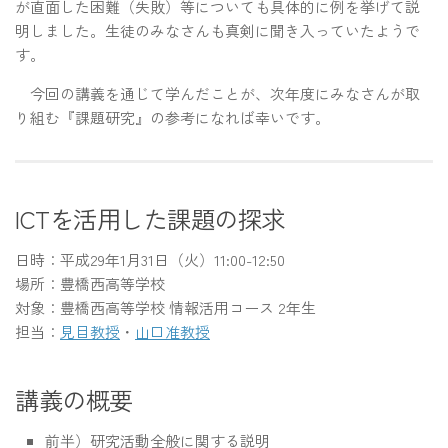
が直面した困難（失敗）等についても具体的に例を挙げて説
明しました。生徒のみなさんも真剣に聞き入っていたようで
す。
今回の講義を通じて学んだことが、次年度にみなさんが取
り組む『課題研究』の参考になれば幸いです。
ICTを活用した課題の探求
日時：平成29年1月31日（火）11:00-12:50
場所：豊橋西高等学校
対象：豊橋西高等学校 情報活用コース 2年生
担当：
見目教授
・
山口准教授
講義の概要
前半）研究活動全般に関する説明