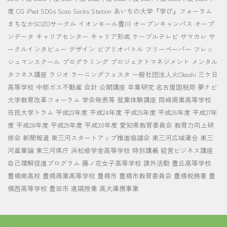
度
CG
iPad
SDGs
Sozo Socks Station
あいちの大学『学び』フォーラム
まちなかSOZOサークル
イオンモール豊川
オープンキャンパス
オープ
ンデータ
キャリアセンター
キャリア形成
ケーブルテレビ
サマカレ
サ
ークルインタビュー
デザイン
ビブリオバトル
フリーペーパー
フレッ
シュマンスクール
プログラミング
プロジェクトマネジメント
メンタル
タフネス講座
ラジオ
ラーニングフェスタ
一般社団法人火Okoshi
三ケ日
高等学校
中部ガス不動産
会計
公開講座
卒業研究
名古屋国税局
夢ナビ
大学教育改革フォーラム
学会発表等
就業体験講座
岡崎商業高等学校
市民大学トラム
平成23年度
平成24年度
平成25年度
平成26年度
平成27年
度
平成28年度
平成29年度
平成30年度
愛知県教育委員会
教育力向上研
修会
新聞報道
東三河スタートアップ推進協議会
東三河広域連合
東三
河産業論
東三河県庁
浜松修学舎高等学校
特別講義
経営ビジネス講座
自己理解促進プログラム
藤ノ花女子高等学校
課外活動
豊丘高等学校
豊橋南高校
豊橋商業高等学校
豊橋市
豊橋市教育委員会
豊橋税務署
豊
橋西高等学校
豊田市
遠隔授業
高大連携事業