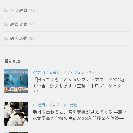
学部教育
(3)
教育改善
(6)
研究活動
(9)
最新記事
ICT活用
/
お知らせ
/
プロジェクト活動
『撮っておき！のんほいフォトアワード2026』
を企画・運営します（三輪・山口プロジェク
ト）
ICT活用
/
プロジェクト活動
地図を重ねると、昔の豊橋が見えてくる ―藤ノ
花女子高等学校の生徒がGIS入門授業を体験―