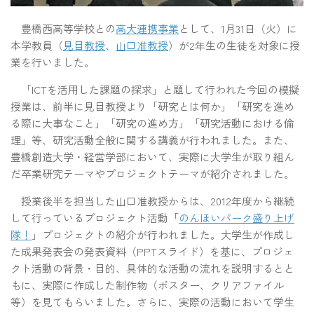
豊橋西高等学校との
高大連携事業
として、1月31日（火）に
本学教員（
見目教授
、
山口准教授
）が2年生の生徒を対象に授
業を行いました。
「ICTを活用した課題の探求」と題して行われた今回の模擬
授業は、前半に見目教授より「研究とは何か」「研究を進め
る際に大事なこと」「研究の進め方」「研究活動における倫
理」等、研究活動全般に関する講義が行われました。また、
豊橋創造大学・経営学部において、実際に大学生が取り組ん
だ卒業研究テーマやプロジェクトテーマが紹介されました。
授業後半を担当した山口准教授からは、2012年度から継続
して行っているプロジェクト活動「
のんほいパーク盛り上げ
隊！
」プロジェクトの紹介が行われました。大学生が作成し
た成果発表会の発表資料（PPTスライド）を基に、プロジェ
クト活動の背景・目的、具体的な活動の流れを説明するとと
もに、実際に作成した制作物（ポスター、クリアファイル
等）を見てもらいました。さらに、実際の活動において学生