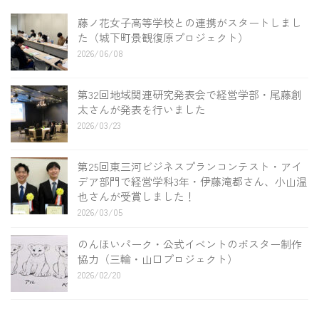
藤ノ花女子高等学校との連携がスタートしまし
た（城下町景観復原プロジェクト）
2026/06/08
第32回地域関連研究発表会で経営学部・尾藤創
太さんが発表を行いました
2026/03/23
第25回東三河ビジネスプランコンテスト・アイ
デア部門で経営学科3年・伊藤滝都さん、小山温
也さんが受賞しました！
2026/03/05
のんほいパーク・公式イベントのポスター制作
協力（三輪・山口プロジェクト）
2026/02/20