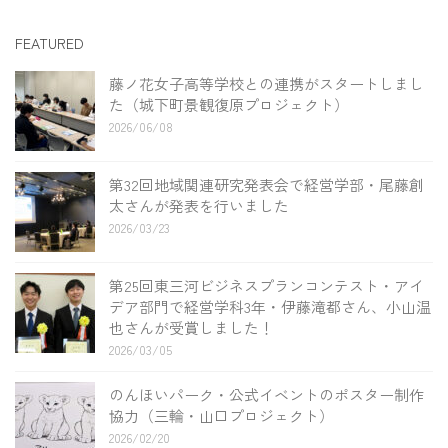
FEATURED
藤ノ花女子高等学校との連携がスタートしまし
た（城下町景観復原プロジェクト）
2026/06/08
第32回地域関連研究発表会で経営学部・尾藤創
太さんが発表を行いました
2026/03/23
第25回東三河ビジネスプランコンテスト・アイ
デア部門で経営学科3年・伊藤滝都さん、小山温
也さんが受賞しました！
2026/03/05
のんほいパーク・公式イベントのポスター制作
協力（三輪・山口プロジェクト）
2026/02/20