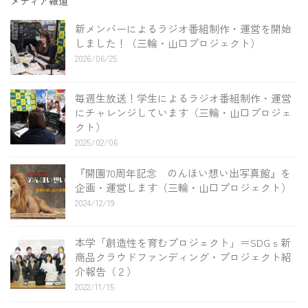
メディア報道
新メンバーによるラジオ番組制作・運営を開始
しました！（三輪・山口プロジェクト）
2026/06/25
毎週生放送！学生によるラジオ番組制作・運営
にチャレンジしています（三輪・山口プロジェ
クト）
2025/02/06
『開園70周年記念 のんほい想い出写真館』を
企画・運営します（三輪・山口プロジェクト）
2024/12/19
本学「創造性を育むプロジェクト」＝SDGｓ新
商品クラウドファンディング・プロジェクト紹
介報告（２）
2022/11/15