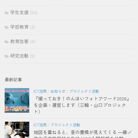
学生支援
(54)
学部教育
(3)
教育改善
(6)
研究活動
(9)
最新記事
ICT活用
/
お知らせ
/
プロジェクト活動
『撮っておき！のんほいフォトアワード2026』
を企画・運営します（三輪・山口プロジェク
ト）
ICT活用
/
プロジェクト活動
地図を重ねると、昔の豊橋が見えてくる ―藤ノ