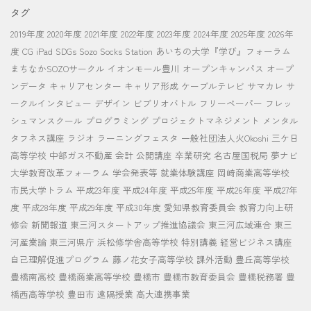
タグ
2019年度
2020年度
2021年度
2022年度
2023年度
2024年度
2025年度
2026年
度
CG
iPad
SDGs
Sozo Socks Station
あいちの大学『学び』フォーラム
まちなかSOZOサークル
イオンモール豊川
オープンキャンパス
オープ
ンデータ
キャリアセンター
キャリア形成
ケーブルテレビ
サマカレ
サ
ークルインタビュー
デザイン
ビブリオバトル
フリーペーパー
フレッ
シュマンスクール
プログラミング
プロジェクトマネジメント
メンタル
タフネス講座
ラジオ
ラーニングフェスタ
一般社団法人火Okoshi
三ケ日
高等学校
中部ガス不動産
会計
公開講座
卒業研究
名古屋国税局
夢ナビ
大学教育改革フォーラム
学会発表等
就業体験講座
岡崎商業高等学校
市民大学トラム
平成23年度
平成24年度
平成25年度
平成26年度
平成27年
度
平成28年度
平成29年度
平成30年度
愛知県教育委員会
教育力向上研
修会
新聞報道
東三河スタートアップ推進協議会
東三河広域連合
東三
河産業論
東三河県庁
浜松修学舎高等学校
特別講義
経営ビジネス講座
自己理解促進プログラム
藤ノ花女子高等学校
課外活動
豊丘高等学校
豊橋南高校
豊橋商業高等学校
豊橋市
豊橋市教育委員会
豊橋税務署
豊
橋西高等学校
豊田市
遠隔授業
高大連携事業