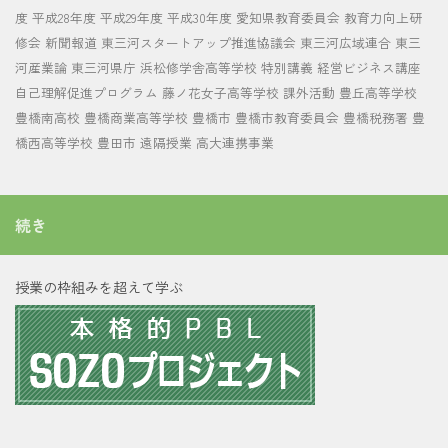
度
平成28年度
平成29年度
平成30年度
愛知県教育委員会
教育力向上研
修会
新聞報道
東三河スタートアップ推進協議会
東三河広域連合
東三
河産業論
東三河県庁
浜松修学舎高等学校
特別講義
経営ビジネス講座
自己理解促進プログラム
藤ノ花女子高等学校
課外活動
豊丘高等学校
豊橋南高校
豊橋商業高等学校
豊橋市
豊橋市教育委員会
豊橋税務署
豊
橋西高等学校
豊田市
遠隔授業
高大連携事業
続き
授業の枠組みを超えて学ぶ