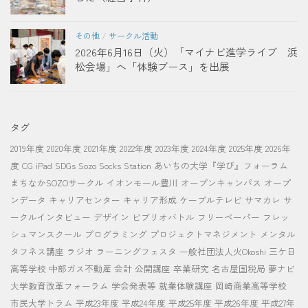
その他
/
サークル活動
2026年6月16日（火）「マイナビ進学ライブ 浜
松会場」へ「体験ブース」を出展
タグ
2019年度
2020年度
2021年度
2022年度
2023年度
2024年度
2025年度
2026年
度
CG
iPad
SDGs
Sozo Socks Station
あいちの大学『学び』フォーラム
まちなかSOZOサークル
イオンモール豊川
オープンキャンパス
オープ
ンデータ
キャリアセンター
キャリア形成
ケーブルテレビ
サマカレ
サ
ークルインタビュー
デザイン
ビブリオバトル
フリーペーパー
フレッ
シュマンスクール
プログラミング
プロジェクトマネジメント
メンタル
タフネス講座
ラジオ
ラーニングフェスタ
一般社団法人火Okoshi
三ケ日
高等学校
中部ガス不動産
会計
公開講座
卒業研究
名古屋国税局
夢ナビ
大学教育改革フォーラム
学会発表等
就業体験講座
岡崎商業高等学校
市民大学トラム
平成23年度
平成24年度
平成25年度
平成26年度
平成27年