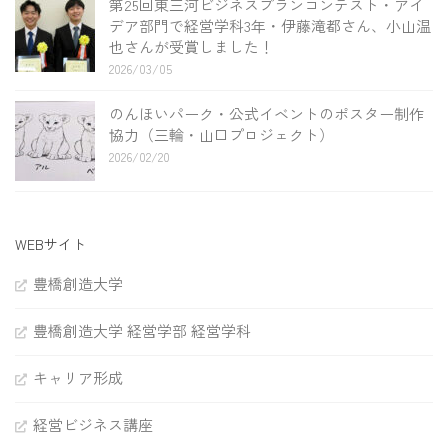
第25回東三河ビジネスプランコンテスト・アイ
デア部門で経営学科3年・伊藤滝都さん、小山温
也さんが受賞しました！
2026/03/05
のんほいパーク・公式イベントのポスター制作
協力（三輪・山口プロジェクト）
2026/02/20
WEBサイト
豊橋創造大学
豊橋創造大学 経営学部 経営学科
キャリア形成
経営ビジネス講座