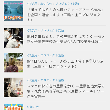
ICT活用
/
お知らせ
/
プロジェクト活動
『撮っておき！のんほいフォトアワード2026』
を企画・運営します（三輪・山口プロジェク
ト）
ICT活用
/
プロジェクト活動
地図を重ねると、昔の豊橋が見えてくる ―藤ノ
花女子高等学校の生徒がGIS入門授業を体験―
ICT活用
/
プロジェクト活動
15代目のんほいパーク盛り上げ隊！春学期の活
動（三輪・山口プロジェクト）
ICT活用
/
プロジェクト活動
スマホに映る昔の豊橋を歩く ―豊橋創造大学と
藤ノ花女子高等学校が高大連携フィールドワー
クを実施―
お知らせ