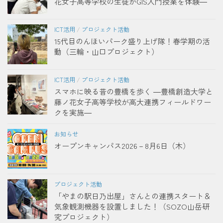
花女子高等学校の生徒がGIS入門授業を体験―
ICT活用
/
プロジェクト活動
15代目のんほいパーク盛り上げ隊！春学期の活
動（三輪・山口プロジェクト）
ICT活用
/
プロジェクト活動
スマホに映る昔の豊橋を歩く ―豊橋創造大学と
藤ノ花女子高等学校が高大連携フィールドワー
クを実施―
お知らせ
オープンキャンパス2026－8月6日（木）
プロジェクト活動
「やまの駅日乃出屋」さんとの連携スタート＆
気象観測機器を設置しました！（SOZO山岳研
究プロジェクト）