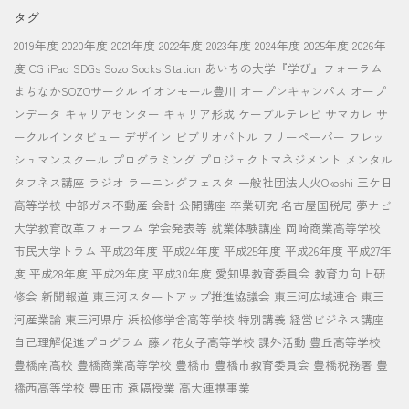
タグ
2019年度
2020年度
2021年度
2022年度
2023年度
2024年度
2025年度
2026年
度
CG
iPad
SDGs
Sozo Socks Station
あいちの大学『学び』フォーラム
まちなかSOZOサークル
イオンモール豊川
オープンキャンパス
オープ
ンデータ
キャリアセンター
キャリア形成
ケーブルテレビ
サマカレ
サ
ークルインタビュー
デザイン
ビブリオバトル
フリーペーパー
フレッ
シュマンスクール
プログラミング
プロジェクトマネジメント
メンタル
タフネス講座
ラジオ
ラーニングフェスタ
一般社団法人火Okoshi
三ケ日
高等学校
中部ガス不動産
会計
公開講座
卒業研究
名古屋国税局
夢ナビ
大学教育改革フォーラム
学会発表等
就業体験講座
岡崎商業高等学校
市民大学トラム
平成23年度
平成24年度
平成25年度
平成26年度
平成27年
度
平成28年度
平成29年度
平成30年度
愛知県教育委員会
教育力向上研
修会
新聞報道
東三河スタートアップ推進協議会
東三河広域連合
東三
河産業論
東三河県庁
浜松修学舎高等学校
特別講義
経営ビジネス講座
自己理解促進プログラム
藤ノ花女子高等学校
課外活動
豊丘高等学校
豊橋南高校
豊橋商業高等学校
豊橋市
豊橋市教育委員会
豊橋税務署
豊
橋西高等学校
豊田市
遠隔授業
高大連携事業