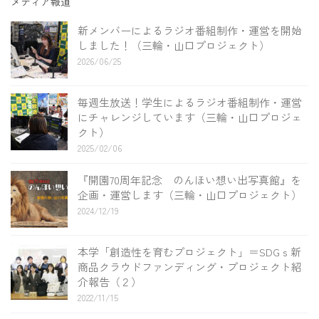
メディア報道
新メンバーによるラジオ番組制作・運営を開始
しました！（三輪・山口プロジェクト）
2026/06/25
毎週生放送！学生によるラジオ番組制作・運営
にチャレンジしています（三輪・山口プロジェ
クト）
2025/02/06
『開園70周年記念 のんほい想い出写真館』を
企画・運営します（三輪・山口プロジェクト）
2024/12/19
本学「創造性を育むプロジェクト」＝SDGｓ新
商品クラウドファンディング・プロジェクト紹
介報告（２）
2022/11/15