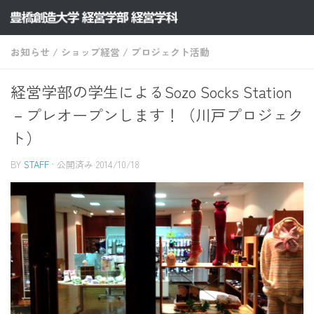
コンテンツへスキップ
お知らせ
/
ショップ経営
/
プロジェクト活動
経営学部の学生によるSozo Socks Station
－プレオープンします！（川戸プロジェク
ト）
BY
STAFF
· 公開済み
2014/10/18