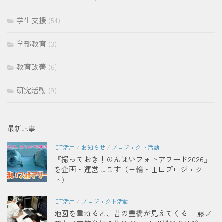
学生支援
(54)
学部教育
(3)
教育改善
(6)
研究活動
(9)
最新記事
ICT活用
/
お知らせ
/
プロジェクト活動
『撮っておき！のんほいフォトアワード2026』
を企画・運営します（三輪・山口プロジェク
ト）
ICT活用
/
プロジェクト活動
地図を重ねると、昔の豊橋が見えてくる ―藤ノ