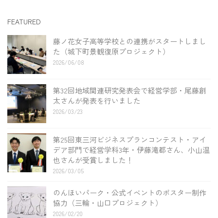
FEATURED
藤ノ花女子高等学校との連携がスタートしまし
た（城下町景観復原プロジェクト）
2026/06/08
第32回地域関連研究発表会で経営学部・尾藤創
太さんが発表を行いました
2026/03/23
第25回東三河ビジネスプランコンテスト・アイ
デア部門で経営学科3年・伊藤滝都さん、小山温
也さんが受賞しました！
2026/03/05
のんほいパーク・公式イベントのポスター制作
協力（三輪・山口プロジェクト）
2026/02/20