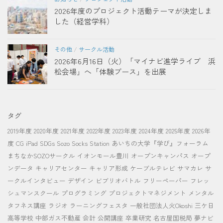
2026年度のプロジェクト活動テーマが決定しま
した（経営学科）
その他
/
サークル活動
2026年6月16日（火）「マイナビ進学ライブ 浜
松会場」へ「体験ブース」を出展
タグ
2019年度
2020年度
2021年度
2022年度
2023年度
2024年度
2025年度
2026年
度
CG
iPad
SDGs
Sozo Socks Station
あいちの大学『学び』フォーラム
まちなかSOZOサークル
イオンモール豊川
オープンキャンパス
オープ
ンデータ
キャリアセンター
キャリア形成
ケーブルテレビ
サマカレ
サ
ークルインタビュー
デザイン
ビブリオバトル
フリーペーパー
フレッ
シュマンスクール
プログラミング
プロジェクトマネジメント
メンタル
タフネス講座
ラジオ
ラーニングフェスタ
一般社団法人火Okoshi
三ケ日
高等学校
中部ガス不動産
会計
公開講座
卒業研究
名古屋国税局
夢ナビ