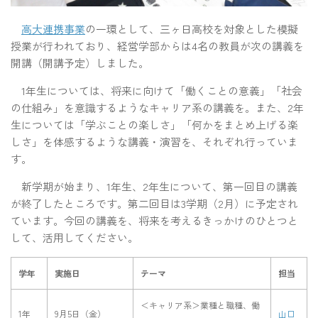
高大連携事業
の一環として、三ヶ日高校を対象とした模擬
授業が行われており、経営学部からは4名の教員が次の講義を
開講（開講予定）しました。
1年生については、将来に向けて「働くことの意義」「社会
の仕組み」を意識するようなキャリア系の講義を。また、2年
生については「学ぶことの楽しさ」「何かをまとめ上げる楽
しさ」を体感するような講義・演習を、それぞれ行っていま
す。
新学期が始まり、1年生、2年生について、第一回目の講義
が終了したところです。第二回目は3学期（2月）に予定され
ています。今回の講義を、将来を考えるきっかけのひとつと
して、活用してください。
学年
実施日
テーマ
担当
＜キャリア系＞業種と職種、働
1年
9月5日（金）
山口