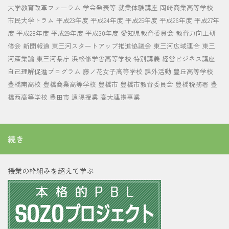
大学教育改革フォーラム
学会発表等
就業体験講座
岡崎商業高等学校
市民大学トラム
平成23年度
平成24年度
平成25年度
平成26年度
平成27年
度
平成28年度
平成29年度
平成30年度
愛知県教育委員会
教育力向上研
修会
新聞報道
東三河スタートアップ推進協議会
東三河広域連合
東三
河産業論
東三河県庁
浜松修学舎高等学校
特別講義
経営ビジネス講座
自己理解促進プログラム
藤ノ花女子高等学校
課外活動
豊丘高等学校
豊橋南高校
豊橋商業高等学校
豊橋市
豊橋市教育委員会
豊橋税務署
豊
橋西高等学校
豊田市
遠隔授業
高大連携事業
続き
授業の枠組みを超えて学ぶ