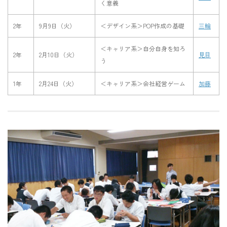
く意義
2年
9月9日（火）
＜デザイン系＞POP作成の基礎
三輪
＜キャリア系＞自分自身を知ろ
2年
2月10日（火）
見目
う
1年
2月24日（火）
＜キャリア系＞会社経営ゲーム
加藤