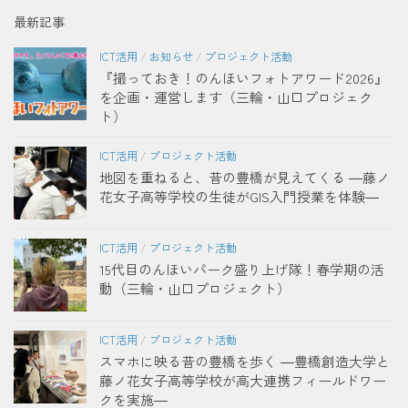
最新記事
ICT活用
/
お知らせ
/
プロジェクト活動
『撮っておき！のんほいフォトアワード2026』
を企画・運営します（三輪・山口プロジェク
ト）
ICT活用
/
プロジェクト活動
地図を重ねると、昔の豊橋が見えてくる ―藤ノ
花女子高等学校の生徒がGIS入門授業を体験―
ICT活用
/
プロジェクト活動
15代目のんほいパーク盛り上げ隊！春学期の活
動（三輪・山口プロジェクト）
ICT活用
/
プロジェクト活動
スマホに映る昔の豊橋を歩く ―豊橋創造大学と
藤ノ花女子高等学校が高大連携フィールドワー
クを実施―