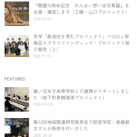
『開園70周年記念 のんほい想い出写真館』を
企画・運営します（三輪・山口プロジェクト）
2024/12/19
本学「創造性を育むプロジェクト」＝SDGｓ新
商品クラウドファンディング・プロジェクト紹
介報告（２）
2022/11/15
FEATURED
藤ノ花女子高等学校との連携がスタートしまし
た（城下町景観復原プロジェクト）
2026/06/08
第32回地域関連研究発表会で経営学部・尾藤創
太さんが発表を行いました
2026/03/23